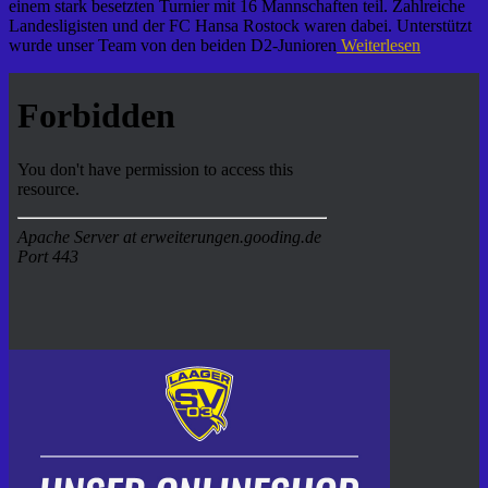
einem stark besetzten Turnier mit 16 Mannschaften teil. Zahlreiche
Landesligisten und der FC Hansa Rostock waren dabei. Unterstützt
wurde unser Team von den beiden D2-Junioren
Weiterlesen