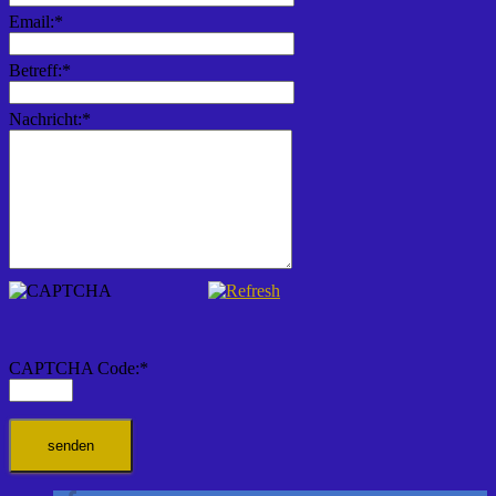
Email:
*
Betreff:
*
Nachricht:
*
CAPTCHA Code:
*