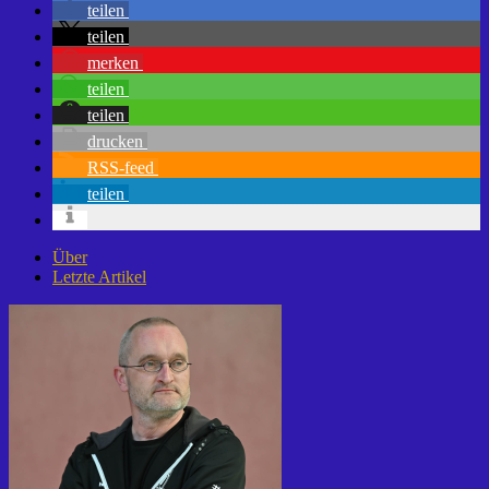
teilen
teilen
merken
teilen
teilen
drucken
RSS-feed
teilen
Über
Letzte Artikel