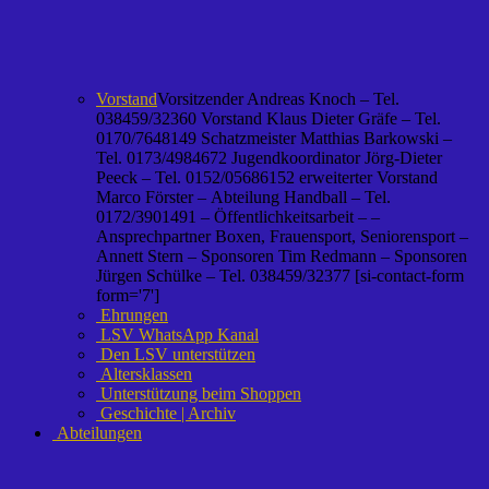
Vorstand
Vorsitzender Andreas Knoch – Tel.
038459/32360 Vorstand Klaus Dieter Gräfe – Tel.
0170/7648149 Schatzmeister Matthias Barkowski –
Tel. 0173/4984672 Jugendkoordinator Jörg-Dieter
Peeck – Tel. 0152/05686152 erweiterter Vorstand
Marco Förster – Abteilung Handball – Tel.
0172/3901491 – Öffentlichkeitsarbeit – –
Ansprechpartner Boxen, Frauensport, Seniorensport –
Annett Stern – Sponsoren Tim Redmann – Sponsoren
Jürgen Schülke – Tel. 038459/32377 [si-contact-form
form='7']
Ehrungen
LSV WhatsApp Kanal
Den LSV unterstützen
Altersklassen
Unterstützung beim Shoppen
Geschichte | Archiv
Abteilungen