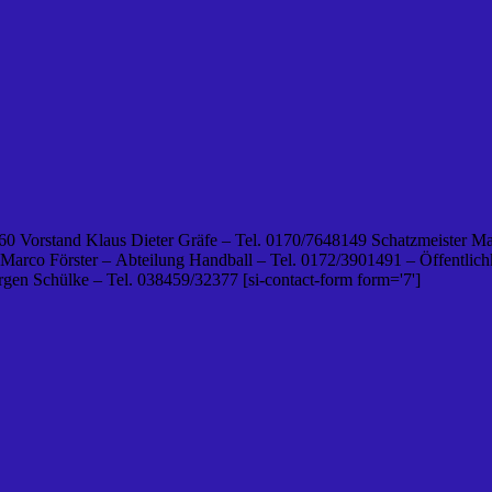
0 Vorstand Klaus Dieter Gräfe – Tel. 0170/7648149 Schatzmeister Ma
 Marco Förster – Abteilung Handball – Tel. 0172/3901491 – Öffentlichk
en Schülke – Tel. 038459/32377 [si-contact-form form='7']