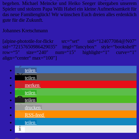
begehen. Michael Meincke und Heiko Seeger übergaben unserem
Spieler und stolzem Papa Willi Habel ein kleine Aufmerksamkeit für
das neue Familienglück! Wir wünschen Euch dreien alles erdenklich
gute für die Zukunft.
Johannes Kretschmann
[alpine-phototile-for-flickr src=“set“ uid=“124077084@N07″
sid=“72157650986429035″ imgl=“fancybox“ style=“bookshelf“
row=“5″ size=“240″ num=“15″ highlight=“1″ curve=“1″
align=“center“ max=“100″]
teilen
teilen
merken
teilen
teilen
drucken
RSS-feed
teilen