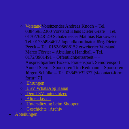
Vorstand
Vorsitzender Andreas Knoch – Tel.
038459/32360 Vorstand Klaus Dieter Gräfe – Tel.
0170/7648149 Schatzmeister Matthias Barkowski –
Tel. 0173/4984672 Jugendkoordinator Jörg-Dieter
Peeck – Tel. 0152/05686152 erweiterter Vorstand
Marco Förster – Abteilung Handball – Tel.
0172/3901491 – Öffentlichkeitsarbeit – –
Ansprechpartner Boxen, Frauensport, Seniorensport –
Annett Stern – Sponsoren Tim Redmann – Sponsoren
Jürgen Schülke – Tel. 038459/32377 [si-contact-form
form='7']
Ehrungen
LSV WhatsApp Kanal
Den LSV unterstützen
Altersklassen
Unterstützung beim Shoppen
Geschichte | Archiv
Abteilungen