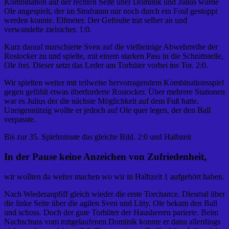
Kombination auf der rechten Seite über Dominik und Julius wurde
Ole angespielt, der im Strafraum nur noch durch ein Foul gestoppt
werden konnte. Elfmeter. Der Gefoulte trat selber an und
verwandelte zielsicher. 1:0.
Kurz darauf marschierte Sven auf die vielbeinige Abwehrreihe der
Rostocker zu und spielte, mit einem starken Pass in die Schnittstelle,
Ole frei. Dieser setzt das Leder am Torhüter vorbei ins Tor. 2:0.
Wir spielten weiter mit teilweise hervorragendem Kombinationsspiel
gegen gefühlt etwas überforderte Rostocker. Über mehrere Stationen
war es Julius der die nächste Möglichkeit auf dem Fuß hatte.
Uneigennützig wollte er jedoch auf Ole quer legen, der den Ball
verpasste.
Bis zur 35. Spielminute das gleiche Bild. 2:0 und Halbzeit
In der Pause keine Anzeichen von Zufriedenheit,
wir wollten da weiter machen wo wir in Halbzeit 1 aufgehört haben.
Nach Wiederanpfiff gleich wieder die erste Torchance. Diesmal über
die linke Seite über die agilen Sven und Litty. Ole bekam den Ball
und schoss. Doch der gute Torhüter der Hausherren parierte. Beim
Nachschuss vom mitgelaufenen Dominik konnte er dann allerdings