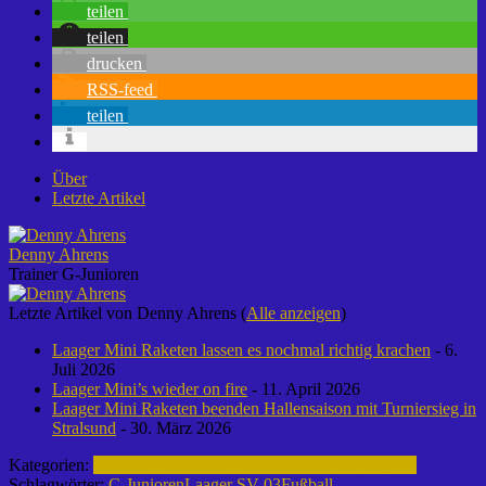
teilen
teilen
drucken
RSS-feed
teilen
Über
Letzte Artikel
Denny Ahrens
Trainer G-Junioren
Letzte Artikel von Denny Ahrens
(
Alle anzeigen
)
Laager Mini Raketen lassen es nochmal richtig krachen
- 6.
Juli 2026
Laager Mini’s wieder on fire
- 11. April 2026
Laager Mini Raketen beenden Hallensaison mit Turniersieg in
Stralsund
- 30. März 2026
Kategorien:
Fußball | Laager SV 03
C-Junioren | 2016-2017
Schlagwörter:
C-Junioren
Laager SV 03
Fußball