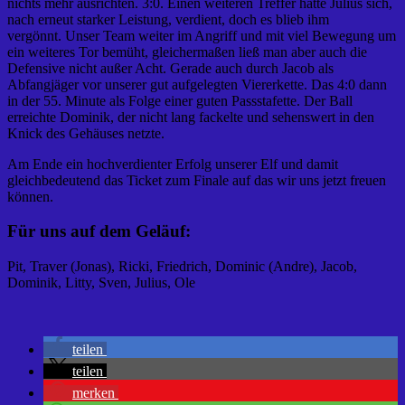
nichts mehr ausrichten. 3:0. Einen weiteren Treffer hätte Julius sich,
nach erneut starker Leistung, verdient, doch es blieb ihm
vergönnt. Unser Team weiter im Angriff und mit viel Bewegung um
ein weiteres Tor bemüht, gleichermaßen ließ man aber auch die
Defensive nicht außer Acht. Gerade auch durch Jacob als
Abfangjäger vor unserer gut aufgelegten Viererkette. Das 4:0 dann
in der 55. Minute als Folge einer guten Passstafette. Der Ball
erreichte Dominik, der nicht lang fackelte und sehenswert in den
Knick des Gehäuses netzte.
Am Ende ein hochverdienter Erfolg unserer Elf und damit
gleichbedeutend das Ticket zum Finale auf das wir uns jetzt freuen
können.
Für uns auf dem Geläuf:
Pit, Traver (Jonas), Ricki, Friedrich, Dominic (Andre), Jacob,
Dominik, Litty, Sven, Julius, Ole
teilen
teilen
merken