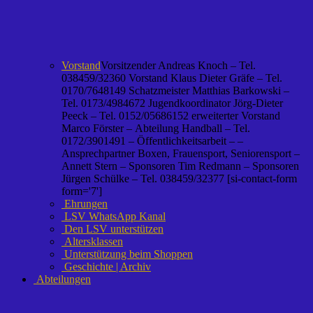
Vorstand
Vorsitzender Andreas Knoch – Tel.
038459/32360 Vorstand Klaus Dieter Gräfe – Tel.
0170/7648149 Schatzmeister Matthias Barkowski –
Tel. 0173/4984672 Jugendkoordinator Jörg-Dieter
Peeck – Tel. 0152/05686152 erweiterter Vorstand
Marco Förster – Abteilung Handball – Tel.
0172/3901491 – Öffentlichkeitsarbeit – –
Ansprechpartner Boxen, Frauensport, Seniorensport –
Annett Stern – Sponsoren Tim Redmann – Sponsoren
Jürgen Schülke – Tel. 038459/32377 [si-contact-form
form='7']
Ehrungen
LSV WhatsApp Kanal
Den LSV unterstützen
Altersklassen
Unterstützung beim Shoppen
Geschichte | Archiv
Abteilungen