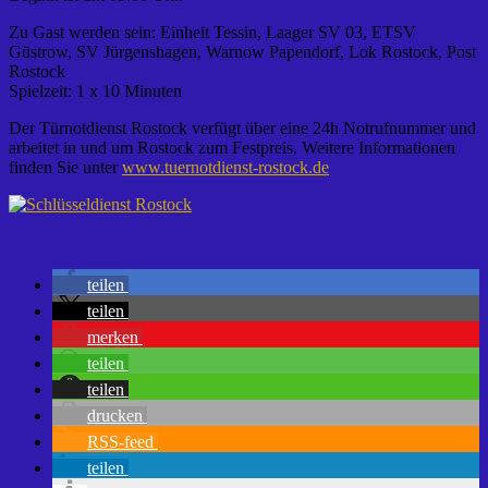
Zu Gast werden sein: Einheit Tessin, Laager SV 03, ETSV
Güstrow, SV Jürgenshagen, Warnow Papendorf, Lok Rostock, Post
Rostock
Spielzeit: 1 x 10 Minuten
Der Türnotdienst Rostock verfügt über eine 24h Notrufnummer und
arbeitet in und um Rostock zum Festpreis. Weitere Informationen
finden Sie unter
www.tuernotdienst-rostock.de
teilen
teilen
merken
teilen
teilen
drucken
RSS-feed
teilen