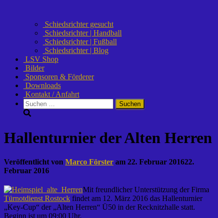
Schiedsrichter gesucht
Schiedsrichter | Handball
Schiedsrichter | Fußball
Schiedsrichter | Blog
LSV Shop
Bilder
Sponsoren & Förderer
Downloads
Kontakt / Anfahrt
Suchen
nach:
Hallenturnier der Alten Herren
Veröffentlicht von
Marco Förster
am
22. Februar 2016
22.
Februar 2016
Mit freundlicher Unterstützung der Firma
Türnotdienst Rostock
findet am 12. März 2016 das Hallenturnier
„Key-Cup“ der „Alten Herren“ Ü50 in der Recknitzhalle statt.
Beginn ist um 09:00 Uhr.