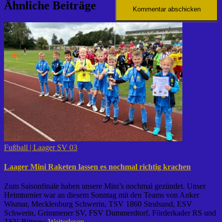
Ähnliche Beiträge
Fußball | Laager SV 03
Laager Mini Raketen lassen es nochmal richtig krachen
Zum Saisonfinale haben unsere Mini’s nochmal gezündet. Unser
Heimturnier war an diesem Sonntag mit den Teams von Anker
Wismar, Mecklenburg Schwerin, TSV 1860 Stralsund, ESV
Schwerin, Grimmener SV, FSV Dummerdtorf, Förderkader RS und
TSV Bützow
Weiterlesen