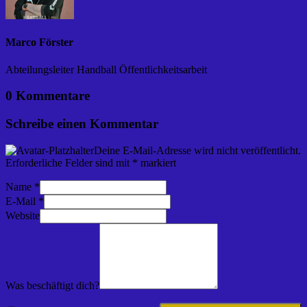
Marco Förster
Abteilungsleiter Handball Öffentlichkeitsarbeit
0 Kommentare
Schreibe einen Kommentar
Deine E-Mail-Adresse wird nicht veröffentlicht.
Erforderliche Felder sind mit
*
markiert
Name
*
E-Mail
*
Website
Was beschäftigt dich?