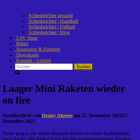
Schiedsrichter gesucht
Schiedsrichter | Handball
Schiedsrichter | Fußball
Schiedsrichter | Blog
LSV Shop
Bilder
Sponsoren & Förderer
Downloads
Kontakt / Anfahrt
Suchen
nach:
Laager Mini Raketen wieder
on fire
Veröffentlicht von
Denny Ahrens
am
27. Dezember 2025
27.
Dezember 2025
Heute ging es für unsere jüngsten Kicker zu einem Hallenturnier
nach Sanitz. Mit starker Form aus den vorangegangenen Turniere,