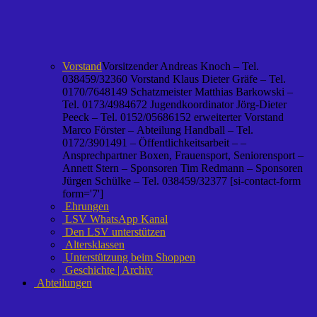
Vorstand
Vorsitzender Andreas Knoch – Tel.
038459/32360 Vorstand Klaus Dieter Gräfe – Tel.
0170/7648149 Schatzmeister Matthias Barkowski –
Tel. 0173/4984672 Jugendkoordinator Jörg-Dieter
Peeck – Tel. 0152/05686152 erweiterter Vorstand
Marco Förster – Abteilung Handball – Tel.
0172/3901491 – Öffentlichkeitsarbeit – –
Ansprechpartner Boxen, Frauensport, Seniorensport –
Annett Stern – Sponsoren Tim Redmann – Sponsoren
Jürgen Schülke – Tel. 038459/32377 [si-contact-form
form='7']
Ehrungen
LSV WhatsApp Kanal
Den LSV unterstützen
Altersklassen
Unterstützung beim Shoppen
Geschichte | Archiv
Abteilungen