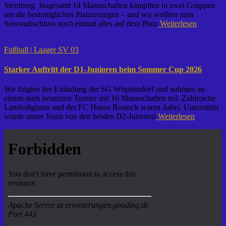
Sternberg. Insgesamt 14 Mannschaften kämpften in zwei Gruppen
um die bestmöglichen Platzierungen – und wir wollten zum
Saisonabschluss noch einmal alles auf dem Platz
Weiterlesen
Fußball | Laager SV 03
Starker Auftritt der D1-Junioren beim Sommer Cup 2026
Wir folgten der Einladung der SG Wöpkendorf und nahmen an
einem stark besetzten Turnier mit 16 Mannschaften teil. Zahlreiche
Landesligisten und der FC Hansa Rostock waren dabei. Unterstützt
wurde unser Team von den beiden D2-Junioren
Weiterlesen