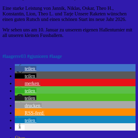
Eine starke Leistung von Jannik, Niklas, Oskar, Theo H.,
Konstantin, Lion, Theo L. und Tarje Unsere Raketen wünschen
einen guten Rutsch und einen schönen Start ins neue Jahr 2026.
Wir sehen uns am 10. Januar zu unserem eigenen Hallenturnier mit
all unseren kleinen Fussballern.
#
laagersv03
#
gjunioren
#
laage
teilen
teilen
merken
teilen
teilen
drucken
RSS-feed
teilen