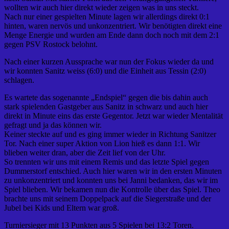
wollten wir auch hier direkt wieder zeigen was in uns steckt.
Nach nur einer gespielten Minute lagen wir allerdings direkt 0:1
hinten, waren nervös und unkonzentriert. Wir benötigten direkt eine
Menge Energie und wurden am Ende dann doch noch mit dem 2:1
gegen PSV Rostock belohnt.
Nach einer kurzen Aussprache war nun der Fokus wieder da und
wir konnten Sanitz weiss (6:0) und die Einheit aus Tessin (2:0)
schlagen.
Es wartete das sogenannte „Endspiel“ gegen die bis dahin auch
stark spielenden Gastgeber aus Sanitz in schwarz und auch hier
direkt in Minute eins das erste Gegentor. Jetzt war wieder Mentalität
gefragt und ja das können wir.
Keiner steckte auf und es ging immer wieder in Richtung Sanitzer
Tor. Nach einer super Aktion von Lion hieß es dann 1:1. Wir
blieben weiter dran, aber die Zeit lief von der Uhr.
So trennten wir uns mit einem Remis und das letzte Spiel gegen
Dummerstorf entschied. Auch hier waren wir in den ersten Minuten
zu unkonzentriert und konnten uns bei Janni bedanken, das wir im
Spiel blieben. Wir bekamen nun die Kontrolle über das Spiel. Theo
brachte uns mit seinem Doppelpack auf die Siegerstraße und der
Jubel bei Kids und Eltern war groß.
Turniersieger mit 13 Punkten aus 5 Spielen bei 13:2 Toren.