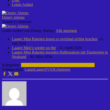
Über
Letzte Artikel
Denny Ahrens
Trainer G-Junioren
Letzte Artikel von Denny Ahrens
(
Alle anzeigen
)
Laager Mini Raketen lassen es nochmal richtig krachen
- 6.
Juli 2026
Laager Mini’s wieder on fire
- 11. April 2026
Laager Mini Raketen beenden Hallensaison mit Turniersieg in
Stralsund
- 30. März 2026
Kategorien:
Fußball | Laager SV 03
G-Junioren | 2025-2026
Schlagwörter:
Laage
LaagerSV03
GJunioren