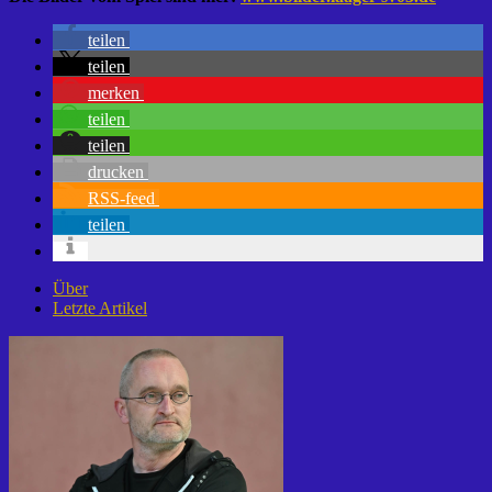
teilen
teilen
merken
teilen
teilen
drucken
RSS-feed
teilen
Über
Letzte Artikel