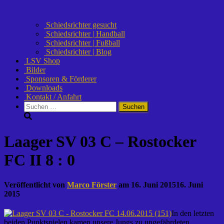
Schiedsrichter gesucht
Schiedsrichter | Handball
Schiedsrichter | Fußball
Schiedsrichter | Blog
LSV Shop
Bilder
Sponsoren & Förderer
Downloads
Kontakt / Anfahrt
Suchen
nach:
Laager SV 03 C – Rostocker
FC II 8 : 0
Veröffentlicht von
Marco Förster
am
16. Juni 2015
16. Juni
2015
In den letzten
beiden Punktspielen kamen unsere Jungs zu ungefährdeten