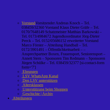
Vorstand
Vorsitzender Andreas Knoch – Tel.
038459/32360 Vorstand Klaus Dieter Gräfe – Tel.
0170/7648149 Schatzmeister Matthias Barkowski –
Tel. 0173/4984672 Jugendkoordinator Jörg-Dieter
Peeck – Tel. 0152/05686152 erweiterter Vorstand
Marco Förster – Abteilung Handball – Tel.
0172/3901491 – Öffentlichkeitsarbeit – –
Ansprechpartner Boxen, Frauensport, Seniorensport –
Annett Stern – Sponsoren Tim Redmann – Sponsoren
Jürgen Schülke – Tel. 038459/32377 [si-contact-form
form='7']
Ehrungen
LSV WhatsApp Kanal
Den LSV unterstützen
Altersklassen
Unterstützung beim Shoppen
Geschichte | Archiv
Abteilungen