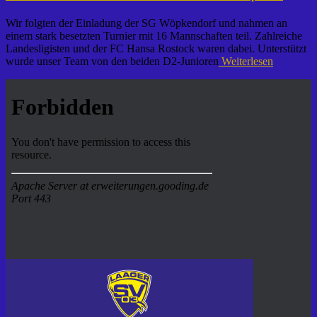
Wir folgten der Einladung der SG Wöpkendorf und nahmen an
einem stark besetzten Turnier mit 16 Mannschaften teil. Zahlreiche
Landesligisten und der FC Hansa Rostock waren dabei. Unterstützt
wurde unser Team von den beiden D2-Junioren
Weiterlesen