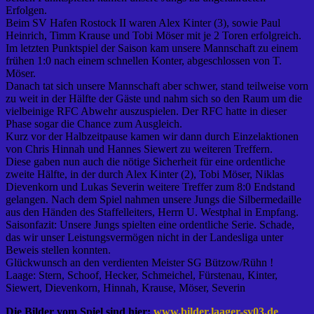
Erfolgen.
Beim SV Hafen Rostock II waren Alex Kinter (3), sowie Paul
Heinrich, Timm Krause und Tobi Möser mit je 2 Toren erfolgreich.
Im letzten Punktspiel der Saison kam unsere Mannschaft zu einem
frühen 1:0 nach einem schnellen Konter, abgeschlossen von T.
Möser.
Danach tat sich unsere Mannschaft aber schwer, stand teilweise vorn
zu weit in der Hälfte der Gäste und nahm sich so den Raum um die
vielbeinige RFC Abwehr auszuspielen. Der RFC hatte in dieser
Phase sogar die Chance zum Ausgleich.
Kurz vor der Halbzeitpause kamen wir dann durch Einzelaktionen
von Chris Hinnah und Hannes Siewert zu weiteren Treffern.
Diese gaben nun auch die nötige Sicherheit für eine ordentliche
zweite Hälfte, in der durch Alex Kinter (2), Tobi Möser, Niklas
Dievenkorn und Lukas Severin weitere Treffer zum 8:0 Endstand
gelangen. Nach dem Spiel nahmen unsere Jungs die Silbermedaille
aus den Händen des Staffelleiters, Herrn U. Westphal in Empfang.
Saisonfazit: Unsere Jungs spielten eine ordentliche Serie. Schade,
das wir unser Leistungsvermögen nicht in der Landesliga unter
Beweis stellen konnten.
Glückwunsch an den verdienten Meister SG Bützow/Rühn !
Laage: Stern, Schoof, Hecker, Schmeichel, Fürstenau, Kinter,
Siewert, Dievenkorn, Hinnah, Krause, Möser, Severin
Die Bilder vom Spiel sind hier:
www.bilder.laager-sv03.de