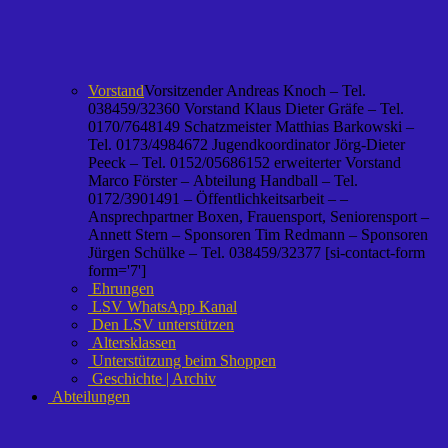
Vorstand
Vorsitzender Andreas Knoch – Tel.
038459/32360 Vorstand Klaus Dieter Gräfe – Tel.
0170/7648149 Schatzmeister Matthias Barkowski –
Tel. 0173/4984672 Jugendkoordinator Jörg-Dieter
Peeck – Tel. 0152/05686152 erweiterter Vorstand
Marco Förster – Abteilung Handball – Tel.
0172/3901491 – Öffentlichkeitsarbeit – –
Ansprechpartner Boxen, Frauensport, Seniorensport –
Annett Stern – Sponsoren Tim Redmann – Sponsoren
Jürgen Schülke – Tel. 038459/32377 [si-contact-form
form='7']
Ehrungen
LSV WhatsApp Kanal
Den LSV unterstützen
Altersklassen
Unterstützung beim Shoppen
Geschichte | Archiv
Abteilungen