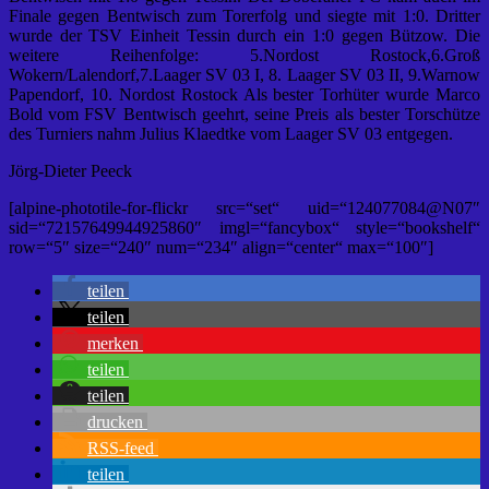
Finale gegen Bentwisch zum Torerfolg und siegte mit 1:0. Dritter
wurde der TSV Einheit Tessin durch ein 1:0 gegen Bützow. Die
weitere Reihenfolge: 5.Nordost Rostock,6.Groß
Wokern/Lalendorf,7.Laager SV 03 I, 8. Laager SV 03 II, 9.Warnow
Papendorf, 10. Nordost Rostock Als bester Torhüter wurde Marco
Bold vom FSV Bentwisch geehrt, seine Preis als bester Torschütze
des Turniers nahm Julius Klaedtke vom Laager SV 03 entgegen.
Jörg-Dieter Peeck
[alpine-phototile-for-flickr src=“set“ uid=“124077084@N07″
sid=“72157649944925860″ imgl=“fancybox“ style=“bookshelf“
row=“5″ size=“240″ num=“234″ align=“center“ max=“100″]
teilen
teilen
merken
teilen
teilen
drucken
RSS-feed
teilen