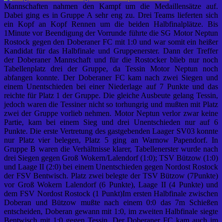
Mannschaften nahmen den Kampf um die Medaillensätze auf.
Dabei ging es in Gruppe A sehr eng zu. Drei Teams lieferten sich
ein Kopf an Kopf Rennen um die beiden Halbfinalplätze. Bis
1Minute vor Beendigung der Vorrunde führte die SG Motor Neptun
Rostock gegen den Doberaner FC mit 1:0 und war somit ein heißer
Kandidat für das Halbfinale und Gruppenerster. Dann der Treffer
der Doberaner Mannschaft und für die Rostocker blieb nur noch
Tabellenplatz drei der Gruppe, da Tessin Motor Neptun noch
abfangen konnte. Der Doberaner FC kam nach zwei Siegen und
einem Unentschieden bei einer Niederlage auf 7 Punkte und das
reichte für Platz 1 der Gruppe. Die gleiche Ausbeute gelang Tessin,
jedoch waren die Tessiner nicht so torhungrig und mußten mit Platz
zwei der Gruppe vorlieb nehmen. Motor Neptun verlor zwar keine
Partie, kam bei einem Sieg und drei Unentschieden nur auf 6
Punkte. Die erste Vertretung des gastgebenden Laager SV03 konnte
nur Platz vier belegen, Platz 5 ging an Warnow Papendorf. In
Gruppe B waren die Verhältnisse klarer, Tabellenerster wurde nach
drei Siegen gegen Groß Wokern/Lalendorf (1:0); TSV Bützow (1:0)
und Laage II (2:0) bei einem Unentschieden gegen Nordost Rostock
der FSV Bentwisch. Platz zwei belegte der TSV Bützow (7Punkte)
vor Groß Wokern Lalendorf (6 Punkte), Laage II (4 Punkte) und
dem FSV Nordost Rostock (1 Punkt)Im ersten Halbfinale zwischen
Doberan und Bützow mußte nach einem 0:0 das 7m Schießen
entscheiden, Doberan gewann mit 1:0, im zweiten Halbfinale siegte
Bentwisch mit 1:0 gegen Tessin. Der Doberaner FC kam auch im