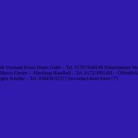
0 Vorstand Klaus Dieter Gräfe – Tel. 0170/7648149 Schatzmeister Ma
 Marco Förster – Abteilung Handball – Tel. 0172/3901491 – Öffentlichk
en Schülke – Tel. 038459/32377 [si-contact-form form='7']