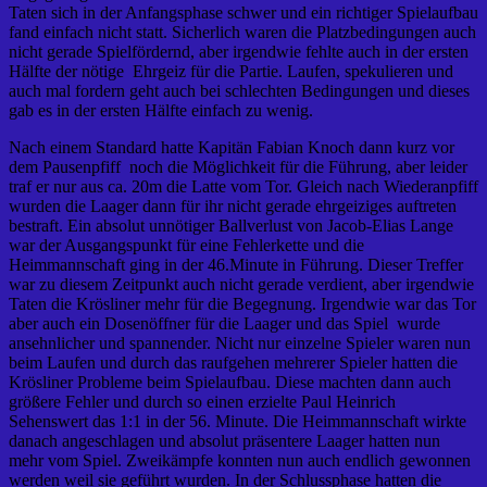
Taten sich in der Anfangsphase schwer und ein richtiger Spielaufbau
fand einfach nicht statt. Sicherlich waren die Platzbedingungen auch
nicht gerade Spielfördernd, aber irgendwie fehlte auch in der ersten
Hälfte der nötige Ehrgeiz für die Partie. Laufen, spekulieren und
auch mal fordern geht auch bei schlechten Bedingungen und dieses
gab es in der ersten Hälfte einfach zu wenig.
Nach einem Standard hatte Kapitän Fabian Knoch dann kurz vor
dem Pausenpfiff noch die Möglichkeit für die Führung, aber leider
traf er nur aus ca. 20m die Latte vom Tor. Gleich nach Wiederanpfiff
wurden die Laager dann für ihr nicht gerade ehrgeiziges auftreten
bestraft. Ein absolut unnötiger Ballverlust von Jacob-Elias Lange
war der Ausgangspunkt für eine Fehlerkette und die
Heimmannschaft ging in der 46.Minute in Führung. Dieser Treffer
war zu diesem Zeitpunkt auch nicht gerade verdient, aber irgendwie
Taten die Krösliner mehr für die Begegnung. Irgendwie war das Tor
aber auch ein Dosenöffner für die Laager und das Spiel wurde
ansehnlicher und spannender. Nicht nur einzelne Spieler waren nun
beim Laufen und durch das raufgehen mehrerer Spieler hatten die
Krösliner Probleme beim Spielaufbau. Diese machten dann auch
größere Fehler und durch so einen erzielte Paul Heinrich
Sehenswert das 1:1 in der 56. Minute. Die Heimmannschaft wirkte
danach angeschlagen und absolut präsentere Laager hatten nun
mehr vom Spiel. Zweikämpfe konnten nun auch endlich gewonnen
werden weil sie geführt wurden. In der Schlussphase hatten die