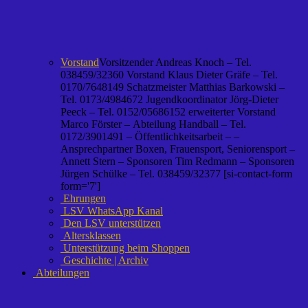
Vorstand
Vorsitzender Andreas Knoch – Tel.
038459/32360 Vorstand Klaus Dieter Gräfe – Tel.
0170/7648149 Schatzmeister Matthias Barkowski –
Tel. 0173/4984672 Jugendkoordinator Jörg-Dieter
Peeck – Tel. 0152/05686152 erweiterter Vorstand
Marco Förster – Abteilung Handball – Tel.
0172/3901491 – Öffentlichkeitsarbeit – –
Ansprechpartner Boxen, Frauensport, Seniorensport –
Annett Stern – Sponsoren Tim Redmann – Sponsoren
Jürgen Schülke – Tel. 038459/32377 [si-contact-form
form='7']
Ehrungen
LSV WhatsApp Kanal
Den LSV unterstützen
Altersklassen
Unterstützung beim Shoppen
Geschichte | Archiv
Abteilungen