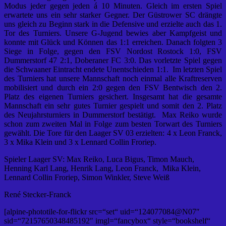
Modus jeder gegen jeden á 10 Minuten. Gleich im ersten Spiel
erwartete uns ein sehr starker Gegner. Der Güstrower SC drängte
uns gleich zu Beginn stark in die Defensive und erzielte auch das 1.
Tor des Turniers. Unsere G-Jugend bewies aber Kampfgeist und
konnte mit Glück und Können das 1:1 erreichen. Danach folgten 3
Siege in Folge, gegen den FSV Nordost Rostock 1:0, FSV
Dummerstorf 47 2:1, Doberaner FC 3:0. Das vorletzte Spiel gegen
die Schwaaner Eintracht endete Unentschieden 1:1. Im letzten Spiel
des Turniers hat unsere Mannschaft noch einmal alle Kraftreserven
mobilisiert und durch ein 2:0 gegen den FSV Bentwisch den 2.
Platz des eigenen Turniers gesichert. Insgesamt hat die gesamte
Mannschaft ein sehr gutes Turnier gespielt und somit den 2. Platz
des Neujahrsturniers in Dummerstorf bestätigt. Max Reiko wurde
schon zum zweiten Mal in Folge zum besten Torwart des Turniers
gewählt. Die Tore für den Laager SV 03 erzielten: 4 x Leon Franck,
3 x Mika Klein und 3 x Lennard Collin Froriep.
Spieler Laager SV: Max Reiko, Luca Bigus, Timon Mauch,
Henning Karl Lang, Henrik Lang, Leon Franck, Mika Klein,
Lennard Collin Froriep, Simon Winkler, Steve Weiß
René Stecker-Franck
[alpine-phototile-for-flickr src=“set“ uid=“124077084@N07″
sid=“72157650348485192″ imgl=“fancybox“ style=“bookshelf“