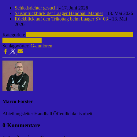
Schiedsrichter gesucht
- 17. Juni 2026
Saisonrückblick der Laager Handball-Männer
- 13. Mai 2026
Rückblick auf den Trikottag beim Laager SV 03
- 13. Mai
2026
Kategorien:
G-Junioren | 2014-2015
Fußball | Laager SV 03
Archiv |
Fußball | 2014-2015
Schlagwörter:
G-Junioren
Marco Förster
Abteilungsleiter Handball Öffentlichkeitsarbeit
0 Kommentare