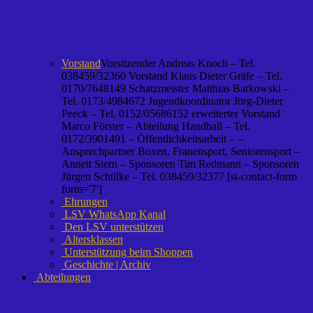
Vorstand
Vorsitzender Andreas Knoch – Tel.
038459/32360 Vorstand Klaus Dieter Gräfe – Tel.
0170/7648149 Schatzmeister Matthias Barkowski –
Tel. 0173/4984672 Jugendkoordinator Jörg-Dieter
Peeck – Tel. 0152/05686152 erweiterter Vorstand
Marco Förster – Abteilung Handball – Tel.
0172/3901491 – Öffentlichkeitsarbeit – –
Ansprechpartner Boxen, Frauensport, Seniorensport –
Annett Stern – Sponsoren Tim Redmann – Sponsoren
Jürgen Schülke – Tel. 038459/32377 [si-contact-form
form='7']
Ehrungen
LSV WhatsApp Kanal
Den LSV unterstützen
Altersklassen
Unterstützung beim Shoppen
Geschichte | Archiv
Abteilungen