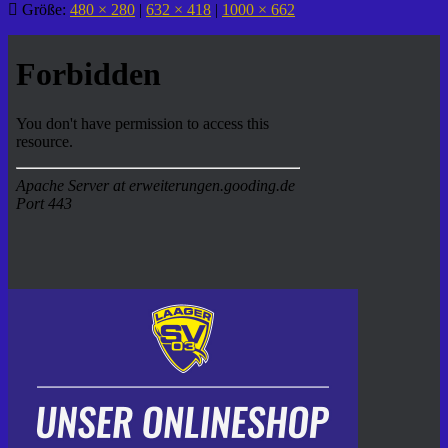
Größe:
480 × 280
|
632 × 418
|
1000 × 662