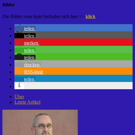
Bilder
Die Bilder vom Spiel befinden sich hier =>
klick
teilen
teilen
merken
teilen
teilen
drucken
RSS-feed
teilen
Über
Letzte Artikel