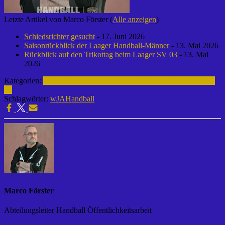
Letzte Artikel von Marco Förster
(
Alle anzeigen
)
Schiedsrichter gesucht
- 17. Juni 2026
Saisonrückblick der Laager Handball-Männer
- 13. Mai 2026
Rückblick auf den Trikottag beim Laager SV 03
- 13. Mai
2026
Kategorien:
weibliche Jugend A | 2017-2018
Handball | Laager SV
03
Schlagwörter:
wJA
Handball
Marco Förster
Abteilungsleiter Handball Öffentlichkeitsarbeit