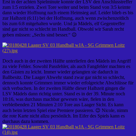
Erst in der achten Spielminute konnte der LSV den Anschlusstreffer
zum 1:5 erzielen. Zwei Tore weiter und beim Stand von 3:5 keimte
dann wieder Hoffnung nach einem Heimsieg auf. Leider blieb es bis
zur Halbzeit (6:11) bei der Hoffnung, auch wenn zwischenzeitlich
bis zum 6:8 mitgehalten wurde. Und ja Mädels, elf Gegentreffer
sind gar nicht so schlecht im Handball. Obwohl wir Sarah recht
geben müssen: „Sechs sind besser.“ 😉
Doch auch in der zweiten Hälfte unterliefen den Mädels im Angriff
zu viele Fehler. Sowohl Passfehler, als auch Fangfehler machten es
den Gästen zu leicht. Immer wieder gelangten sie dadurch in
Ballbesitz. Die Laager Abwehr stand zwar gar nicht so schlecht,
dennoch konnte Grimmen immer wieder erfolgreiche Abschlüsse für
sich verbuchen. In der zweiten Hälfte dieser Halbzeit gingen die
LSV Mädels dann richtig unter. Stand es in der 39. Minute noch
10:16, was durchaus machbar gewesen wäre, fielen in den
verbleibenden 21 Minuten 2:10 Tore aus Laager Sicht. Es kann
auch beim letzten Spiel eine Premiere passieren. 😉 Nicole, nimm
die rote Karte nicht allzu persönlich. Im Eifer des Spiels kann es
durchaus dazu kommen.