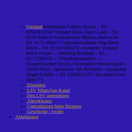
Vorstand
Vorsitzender Andreas Knoch – Tel.
038459/32360 Vorstand Klaus Dieter Gräfe – Tel.
0170/7648149 Schatzmeister Matthias Barkowski –
Tel. 0173/4984672 Jugendkoordinator Jörg-Dieter
Peeck – Tel. 0152/05686152 erweiterter Vorstand
Marco Förster – Abteilung Handball – Tel.
0172/3901491 – Öffentlichkeitsarbeit – –
Ansprechpartner Boxen, Frauensport, Seniorensport –
Annett Stern – Sponsoren Tim Redmann – Sponsoren
Jürgen Schülke – Tel. 038459/32377 [si-contact-form
form='7']
Ehrungen
LSV WhatsApp Kanal
Den LSV unterstützen
Altersklassen
Unterstützung beim Shoppen
Geschichte | Archiv
Abteilungen