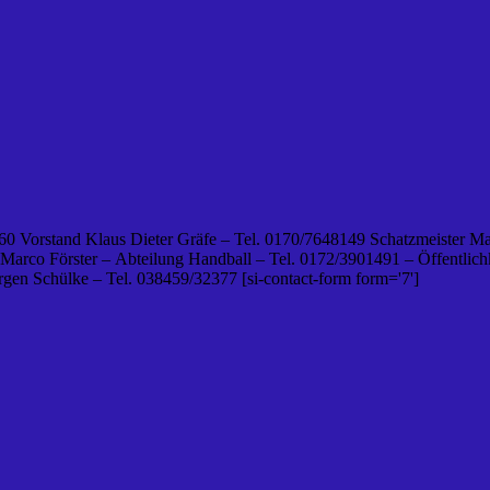
0 Vorstand Klaus Dieter Gräfe – Tel. 0170/7648149 Schatzmeister Ma
 Marco Förster – Abteilung Handball – Tel. 0172/3901491 – Öffentlichk
en Schülke – Tel. 038459/32377 [si-contact-form form='7']