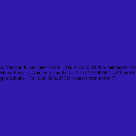
0 Vorstand Klaus Dieter Gräfe – Tel. 0170/7648149 Schatzmeister Ma
 Marco Förster – Abteilung Handball – Tel. 0172/3901491 – Öffentlichk
en Schülke – Tel. 038459/32377 [si-contact-form form='7']