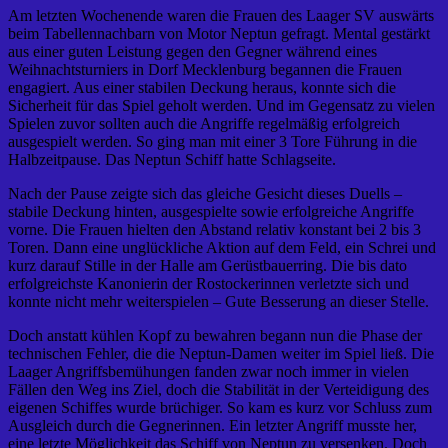
Am letzten Wochenende waren die Frauen des Laager SV auswärts
beim Tabellennachbarn von Motor Neptun gefragt. Mental gestärkt
aus einer guten Leistung gegen den Gegner während eines
Weihnachtsturniers in Dorf Mecklenburg begannen die Frauen
engagiert. Aus einer stabilen Deckung heraus, konnte sich die
Sicherheit für das Spiel geholt werden. Und im Gegensatz zu vielen
Spielen zuvor sollten auch die Angriffe regelmäßig erfolgreich
ausgespielt werden. So ging man mit einer 3 Tore Führung in die
Halbzeitpause. Das Neptun Schiff hatte Schlagseite.
Nach der Pause zeigte sich das gleiche Gesicht dieses Duells –
stabile Deckung hinten, ausgespielte sowie erfolgreiche Angriffe
vorne. Die Frauen hielten den Abstand relativ konstant bei 2 bis 3
Toren. Dann eine unglückliche Aktion auf dem Feld, ein Schrei und
kurz darauf Stille in der Halle am Gerüstbauerring. Die bis dato
erfolgreichste Kanonierin der Rostockerinnen verletzte sich und
konnte nicht mehr weiterspielen – Gute Besserung an dieser Stelle.
Doch anstatt kühlen Kopf zu bewahren begann nun die Phase der
technischen Fehler, die die Neptun-Damen weiter im Spiel ließ. Die
Laager Angriffsbemühungen fanden zwar noch immer in vielen
Fällen den Weg ins Ziel, doch die Stabilität in der Verteidigung des
eigenen Schiffes wurde brüchiger. So kam es kurz vor Schluss zum
Ausgleich durch die Gegnerinnen. Ein letzter Angriff musste her,
eine letzte Möglichkeit das Schiff von Neptun zu versenken. Doch