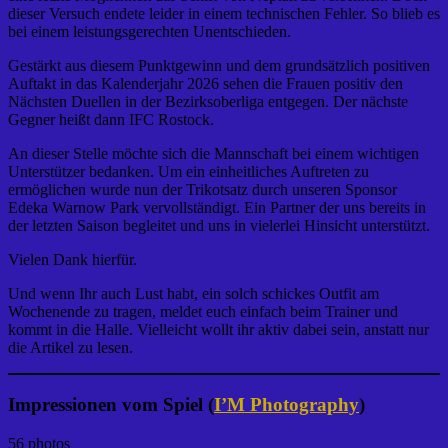
dieser Versuch endete leider in einem technischen Fehler. So blieb es
bei einem leistungsgerechten Unentschieden.
Gestärkt aus diesem Punktgewinn und dem grundsätzlich positiven
Auftakt in das Kalenderjahr 2026 sehen die Frauen positiv den
Nächsten Duellen in der Bezirksoberliga entgegen. Der nächste
Gegner heißt dann IFC Rostock.
An dieser Stelle möchte sich die Mannschaft bei einem wichtigen
Unterstützer bedanken. Um ein einheitliches Auftreten zu
ermöglichen wurde nun der Trikotsatz durch unseren Sponsor
Edeka Warnow Park vervollständigt. Ein Partner der uns bereits in
der letzten Saison begleitet und uns in vielerlei Hinsicht unterstützt.
Vielen Dank hierfür.
Und wenn Ihr auch Lust habt, ein solch schickes Outfit am
Wochenende zu tragen, meldet euch einfach beim Trainer und
kommt in die Halle. Vielleicht wollt ihr aktiv dabei sein, anstatt nur
die Artikel zu lesen.
Impressionen vom Spiel (
I’M Photography
)
56 photos