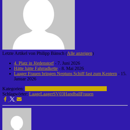
Letzte Artikel von Philipp Bänsch
(
Alle anzeigen
)
4. Platz in Jördenstorf
- 7. Juni 2026
Hätte hätte Fahrradkette
- 8. Mai 2026
Laager Frauen bringen Neptuns Schiff fast zum Kentern
- 15.
Januar 2026
Kategorien:
Handball | Laager SV 03
Frauen | 2025-2026
Schlagwörter:
Laage
LaagerSV03
HandballFrauen