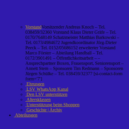
Vorstand
Vorsitzender Andreas Knoch – Tel.
038459/32360 Vorstand Klaus Dieter Gräfe – Tel.
0170/7648149 Schatzmeister Matthias Barkowski –
Tel. 0173/4984672 Jugendkoordinator Jörg-Dieter
Peeck – Tel. 0152/05686152 erweiterter Vorstand
Marco Förster – Abteilung Handball – Tel.
0172/3901491 – Öffentlichkeitsarbeit – –
Ansprechpartner Boxen, Frauensport, Seniorensport –
Annett Stern – Sponsoren Tim Redmann – Sponsoren
Jürgen Schülke – Tel. 038459/32377 [si-contact-form
form='7']
Ehrungen
LSV WhatsApp Kanal
Den LSV unterstützen
Altersklassen
Unterstützung beim Shoppen
Geschichte | Archiv
Abteilungen