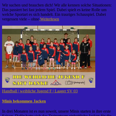
Wir suchen und brauchen dich! Wir alle kennen solche Situationen:
Das passiert bei fast jedem Spiel. Dabei spielt es keine Rolle um
welche Sportart es sich handelt. Ein trauriges Schauspiel. Dabei
vergessen viele – ohne
Weiterlesen
Handball | weibliche Jugend F | Laager SV 03
Minis bekommen Jacken
In drei Monaten ist es nun soweit, unsere Minis starten in ihre erste
Saison. Dafür hatte sich das Trainerteam einheitliche Jacken für die