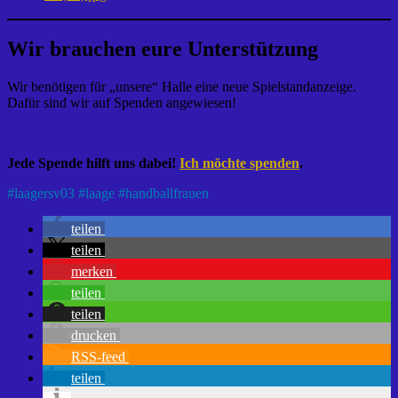
Wir brauchen eure Unterstützung
Wir benötigen für „unsere“ Halle eine neue Spielstandanzeige.
Dafür sind wir auf Spenden angewiesen!
Jede Spende hilft uns dabei!
Ich möchte spenden
.
#
laagersv03
#
laage
#
handballfrauen
teilen
teilen
merken
teilen
teilen
drucken
RSS-feed
teilen