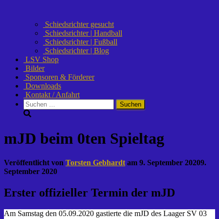
Schiedsrichter gesucht
Schiedsrichter | Handball
Schiedsrichter | Fußball
Schiedsrichter | Blog
LSV Shop
Bilder
Sponsoren & Förderer
Downloads
Kontakt / Anfahrt
Suchen
nach:
mJD beim 0ten Spieltag
Veröffentlicht von
Torsten Gebhardt
am
9. September 2020
9.
September 2020
Erster offizieller Termin der mJD
Am Samstag den 05.09.2020 gastierte die mJD des Laager SV 03