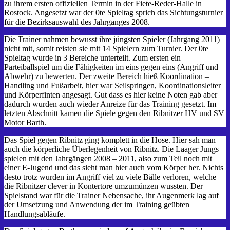
zu ihrem ersten offiziellen Termin in der Fiete-Reder-Halle in
Rostock. Angesetzt war der 0te Spieltag sprich das Sichtungsturnier
für die Bezirksauswahl des Jahrganges 2008.
Die Trainer nahmen bewusst ihre jüngsten Spieler (Jahrgang 2011)
nicht mit, somit reisten sie mit 14 Spielern zum Turnier. Der 0te
Spieltag wurde in 3 Bereiche unterteilt. Zum ersten ein
Parteiballspiel um die Fähigkeiten im eins gegen eins (Angriff und
Abwehr) zu bewerten. Der zweite Bereich hieß Koordination –
Handling und Fußarbeit, hier war Seilspringen, Koordinationsleiter
und Körperfinten angesagt. Gut dass es hier keine Noten gab aber
dadurch wurden auch wieder Anreize für das Training gesetzt. Im
letzten Abschnitt kamen die Spiele gegen den Ribnitzer HV und SV
Motor Barth.
Das Spiel gegen Ribnitz ging komplett in die Hose. Hier sah man
auch die körperliche Überlegenheit von Ribnitz. Die Laager Jungs
spielen mit den Jahrgängen 2008 – 2011, also zum Teil noch mit
einer E-Jugend und das sieht man hier auch vom Körper her. Nichts
desto trotz wurden im Angriff viel zu viele Bälle verloren, welche
die Ribnitzer clever in Kontertore umzumünzen wussten. Der
Spielstand war für die Trainer Nebensache, ihr Augenmerk lag auf
der Umsetzung und Anwendung der im Training geübten
Handlungsabläufe.