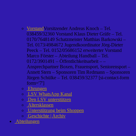
Vorstand
Vorsitzender Andreas Knoch – Tel.
038459/32360 Vorstand Klaus Dieter Gräfe – Tel.
0170/7648149 Schatzmeister Matthias Barkowski –
Tel. 0173/4984672 Jugendkoordinator Jörg-Dieter
Peeck – Tel. 0152/05686152 erweiterter Vorstand
Marco Förster – Abteilung Handball – Tel.
0172/3901491 – Öffentlichkeitsarbeit – –
Ansprechpartner Boxen, Frauensport, Seniorensport –
Annett Stern – Sponsoren Tim Redmann – Sponsoren
Jürgen Schülke – Tel. 038459/32377 [si-contact-form
form='7']
Ehrungen
LSV WhatsApp Kanal
Den LSV unterstützen
Altersklassen
Unterstützung beim Shoppen
Geschichte | Archiv
Abteilungen