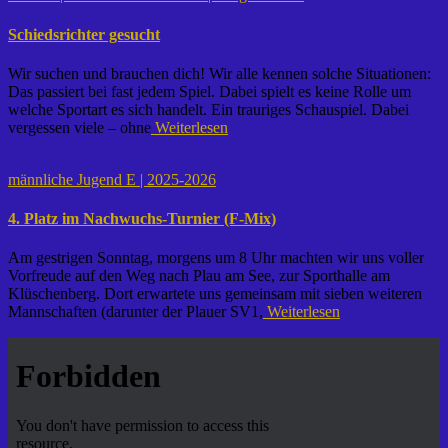
Schiedsrichter gesucht
Wir suchen und brauchen dich! Wir alle kennen solche Situationen:
Das passiert bei fast jedem Spiel. Dabei spielt es keine Rolle um
welche Sportart es sich handelt. Ein trauriges Schauspiel. Dabei
vergessen viele – ohne
Weiterlesen
männliche Jugend E | 2025-2026
4. Platz im Nachwuchs-Turnier (F-Mix)
Am gestrigen Sonntag, morgens um 8 Uhr machten wir uns voller
Vorfreude auf den Weg nach Plau am See, zur Sporthalle am
Klüschenberg. Dort erwartete uns gemeinsam mit sieben weiteren
Mannschaften (darunter der Plauer SV1,
Weiterlesen