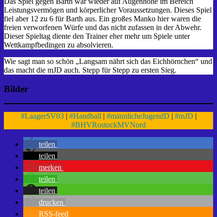
Das Spiel gegen Barth war wieder auf Augenhöhe im Bereich
Leistungsvermögen und körperlicher Voraussetzungen. Dieses Spiel
fiel aber 12 zu 6 für Barth aus. Ein großes Manko hier waren die
freien verworfenen Würfe und das nicht zufassen in der Abwehr.
Dieser Spieltag diente den Trainer eher mehr um Spiele unter
Wettkampfbedingen zu absolvieren.
Wie sagt man so schön „Langsam nährt sich das Eichhörnchen“ und
das macht die mJD auch. Stepp für Stepp zu ersten Sieg.
Bilder
#
LaagerSV03
|
#
Handball
|
#
männlicheJugendD
|
#
mJD
|
#
BHVRostockMVNord
teilen
teilen
merken
teilen
teilen
drucken
RSS-feed