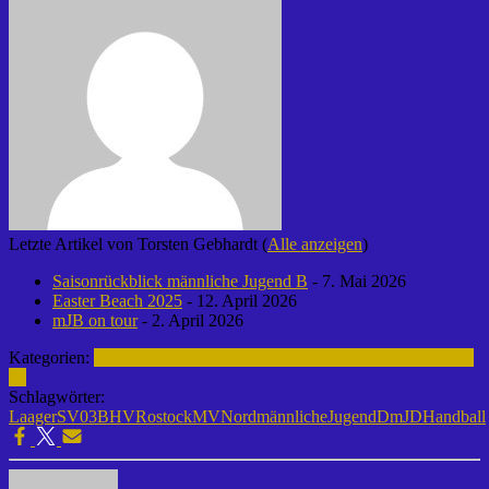
Letzte Artikel von Torsten Gebhardt
(
Alle anzeigen
)
Saisonrückblick männliche Jugend B
- 7. Mai 2026
Easter Beach 2025
- 12. April 2026
mJB on tour
- 2. April 2026
Kategorien:
männliche Jugend D | 2020-2021
Handball | Laager SV
03
Schlagwörter:
LaagerSV03
BHVRostockMVNord
männlicheJugendD
mJD
Handball