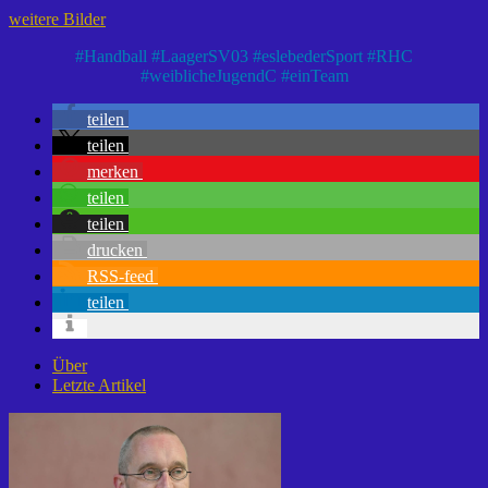
weitere Bilder
#
Handball
#
LaagerSV03
#
eslebederSport
#
RHC
#
weiblicheJugendC
#
einTeam
teilen
teilen
merken
teilen
teilen
drucken
RSS-feed
teilen
Über
Letzte Artikel