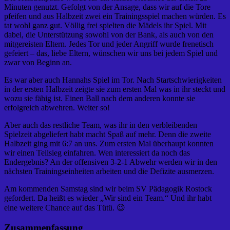
Minuten genutzt. Gefolgt von der Ansage, dass wir auf die Tore
pfeifen und aus Halbzeit zwei ein Trainingsspiel machen würden. Es
tat wohl ganz gut. Völlig frei spielten die Mädels ihr Spiel. Mit
dabei, die Unterstützung sowohl von der Bank, als auch von den
mitgereisten Eltern. Jedes Tor und jeder Angriff wurde frenetisch
gefeiert – das, liebe Eltern, wünschen wir uns bei jedem Spiel und
zwar von Beginn an.
Es war aber auch Hannahs Spiel im Tor. Nach Startschwierigkeiten
in der ersten Halbzeit zeigte sie zum ersten Mal was in ihr steckt und
wozu sie fähig ist. Einen Ball nach dem anderen konnte sie
erfolgreich abwehren. Weiter so!
Aber auch das restliche Team, was ihr in den verbleibenden
Spielzeit abgeliefert habt macht Spaß auf mehr. Denn die zweite
Halbzeit ging mit 6:7 an uns. Zum ersten Mal überhaupt konnten
wir einen Teilsieg einfahren. Wen interessiert da noch das
Endergebnis? An der offensiven 3-2-1 Abwehr werden wir in den
nächsten Trainingseinheiten arbeiten und die Defizite ausmerzen.
Am kommenden Samstag sind wir beim SV Pädagogik Rostock
gefordert. Da heißt es wieder „Wir sind ein Team.“ Und ihr habt
eine weitere Chance auf das Tütü. 😉
Zusammenfassung