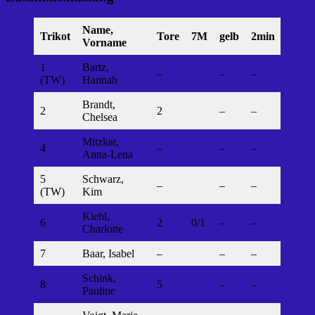
Name,
Trikot
Tore
7M
gelb
2min
Vorname
1
Bartz,
–
–
–
(TW)
Hannah
Brandt,
2
2
–
–
Chelsea
Mitzkat,
4
–
–
–
Anna-Lena
5
Schwarz,
–
–
–
(TW)
Kim
Kiehl,
6
2
0/1
–
–
Charlotte
7
Baar, Isabel
–
–
–
Schink,
8
5
–
–
Pauline