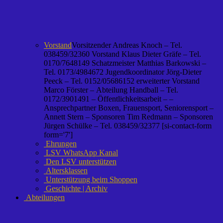
Vorstand
Vorsitzender Andreas Knoch – Tel.
038459/32360 Vorstand Klaus Dieter Gräfe – Tel.
0170/7648149 Schatzmeister Matthias Barkowski –
Tel. 0173/4984672 Jugendkoordinator Jörg-Dieter
Peeck – Tel. 0152/05686152 erweiterter Vorstand
Marco Förster – Abteilung Handball – Tel.
0172/3901491 – Öffentlichkeitsarbeit – –
Ansprechpartner Boxen, Frauensport, Seniorensport –
Annett Stern – Sponsoren Tim Redmann – Sponsoren
Jürgen Schülke – Tel. 038459/32377 [si-contact-form
form='7']
Ehrungen
LSV WhatsApp Kanal
Den LSV unterstützen
Altersklassen
Unterstützung beim Shoppen
Geschichte | Archiv
Abteilungen