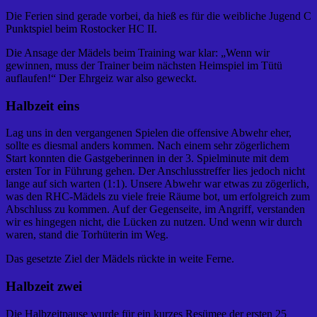
Die Ferien sind gerade vorbei, da hieß es für die weibliche Jugend C
Punktspiel beim Rostocker HC II.
Die Ansage der Mädels beim Training war klar: „Wenn wir
gewinnen, muss der Trainer beim nächsten Heimspiel im Tütü
auflaufen!“ Der Ehrgeiz war also geweckt.
Halbzeit eins
Lag uns in den vergangenen Spielen die offensive Abwehr eher,
sollte es diesmal anders kommen. Nach einem sehr zögerlichem
Start konnten die Gastgeberinnen in der 3. Spielminute mit dem
ersten Tor in Führung gehen. Der Anschlusstreffer lies jedoch nicht
lange auf sich warten (1:1). Unsere Abwehr war etwas zu zögerlich,
was den RHC-Mädels zu viele freie Räume bot, um erfolgreich zum
Abschluss zu kommen. Auf der Gegenseite, im Angriff, verstanden
wir es hingegen nicht, die Lücken zu nutzen. Und wenn wir durch
waren, stand die Torhüterin im Weg.
Das gesetzte Ziel der Mädels rückte in weite Ferne.
Halbzeit zwei
Die Halbzeitpause wurde für ein kurzes Resümee der ersten 25