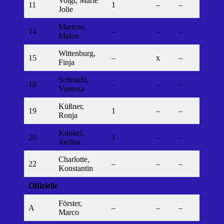
Voigt, Marie
11
1
–
–
Jolie
Martens,
14
–
–
–
Malou
Wittenburg,
15
–
x
–
Finja
Schmuhl,
18
–
–
–
Vanessa
Küßner,
19
1
–
–
Ronja
Kunkel,
20
1
–
–
Joelina
Charlotte,
22
–
–
–
Konstantin
Offizielle
Förster,
A
–
–
–
Marco