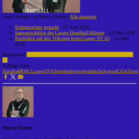
Letzte Artikel von Marco Förster
(
Alle anzeigen
)
Schiedsrichter gesucht
- 17. Juni 2026
Saisonrückblick der Laager Handball-Männer
- 13. Mai 2026
Rückblick auf den Trikottag beim Laager SV 03
- 13. Mai
2026
Kategorien:
weibliche Jugend C | 2022-2023
Handball | Laager SV
03
Schlagwörter:
Handball
RHC
LaagerSV03
eslebedersport
weiblicheJugendC
EinTeam
Marco Förster