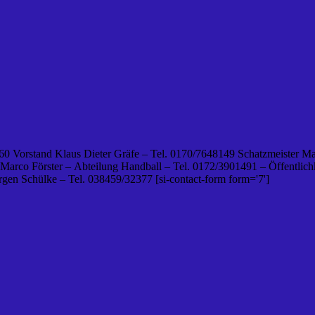
0 Vorstand Klaus Dieter Gräfe – Tel. 0170/7648149 Schatzmeister Ma
 Marco Förster – Abteilung Handball – Tel. 0172/3901491 – Öffentlichk
en Schülke – Tel. 038459/32377 [si-contact-form form='7']