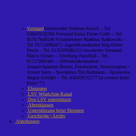
Vorstand
Vorsitzender Andreas Knoch – Tel.
038459/32360 Vorstand Klaus Dieter Gräfe – Tel.
0170/7648149 Schatzmeister Matthias Barkowski –
Tel. 0173/4984672 Jugendkoordinator Jörg-Dieter
Peeck – Tel. 0152/05686152 erweiterter Vorstand
Marco Förster – Abteilung Handball – Tel.
0172/3901491 – Öffentlichkeitsarbeit – –
Ansprechpartner Boxen, Frauensport, Seniorensport –
Annett Stern – Sponsoren Tim Redmann – Sponsoren
Jürgen Schülke – Tel. 038459/32377 [si-contact-form
form='7']
Ehrungen
LSV WhatsApp Kanal
Den LSV unterstützen
Altersklassen
Unterstützung beim Shoppen
Geschichte | Archiv
Abteilungen