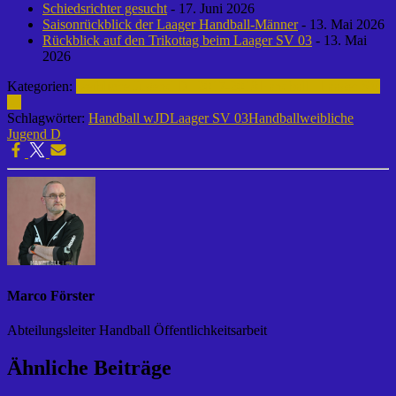
Schiedsrichter gesucht
- 17. Juni 2026
Saisonrückblick der Laager Handball-Männer
- 13. Mai 2026
Rückblick auf den Trikottag beim Laager SV 03
- 13. Mai
2026
Kategorien:
weibliche Jugend D | 2017-2018
Handball | Laager SV
03
Schlagwörter:
Handball wJD
Laager SV 03
Handball
weibliche
Jugend D
Marco Förster
Abteilungsleiter Handball Öffentlichkeitsarbeit
Ähnliche Beiträge