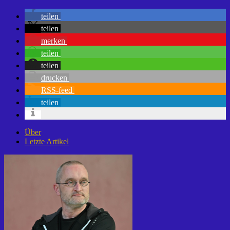
teilen
teilen
merken
teilen
teilen
drucken
RSS-feed
teilen
Über
Letzte Artikel