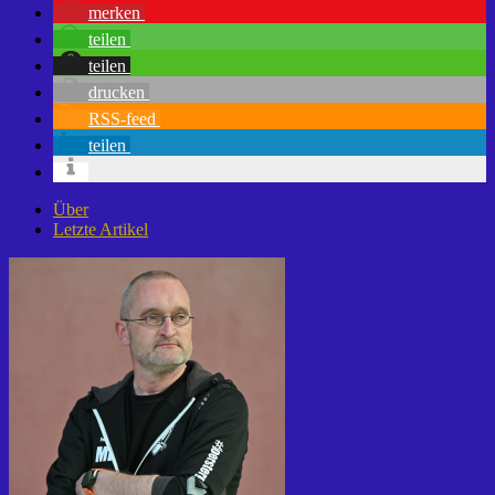
merken
teilen
teilen
drucken
RSS-feed
teilen
Über
Letzte Artikel