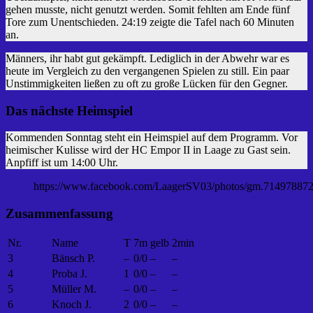
gehen musste, nicht genutzt werden. Somit fehlten am Ende fünf
Tore zum Unentschieden. 24:19 zeigte die Tafel nach 60 Minuten
an.
Männers, ihr habt gut gekämpft. Lediglich in der Abwehr war es
heute im Vergleich zu den vergangenen Spielen zu still. Ein paar
Unstimmigkeiten ließen zu oft zu große Lücken für den Gegner.
Das nächste Heimspiel
Kommenden Sonntag steht ein Heimspiel auf dem Programm. Vor
heimischer Kulisse wird der HC Empor II in Laage zu Gast sein.
Anpfiff ist um 14:00 Uhr.
https://www.facebook.com/LaagerSV03/photos/gm.7149788
Zusammenfassung
Nr.
Name
T
7m
gelb
2min
3
Bänsch P.
–
0/0
–
–
4
Proba J.
1
0/0
–
–
5
Müller M.
–
0/0
–
–
6
Knoch J.
2
0/0
–
–