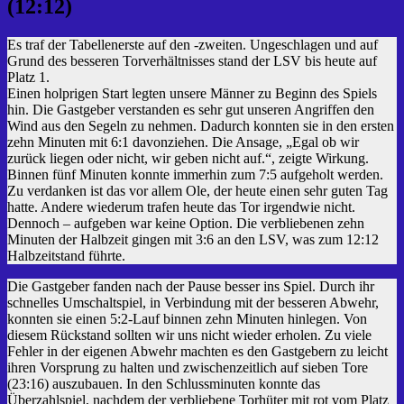
(12:12)
Es traf der Tabellenerste auf den -zweiten. Ungeschlagen und auf
Grund des besseren Torverhältnisses stand der LSV bis heute auf
Platz 1.
Einen holprigen Start legten unsere Männer zu Beginn des Spiels
hin. Die Gastgeber verstanden es sehr gut unseren Angriffen den
Wind aus den Segeln zu nehmen. Dadurch konnten sie in den ersten
zehn Minuten mit 6:1 davonziehen. Die Ansage, „Egal ob wir
zurück liegen oder nicht, wir geben nicht auf.“, zeigte Wirkung.
Binnen fünf Minuten konnte immerhin zum 7:5 aufgeholt werden.
Zu verdanken ist das vor allem Ole, der heute einen sehr guten Tag
hatte. Andere wiederum trafen heute das Tor irgendwie nicht.
Dennoch – aufgeben war keine Option. Die verbliebenen zehn
Minuten der Halbzeit gingen mit 3:6 an den LSV, was zum 12:12
Halbzeitstand führte.
Die Gastgeber fanden nach der Pause besser ins Spiel. Durch ihr
schnelles Umschaltspiel, in Verbindung mit der besseren Abwehr,
konnten sie einen 5:2-Lauf binnen zehn Minuten hinlegen. Von
diesem Rückstand sollten wir uns nicht wieder erholen. Zu viele
Fehler in der eigenen Abwehr machten es den Gastgebern zu leicht
ihren Vorsprung zu halten und zwischenzeitlich auf sieben Tore
(23:16) auszubauen. In den Schlussminuten konnte das
Überzahlspiel, nachdem der verbliebene Torhüter mit rot vom Platz