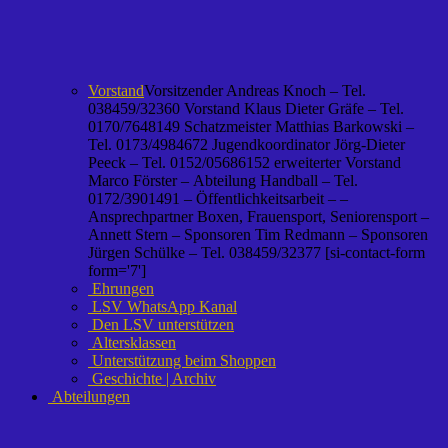
Vorstand
Vorsitzender Andreas Knoch – Tel.
038459/32360 Vorstand Klaus Dieter Gräfe – Tel.
0170/7648149 Schatzmeister Matthias Barkowski –
Tel. 0173/4984672 Jugendkoordinator Jörg-Dieter
Peeck – Tel. 0152/05686152 erweiterter Vorstand
Marco Förster – Abteilung Handball – Tel.
0172/3901491 – Öffentlichkeitsarbeit – –
Ansprechpartner Boxen, Frauensport, Seniorensport –
Annett Stern – Sponsoren Tim Redmann – Sponsoren
Jürgen Schülke – Tel. 038459/32377 [si-contact-form
form='7']
Ehrungen
LSV WhatsApp Kanal
Den LSV unterstützen
Altersklassen
Unterstützung beim Shoppen
Geschichte | Archiv
Abteilungen