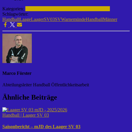
Kategorien:
Männer | 2019-2020
Handball | Laager SV 03
Schlagwörter:
Handball
Laage
LaagerSV03
SVWarnemünde
HandballMänner
Marco Förster
Abteilungsleiter Handball Öffentlichkeitsarbeit
Ähnliche Beiträge
Handball | Laager SV 03
Saisonbericht – mJD des Laager SV 03