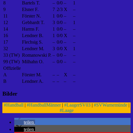
8
Bartels T.
–
0/0
–
1
9
Elsner F.
7
2/3
X
–
11
Förster N.
1
0/0
–
–
12
Gebhardt T.
3
0/0
–
1
14
Harms F.
1
0/0
–
–
16
Lendner B.
1
0/0
X
–
17
Flechsig S.
–
0/0
–
–
32
Lendner M.
3
0/0
X
1
33 (TW)
Romanowski P.
–
0/0
–
–
99 (TW)
Milhahn O.
–
0/0
–
–
Offizielle
A
Förster M.
–
–
X
–
B
Lendner A.
–
–
–
–
Bilder
#
Handball
|
#
HandballMänner
|
#
LaagerSV03
|
#
SVWarnemünde
|
#
Laage
teilen
teilen