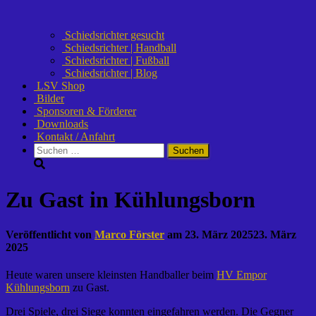
Schiedsrichter gesucht
Schiedsrichter | Handball
Schiedsrichter | Fußball
Schiedsrichter | Blog
LSV Shop
Bilder
Sponsoren & Förderer
Downloads
Kontakt / Anfahrt
Suchen
nach:
Zu Gast in Kühlungsborn
Veröffentlicht von
Marco Förster
am
23. März 2025
23. März
2025
Heute waren unsere kleinsten Handballer beim
HV Empor
Kühlungsborn
zu Gast.
Drei Spiele, drei Siege konnten eingefahren werden. Die Gegner