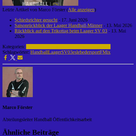
Letzte Artikel von Marco Förster
(
Alle anzeigen
)
Schiedsrichter gesucht
- 17. Juni 2026
Saisonrückblick der Laager Handball-Männer
- 13. Mai 2026
Rückblick auf den Trikottag beim Laager SV 03
- 13. Mai
2026
Kategorien:
Handball | Laager SV 03
F-Mix | 2024-2025
Schlagwörter:
Handball
LaagerSV03
eslebedersport
FMix
Marco Förster
Abteilungsleiter Handball Öffentlichkeitsarbeit
Ähnliche Beiträge