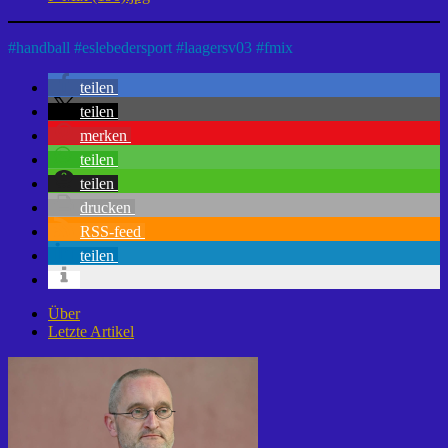
#
handball
#
eslebedersport
#
laagersv03
#
fmix
teilen
teilen
merken
teilen
teilen
drucken
RSS-feed
teilen
Über
Letzte Artikel