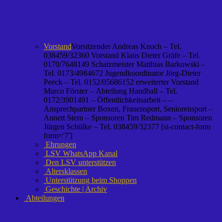
Vorstand
Vorsitzender Andreas Knoch – Tel.
038459/32360 Vorstand Klaus Dieter Gräfe – Tel.
0170/7648149 Schatzmeister Matthias Barkowski –
Tel. 0173/4984672 Jugendkoordinator Jörg-Dieter
Peeck – Tel. 0152/05686152 erweiterter Vorstand
Marco Förster – Abteilung Handball – Tel.
0172/3901491 – Öffentlichkeitsarbeit – –
Ansprechpartner Boxen, Frauensport, Seniorensport –
Annett Stern – Sponsoren Tim Redmann – Sponsoren
Jürgen Schülke – Tel. 038459/32377 [si-contact-form
form='7']
Ehrungen
LSV WhatsApp Kanal
Den LSV unterstützen
Altersklassen
Unterstützung beim Shoppen
Geschichte | Archiv
Abteilungen