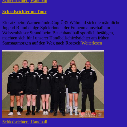
Schiedsrichter | Handball
Schiedsrichter on Tour
Einsatz beim Warnemünde-Cup Ü35 Während sich die männliche
Jugend B und einige Spielerinnen der Frauenmannschaft am
Weissenhäuser Strand beim Beachhandball sportlich betätigen,
machten sich fünf unserer Handballschiedsrichter am frühen
Samstagmorgen auf den Weg nach Rostock
Weiterlesen
Schiedsrichter | Handball