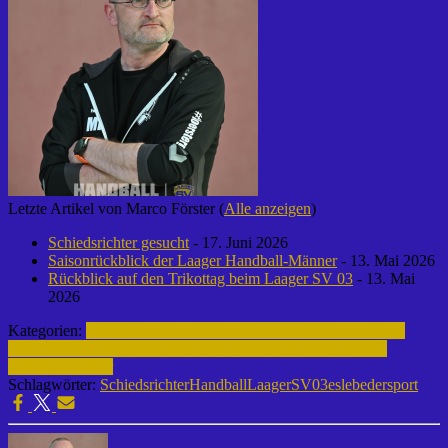
Letzte Artikel von Marco Förster
(
Alle anzeigen
)
Schiedsrichter gesucht
- 17. Juni 2026
Saisonrückblick der Laager Handball-Männer
- 13. Mai 2026
Rückblick auf den Trikottag beim Laager SV 03
- 13. Mai
2026
Kategorien:
Schiedsrichter | Handball
Archiv | Handball | 2023-
2024
männliche Jugend C | 2023-2024
Handball | Laager SV
03
Schiedsrichter
Schlagwörter:
Schiedsrichter
Handball
LaagerSV03
eslebedersport