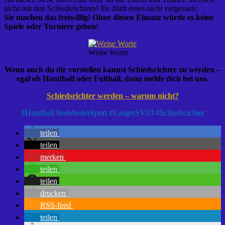
nicht mit den Schiedsrichtern! Ihr dürft eines nicht vergessen:
Sie machen das freiwillig! Ohne diesen Einsatz würde es keine
Spiele oder Turniere geben
!
Weise Worte
Wenn auch du dir vorstellen kannst Schiedsrichter zu werden –
egal ob Handball oder Fußball, dann melde dich bei uns.
Schiedsrichter werden – warum nicht?
#
Handball
#
eslebederSport
#
LaagerSV03
#
Schiedsrichter
teilen
teilen
merken
teilen
teilen
drucken
RSS-feed
teilen