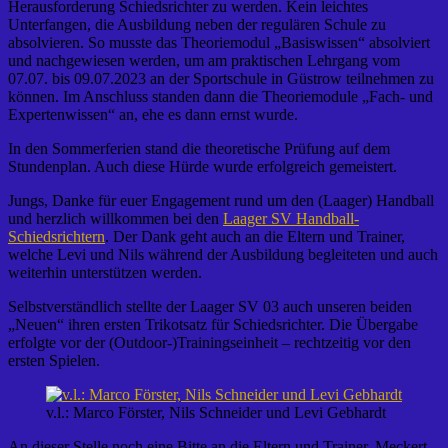
Herausforderung Schiedsrichter zu werden. Kein leichtes
Unterfangen, die Ausbildung neben der regulären Schule zu
absolvieren. So musste das Theoriemodul „Basiswissen“ absolviert
und nachgewiesen werden, um am praktischen Lehrgang vom
07.07. bis 09.07.2023 an der Sportschule in Güstrow teilnehmen zu
können. Im Anschluss standen dann die Theoriemodule „Fach- und
Expertenwissen“ an, ehe es dann ernst wurde.
In den Sommerferien stand die theoretische Prüfung auf dem
Stundenplan. Auch diese Hürde wurde erfolgreich gemeistert.
Jungs, Danke für euer Engagement rund um den (Laager) Handball
und herzlich willkommen bei den
Laager SV Handball-
Schiedsrichtern
. Der Dank geht auch an die Eltern und Trainer,
welche Levi und Nils während der Ausbildung begleiteten und auch
weiterhin unterstützen werden.
Selbstverständlich stellte der Laager SV 03 auch unseren beiden
„Neuen“ ihren ersten Trikotsatz für Schiedsrichter. Die Übergabe
erfolgte vor der (Outdoor-)Trainingseinheit – rechtzeitig vor den
ersten Spielen.
v.l.: Marco Förster, Nils Schneider und Levi Gebhardt
An dieser Stelle noch eine Bitte an die Eltern und Trainer. Meckert