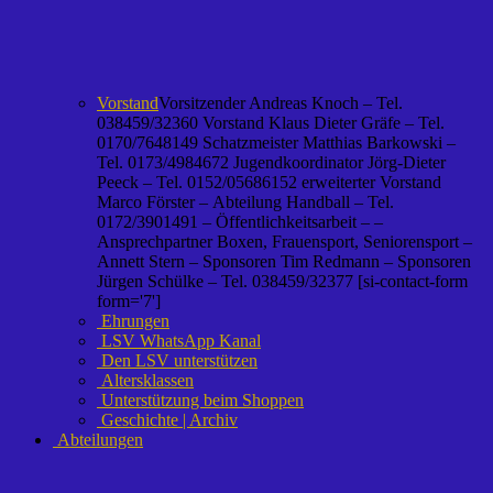
Vorstand
Vorsitzender Andreas Knoch – Tel.
038459/32360 Vorstand Klaus Dieter Gräfe – Tel.
0170/7648149 Schatzmeister Matthias Barkowski –
Tel. 0173/4984672 Jugendkoordinator Jörg-Dieter
Peeck – Tel. 0152/05686152 erweiterter Vorstand
Marco Förster – Abteilung Handball – Tel.
0172/3901491 – Öffentlichkeitsarbeit – –
Ansprechpartner Boxen, Frauensport, Seniorensport –
Annett Stern – Sponsoren Tim Redmann – Sponsoren
Jürgen Schülke – Tel. 038459/32377 [si-contact-form
form='7']
Ehrungen
LSV WhatsApp Kanal
Den LSV unterstützen
Altersklassen
Unterstützung beim Shoppen
Geschichte | Archiv
Abteilungen