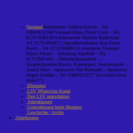
Vorstand
Vorsitzender Andreas Knoch – Tel.
038459/32360 Vorstand Klaus Dieter Gräfe – Tel.
0170/7648149 Schatzmeister Matthias Barkowski –
Tel. 0173/4984672 Jugendkoordinator Jörg-Dieter
Peeck – Tel. 0152/05686152 erweiterter Vorstand
Marco Förster – Abteilung Handball – Tel.
0172/3901491 – Öffentlichkeitsarbeit – –
Ansprechpartner Boxen, Frauensport, Seniorensport –
Annett Stern – Sponsoren Tim Redmann – Sponsoren
Jürgen Schülke – Tel. 038459/32377 [si-contact-form
form='7']
Ehrungen
LSV WhatsApp Kanal
Den LSV unterstützen
Altersklassen
Unterstützung beim Shoppen
Geschichte | Archiv
Abteilungen