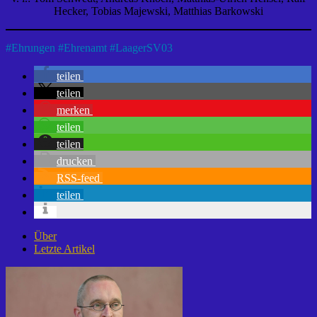
Hecker, Tobias Majewski, Matthias Barkowski
#
Ehrungen
#
Ehrenamt
#
LaagerSV03
teilen
teilen
merken
teilen
teilen
drucken
RSS-feed
teilen
Über
Letzte Artikel