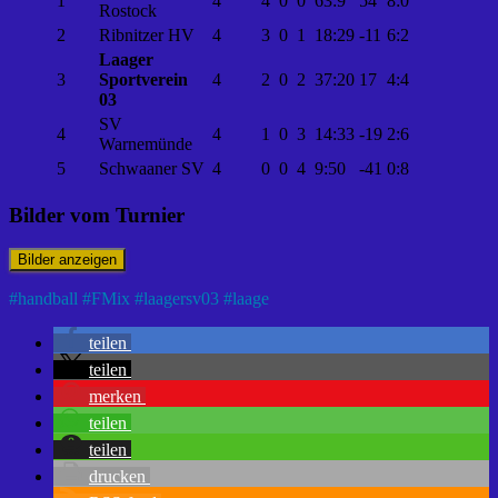
1
4
4
0
0
63:9
54
8:0
Rostock
2
Ribnitzer HV
4
3
0
1
18:29
-11
6:2
Laager
3
Sportverein
4
2
0
2
37:20
17
4:4
03
SV
4
4
1
0
3
14:33
-19
2:6
Warnemünde
5
Schwaaner SV
4
0
0
4
9:50
-41
0:8
Bilder vom Turnier
#
handball
#
FMix
#
laagersv03
#
laage
teilen
teilen
merken
teilen
teilen
drucken