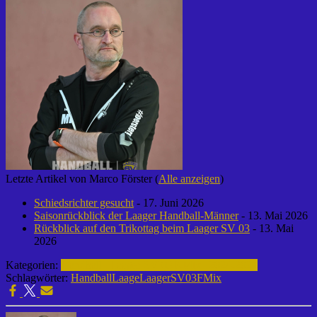
Letzte Artikel von Marco Förster
(
Alle anzeigen
)
Schiedsrichter gesucht
- 17. Juni 2026
Saisonrückblick der Laager Handball-Männer
- 13. Mai 2026
Rückblick auf den Trikottag beim Laager SV 03
- 13. Mai
2026
Kategorien:
Handball | Laager SV 03
F-Mix | 2024-2025
Schlagwörter:
Handball
Laage
LaagerSV03
FMix