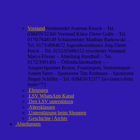
Vorstand
Vorsitzender Andreas Knoch – Tel.
038459/32360 Vorstand Klaus Dieter Gräfe – Tel.
0170/7648149 Schatzmeister Matthias Barkowski –
Tel. 0173/4984672 Jugendkoordinator Jörg-Dieter
Peeck – Tel. 0152/05686152 erweiterter Vorstand
Marco Förster – Abteilung Handball – Tel.
0172/3901491 – Öffentlichkeitsarbeit – –
Ansprechpartner Boxen, Frauensport, Seniorensport –
Annett Stern – Sponsoren Tim Redmann – Sponsoren
Jürgen Schülke – Tel. 038459/32377 [si-contact-form
form='7']
Ehrungen
LSV WhatsApp Kanal
Den LSV unterstützen
Altersklassen
Unterstützung beim Shoppen
Geschichte | Archiv
Abteilungen