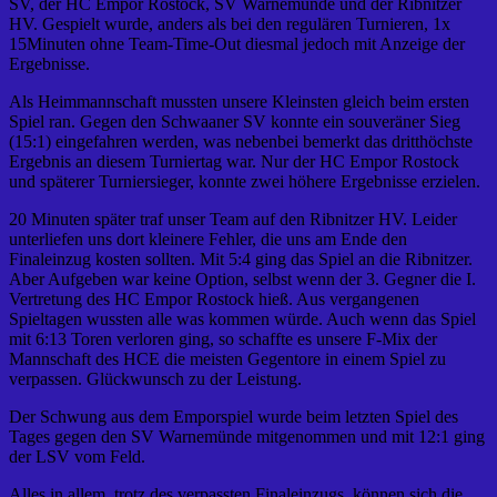
SV, der HC Empor Rostock, SV Warnemünde und der Ribnitzer
HV. Gespielt wurde, anders als bei den regulären Turnieren, 1x
15Minuten ohne Team-Time-Out diesmal jedoch mit Anzeige der
Ergebnisse.
Als Heimmannschaft mussten unsere Kleinsten gleich beim ersten
Spiel ran. Gegen den Schwaaner SV konnte ein souveräner Sieg
(15:1) eingefahren werden, was nebenbei bemerkt das dritthöchste
Ergebnis an diesem Turniertag war. Nur der HC Empor Rostock
und späterer Turniersieger, konnte zwei höhere Ergebnisse erzielen.
20 Minuten später traf unser Team auf den Ribnitzer HV. Leider
unterliefen uns dort kleinere Fehler, die uns am Ende den
Finaleinzug kosten sollten. Mit 5:4 ging das Spiel an die Ribnitzer.
Aber Aufgeben war keine Option, selbst wenn der 3. Gegner die I.
Vertretung des HC Empor Rostock hieß. Aus vergangenen
Spieltagen wussten alle was kommen würde. Auch wenn das Spiel
mit 6:13 Toren verloren ging, so schaffte es unsere F-Mix der
Mannschaft des HCE die meisten Gegentore in einem Spiel zu
verpassen. Glückwunsch zu der Leistung.
Der Schwung aus dem Emporspiel wurde beim letzten Spiel des
Tages gegen den SV Warnemünde mitgenommen und mit 12:1 ging
der LSV vom Feld.
Alles in allem, trotz des verpassten Finaleinzugs, können sich die