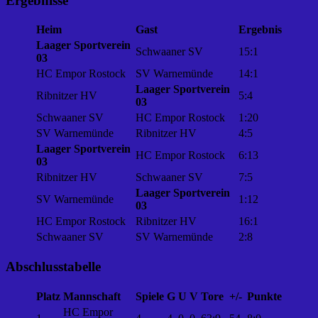
Ergebnisse
Heim
Gast
Ergebnis
Laager Sportverein
Schwaaner SV
15:1
03
HC Empor Rostock
SV Warnemünde
14:1
Laager Sportverein
Ribnitzer HV
5:4
03
Schwaaner SV
HC Empor Rostock
1:20
SV Warnemünde
Ribnitzer HV
4:5
Laager Sportverein
HC Empor Rostock
6:13
03
Ribnitzer HV
Schwaaner SV
7:5
Laager Sportverein
SV Warnemünde
1:12
03
HC Empor Rostock
Ribnitzer HV
16:1
Schwaaner SV
SV Warnemünde
2:8
Abschlusstabelle
Platz
Mannschaft
Spiele
G
U
V
Tore
+/-
Punkte
HC Empor