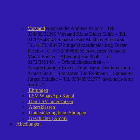
Vorstand
Vorsitzender Andreas Knoch – Tel.
038459/32360 Vorstand Klaus Dieter Gräfe – Tel.
0170/7648149 Schatzmeister Matthias Barkowski –
Tel. 0173/4984672 Jugendkoordinator Jörg-Dieter
Peeck – Tel. 0152/05686152 erweiterter Vorstand
Marco Förster – Abteilung Handball – Tel.
0172/3901491 – Öffentlichkeitsarbeit – –
Ansprechpartner Boxen, Frauensport, Seniorensport –
Annett Stern – Sponsoren Tim Redmann – Sponsoren
Jürgen Schülke – Tel. 038459/32377 [si-contact-form
form='7']
Ehrungen
LSV WhatsApp Kanal
Den LSV unterstützen
Altersklassen
Unterstützung beim Shoppen
Geschichte | Archiv
Abteilungen