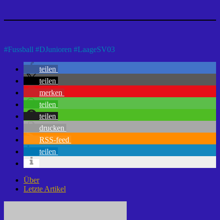
#
Fussball
#
DJunioren
#
LaageSV03
teilen
teilen
merken
teilen
teilen
drucken
RSS-feed
teilen
Über
Letzte Artikel