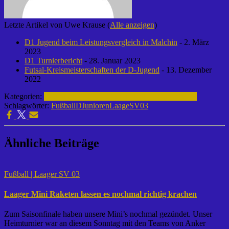
Letzte Artikel von Uwe Krause
(
Alle anzeigen
)
D1 Jugend beim Leistungsvergleich in Malchin
- 2. März
2023
D1 Turnierbericht
- 28. Januar 2023
Futsal-Kreismeisterschaften der D-Jugend
- 13. Dezember
2022
Kategorien:
D-Junioren | 2022-2023
Fußball | Laager SV 03
Schlagwörter:
Fußball
DJunioren
LaageSV03
Ähnliche Beiträge
Fußball | Laager SV 03
Laager Mini Raketen lassen es nochmal richtig krachen
Zum Saisonfinale haben unsere Mini’s nochmal gezündet. Unser
Heimturnier war an diesem Sonntag mit den Teams von Anker