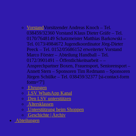
Vorstand
Vorsitzender Andreas Knoch – Tel.
038459/32360 Vorstand Klaus Dieter Gräfe – Tel.
0170/7648149 Schatzmeister Matthias Barkowski –
Tel. 0173/4984672 Jugendkoordinator Jörg-Dieter
Peeck – Tel. 0152/05686152 erweiterter Vorstand
Marco Förster – Abteilung Handball – Tel.
0172/3901491 – Öffentlichkeitsarbeit – –
Ansprechpartner Boxen, Frauensport, Seniorensport –
Annett Stern – Sponsoren Tim Redmann – Sponsoren
Jürgen Schülke – Tel. 038459/32377 [si-contact-form
form='7']
Ehrungen
LSV WhatsApp Kanal
Den LSV unterstützen
Altersklassen
Unterstützung beim Shoppen
Geschichte | Archiv
Abteilungen