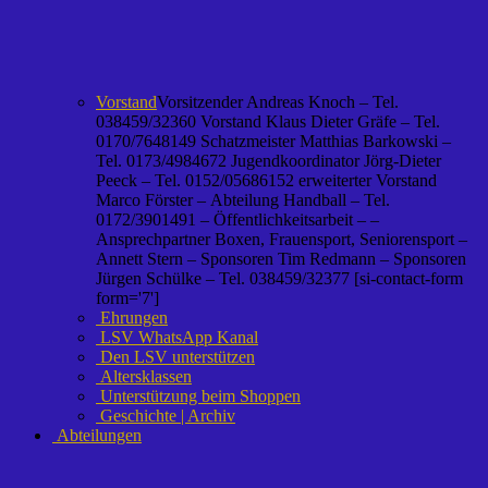
Vorstand
Vorsitzender Andreas Knoch – Tel.
038459/32360 Vorstand Klaus Dieter Gräfe – Tel.
0170/7648149 Schatzmeister Matthias Barkowski –
Tel. 0173/4984672 Jugendkoordinator Jörg-Dieter
Peeck – Tel. 0152/05686152 erweiterter Vorstand
Marco Förster – Abteilung Handball – Tel.
0172/3901491 – Öffentlichkeitsarbeit – –
Ansprechpartner Boxen, Frauensport, Seniorensport –
Annett Stern – Sponsoren Tim Redmann – Sponsoren
Jürgen Schülke – Tel. 038459/32377 [si-contact-form
form='7']
Ehrungen
LSV WhatsApp Kanal
Den LSV unterstützen
Altersklassen
Unterstützung beim Shoppen
Geschichte | Archiv
Abteilungen