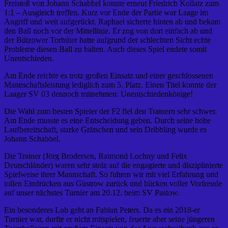
Freistoß von Johann Schabbel konnte erneut Friedrich Kollatz zum
1:1 – Ausgleich treffen. Kurz vor Ende der Partie war Laage im
Angriff und weit aufgerückt. Raphael sicherte hinten ab und bekam
den Ball noch vor der Mittellinie. Er zog von dort einfach ab und
der Bützower Torhüter hatte aufgrund der schlechten Sicht echte
Probleme diesen Ball zu halten. Auch dieses Spiel endete somit
Unentschieden.
Am Ende reichte es trotz großen Einsatz und einer geschlossenen
Mannschaftsleistung lediglich zum 5. Platz. Einen Titel konnte der
Laager SV 03 dennoch mitnehmen: Unentschiedenkönige!
Die Wahl zum besten Spieler der F2 fiel den Trainern sehr schwer.
Am Ende musste es eine Entscheidung geben. Durch seine hohe
Laufbereitschaft, starke Grätschen und sein Dribbling wurde es
Johann Schabbel.
Die Trainer (Jörg Brodersen, Raimond Lochny und Felix
Deutschländer) waren sehr stolz auf die engagierte und disziplinierte
Spielweise ihrer Mannschaft. So fuhren wir mit viel Erfahrung und
tollen Eindrücken aus Güstrow zurück und blicken voller Vorfreude
auf unser nächstes Turnier am 20.12. beim SV Pastow.
Ein besonderes Lob geht an Fabian Peters. Da es ein 2018-er
Turnier war, durfte er nicht mitspielen, feuerte aber seine jüngeren