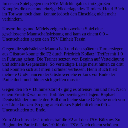
Im ersten Spiel gegen den FSV Malchin gab es trotz großen
Kampfes die erste und einzige Niederlage des Turniers. Henri Büch
im Tor war noch dran, konnte jedoch den Einschlag nicht mehr
verhindern.
Unsere Jungs und Mädels zeigten im zweiten Spiel eine
geschlossene Mannschaftsleistung und kam zu einem 0:0 –
Unentschieden gegen den TSV Einheit Tessin.
Gegen die spielstärkste Mannschaft und den späteren Turniersieger
aus Güstrow konnte die F2 durch Friedrich Kollatz‘ Treffer mit 1:0
in Führung gehen. Die Trainer setzten von Beginn auf Verteidigung
und schnelle Gegenstöße. So verteidigte Laage meist hinten zu dritt
und konnten sich auf ihren Torhüter verlassen. Henri Büch hielt
mehrere Großchancen der Güstrower ehe er kurz vor Ende der
Partie doch noch hinter sich greifen musste.
Gegen den FSV Dummerstorf 47 ging es offensiv hin und her. Nach
einem Freistoß war unser Torhüter bereits geschlagen. Raphael
Deutschländer konnte den Ball durch eine starke Grätsche noch von
der Linie kratzen. So ging auch dieses Spiel mit einem 0:0 –
Unentschieden zu Ende.
Zum Abschluss des Turniers traf die F2 auf den TSV Bützow. Zu
Beginn der Partie fiel das 1:0 für den TSV. Nach einem schönen