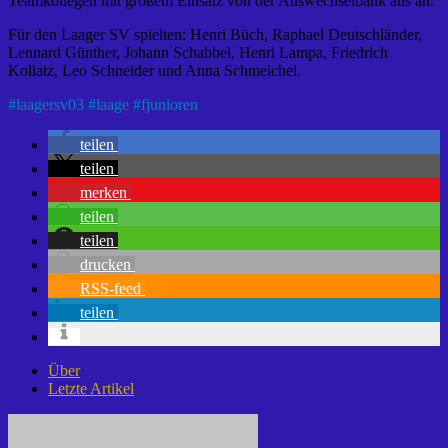
Teamkollegen mit großem Einsatz von der Auswechselbank aus an.
Für den Laager SV spielten: Henri Büch, Raphael Deutschländer,
Lennard Günther, Johann Schabbel, Henri Lampa, Friedrich
Kollatz, Leo Schneider und Anna Schmeichel.
#
laagersv03
#
laage
#
fjunioren
teilen
teilen
merken
teilen
teilen
drucken
RSS-feed
teilen
Über
Letzte Artikel