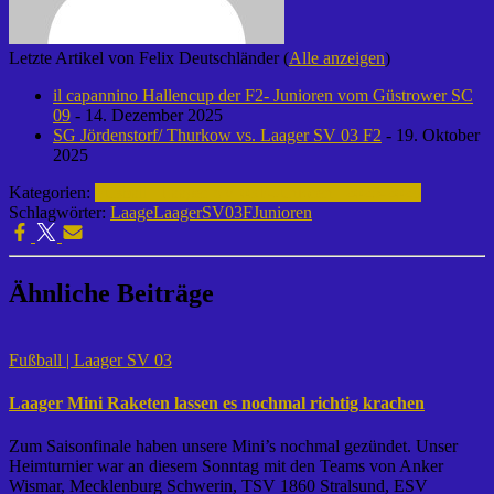
Letzte Artikel von Felix Deutschländer
(
Alle anzeigen
)
il capannino Hallencup der F2- Junioren vom Güstrower SC
09
- 14. Dezember 2025
SG Jördenstorf/ Thurkow vs. Laager SV 03 F2
- 19. Oktober
2025
Kategorien:
Fußball | Laager SV 03
F-Junioren | 2025-2026
Schlagwörter:
Laage
LaagerSV03
FJunioren
Ähnliche Beiträge
Fußball | Laager SV 03
Laager Mini Raketen lassen es nochmal richtig krachen
Zum Saisonfinale haben unsere Mini’s nochmal gezündet. Unser
Heimturnier war an diesem Sonntag mit den Teams von Anker
Wismar, Mecklenburg Schwerin, TSV 1860 Stralsund, ESV