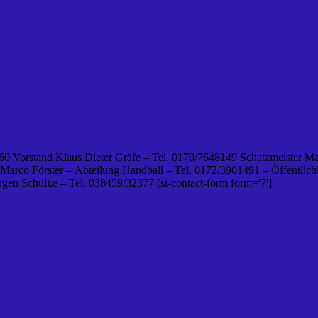
0 Vorstand Klaus Dieter Gräfe – Tel. 0170/7648149 Schatzmeister Ma
 Marco Förster – Abteilung Handball – Tel. 0172/3901491 – Öffentlichk
en Schülke – Tel. 038459/32377 [si-contact-form form='7']