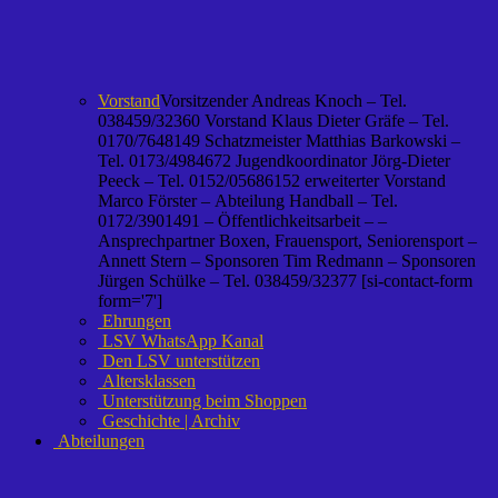
Vorstand
Vorsitzender Andreas Knoch – Tel.
038459/32360 Vorstand Klaus Dieter Gräfe – Tel.
0170/7648149 Schatzmeister Matthias Barkowski –
Tel. 0173/4984672 Jugendkoordinator Jörg-Dieter
Peeck – Tel. 0152/05686152 erweiterter Vorstand
Marco Förster – Abteilung Handball – Tel.
0172/3901491 – Öffentlichkeitsarbeit – –
Ansprechpartner Boxen, Frauensport, Seniorensport –
Annett Stern – Sponsoren Tim Redmann – Sponsoren
Jürgen Schülke – Tel. 038459/32377 [si-contact-form
form='7']
Ehrungen
LSV WhatsApp Kanal
Den LSV unterstützen
Altersklassen
Unterstützung beim Shoppen
Geschichte | Archiv
Abteilungen