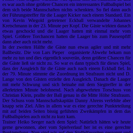
es war auch ohne größere Chancen ein interessantes Fußballspiel bei
dem sich beide Mannschaften nichts schenkten. So fiel dann auch
der Führungstreffer für die Laager Kicker nach einem Standard. Ein
von Kevin Wiegold getretener Eckball verwandelte Johannes
Kretschmann in der 23. Minute per Kopf. Die Gäste wirkten danach
etwas geschockt und die Laager hatten mit einmal mehr vom
Spiel. Größere Torchancen hatten die Laager bis zum Pausenpfiff
dann aber auch nicht mehr.
In der zweiten Hälfte die Gäste nun etwas agiler und mit mehr
Ballbesitz. Die von Lars Pieper organisierte Abwehr bekam nun
mehr zu tun und dies eigentlich souverän, denn größere Chancen für
die Gäste ließ sie nicht zu. So war es dann typisch für dieses Spiel,
dass der Ausgleich für die Gäste auch nach einem Eckball fiel. In
der 79. Minute stimmte die Zuordnung im Strafraum nicht und D.
Lange von den Gästen erzielte den Ausgleich. Danach die Laager
mit mehr Schwung und sich beinahe mit dem Siegtreffer in der
allerletzten Minute belohnend. Nach abgewehrten Torschuss von
Christian Klein, prallte der Ball genau in die Mitte Höhe Strafraum.
Der Schuss vom Mannschaftskapitän Danny Ahrens verfehlte aber
knapp sein Ziel. Alles in allem war es eine gerechte Punkteteilung
mit auf beiden Seiten bissig geführten Zweikämpfen in dem das
Fußballspielen auch nicht zu kurz kam.
Trainer Heiko Seeger nach dem Spiel: Natürlich hätten wir heute
gerne gewonnen, aber vom Spielverlauf her ist es eine gerechte
Punkteteilung. Nun sind wir auf den Staffelfavoriten gespannt und