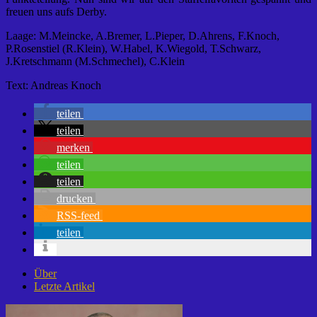
freuen uns aufs Derby.
Laage: M.Meincke, A.Bremer, L.Pieper, D.Ahrens, F.Knoch,
P.Rosenstiel (R.Klein), W.Habel, K.Wiegold, T.Schwarz,
J.Kretschmann (M.Schmechel), C.Klein
Text: Andreas Knoch
teilen
teilen
merken
teilen
teilen
drucken
RSS-feed
teilen
Über
Letzte Artikel