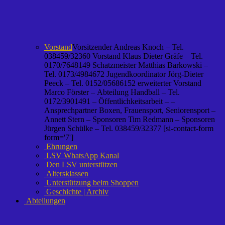
Vorstand
Vorsitzender Andreas Knoch – Tel.
038459/32360 Vorstand Klaus Dieter Gräfe – Tel.
0170/7648149 Schatzmeister Matthias Barkowski –
Tel. 0173/4984672 Jugendkoordinator Jörg-Dieter
Peeck – Tel. 0152/05686152 erweiterter Vorstand
Marco Förster – Abteilung Handball – Tel.
0172/3901491 – Öffentlichkeitsarbeit – –
Ansprechpartner Boxen, Frauensport, Seniorensport –
Annett Stern – Sponsoren Tim Redmann – Sponsoren
Jürgen Schülke – Tel. 038459/32377 [si-contact-form
form='7']
Ehrungen
LSV WhatsApp Kanal
Den LSV unterstützen
Altersklassen
Unterstützung beim Shoppen
Geschichte | Archiv
Abteilungen