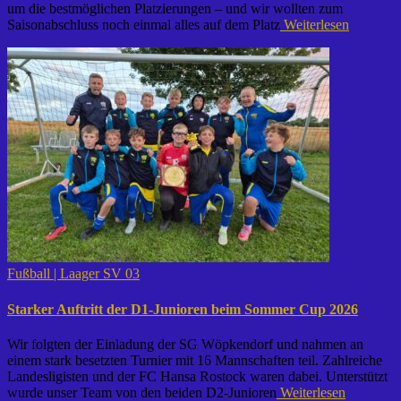
um die bestmöglichen Platzierungen – und wir wollten zum
Saisonabschluss noch einmal alles auf dem Platz
Weiterlesen
Fußball | Laager SV 03
Starker Auftritt der D1-Junioren beim Sommer Cup 2026
Wir folgten der Einladung der SG Wöpkendorf und nahmen an
einem stark besetzten Turnier mit 16 Mannschaften teil. Zahlreiche
Landesligisten und der FC Hansa Rostock waren dabei. Unterstützt
wurde unser Team von den beiden D2-Junioren
Weiterlesen