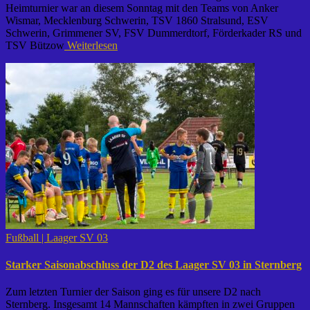
Heimturnier war an diesem Sonntag mit den Teams von Anker
Wismar, Mecklenburg Schwerin, TSV 1860 Stralsund, ESV
Schwerin, Grimmener SV, FSV Dummerdtorf, Förderkader RS und
TSV Bützow
Weiterlesen
Fußball | Laager SV 03
Starker Saisonabschluss der D2 des Laager SV 03 in Sternberg
Zum letzten Turnier der Saison ging es für unsere D2 nach
Sternberg. Insgesamt 14 Mannschaften kämpften in zwei Gruppen