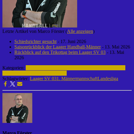
Letzte Artikel von Marco Förster
(
Alle anzeigen
)
Schiedsrichter gesucht
- 17. Juni 2026
Saisonrückblick der Laager Handball-Männer
- 13. Mai 2026
Rückblick auf den Trikottag beim Laager SV 03
- 13. Mai
2026
Kategorien:
Fußball | Laager SV 03
1. Männermannschaft | 2014-
2015
Archiv | Fußball | 2014-2015
Schlagwörter:
Laager SV 03
1. Männermannschaft
Landesliga
Marco Förster