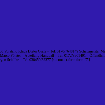
0 Vorstand Klaus Dieter Gräfe – Tel. 0170/7648149 Schatzmeister Ma
 Marco Förster – Abteilung Handball – Tel. 0172/3901491 – Öffentlichk
en Schülke – Tel. 038459/32377 [si-contact-form form='7']