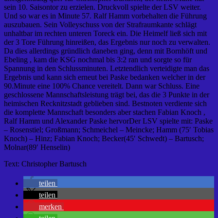
sein 10. Saisontor zu erzielen. Druckvoll spielte der LSV weiter.
Und so war es in Minute 57. Ralf Hamm vorbehalten die Führung
auszubauen. Sein Volleyschuss von der Strafraumkante schlägt
unhaltbar im rechten unteren Toreck ein. Die Heimelf ließ sich mit
der 3 Tore Führung hinreißen, das Ergebnis nur noch zu verwalten.
Da dies allerdings gründlich daneben ging, denn mit Bornhöft und
Ebeling , kam die KSG nochmal bis 3:2 ran und sorgte so für
Spannung in den Schlussminuten. Letztendlich verteidigte man das
Ergebnis und kann sich erneut bei Paske bedanken welcher in der
90.Minute eine 100% Chance vereitelt. Dann war Schluss. Eine
geschlossene Mannschaftsleistung trägt bei, das die 3 Punkte in der
heimischen Recknitzstadt geblieben sind. Bestnoten verdiente sich
die komplette Mannschaft besonders aber stachen Fabian Knoch ,
Ralf Hamm und Alexander Paske hervorDer LSV spielte mit: Paske
– Rosenstiel; Großmann; Schmeichel – Meincke; Hamm (75′ Tobias
Knoch) – Hinz; Fabian Knoch; Becker(45′ Schwedt) – Bartusch;
Molnar(89′ Henselin)
Text: Christopher Bartusch
teilen
teilen
merken