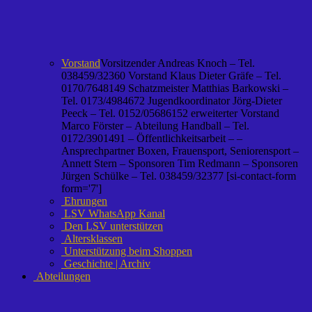
Vorstand
Vorsitzender Andreas Knoch – Tel.
038459/32360 Vorstand Klaus Dieter Gräfe – Tel.
0170/7648149 Schatzmeister Matthias Barkowski –
Tel. 0173/4984672 Jugendkoordinator Jörg-Dieter
Peeck – Tel. 0152/05686152 erweiterter Vorstand
Marco Förster – Abteilung Handball – Tel.
0172/3901491 – Öffentlichkeitsarbeit – –
Ansprechpartner Boxen, Frauensport, Seniorensport –
Annett Stern – Sponsoren Tim Redmann – Sponsoren
Jürgen Schülke – Tel. 038459/32377 [si-contact-form
form='7']
Ehrungen
LSV WhatsApp Kanal
Den LSV unterstützen
Altersklassen
Unterstützung beim Shoppen
Geschichte | Archiv
Abteilungen