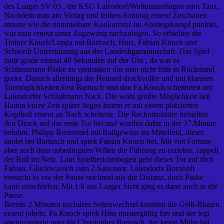
des Laager SV 03 , die KSG Lalendorf/Wattmannshagen zum Tanz.
Nachdem man am Vortag und frühen Sonntag erneut Zuschauen
musste wie die unmittelbare Konkurrenz im Abstiegskampf punktet,
war man erneut unter Zugzwang nachzulegen. So erhielten die
Trainer Knoch/Luppa mit Bartusch, Hinz, Fabian Knoch und
Schwedt Unterstützung aus der Landesligamannschaft. Das Spiel
hatte grade einmal 40 Sekunden auf der Uhr , da war es
Schlussmann Paske zu verdanken das man nicht früh in Rückstand
geriet. Danach allerdings die Heimelf druckvoller und mit klareren
Tormöglichkeiten.Erst Bartusch und dan Fa.Knoch scheiterten am
Lalendorfer Schlußmann Nack. Die wohl größte Möglichkeit ließ
Hamm kurze Zeit später liegen indem er mit einem platzierten
Kopfball erneut an Nack scheiterte. Die Recknitzstäder behielten
den Druck auf das erste Tor bei und wurden dafür in der 37.Minute
belohnt. Philipp Rosenstiel mit Ballgewinn im Mittelfeld, dieser
landet bei Bartusch und spielt Fabian Knoch frei. Mit viel Fortune
aber auch dem unbedingtem Willen die Führung zu erzielen, zappelt
der Ball im Netz. Laut Spielberichtsbogen geht dieses Tor auf dich
Fabian. Glückwunsch zum 2.Saisontor. Lalendorfs Bornhöft
versucht es vor der Pause nochmal aus der Distanz, doch Paske
kann entschärfen. Mit 1:0 aus Laager Sicht ging es dann auch in die
Pause.
Bereits 2 Minuten nachdem Seitenwechsel konnten die Gelb-Blauen
erneut jubeln. Fa.Knoch spielt Hinz mustergültig frei und der legt
uneigennützig quer für Christopher Bartusch, der keine Mühe hat