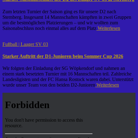
Zum letzten Turnier der Saison ging es für unsere D2 nach
Sternberg. Insgesamt 14 Mannschaften kämpften in zwei Gruppen
um die bestmöglichen Platzierungen – und wir wollten zum
Saisonabschluss noch einmal alles auf dem Platz
Weiterlesen
Fußball | Laager SV 03
Starker Auftritt der D1-Junioren beim Sommer Cup 2026
Wir folgten der Einladung der SG Wöpkendorf und nahmen an
einem stark besetzten Turnier mit 16 Mannschaften teil. Zahlreiche
Landesligisten und der FC Hansa Rostock waren dabei. Unterstützt
wurde unser Team von den beiden D2-Junioren
Weiterlesen