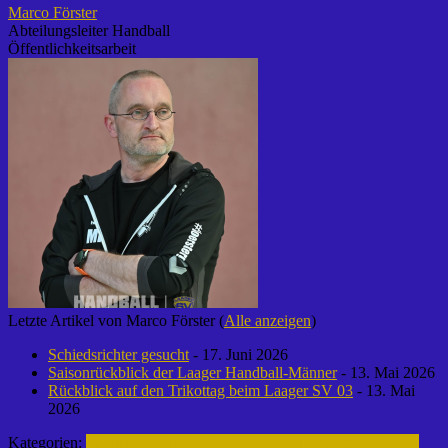
Marco Förster
Abteilungsleiter Handball
Öffentlichkeitsarbeit
Letzte Artikel von Marco Förster
(
Alle anzeigen
)
Schiedsrichter gesucht
- 17. Juni 2026
Saisonrückblick der Laager Handball-Männer
- 13. Mai 2026
Rückblick auf den Trikottag beim Laager SV 03
- 13. Mai
2026
Kategorien:
Fußball | Laager SV 03
2. Männermannschaft | 2013-