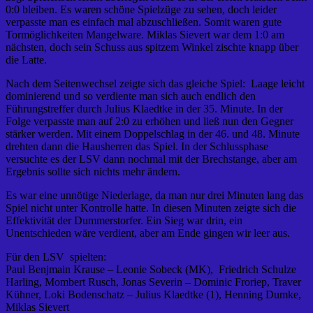
0:0 bleiben. Es waren schöne Spielzüge zu sehen, doch leider
verpasste man es einfach mal abzuschließen. Somit waren gute
Tormöglichkeiten Mangelware. Miklas Sievert war dem 1:0 am
nächsten, doch sein Schuss aus spitzem Winkel zischte knapp über
die Latte.
Nach dem Seitenwechsel zeigte sich das gleiche Spiel: Laage leicht
dominierend und so verdiente man sich auch endlich den
Führungstreffer durch Julius Klaedtke in der 35. Minute. In der
Folge verpasste man auf 2:0 zu erhöhen und ließ nun den Gegner
stärker werden. Mit einem Doppelschlag in der 46. und 48. Minute
drehten dann die Hausherren das Spiel. In der Schlussphase
versuchte es der LSV dann nochmal mit der Brechstange, aber am
Ergebnis sollte sich nichts mehr ändern.
Es war eine unnötige Niederlage, da man nur drei Minuten lang das
Spiel nicht unter Kontrolle hatte. In diesen Minuten zeigte sich die
Effektivität der Dummerstorfer. Ein Sieg war drin, ein
Unentschieden wäre verdient, aber am Ende gingen wir leer aus.
Für den LSV spielten:
Paul Benjmain Krause – Leonie Sobeck (MK), Friedrich Schulze
Harling, Mombert Rusch, Jonas Severin – Dominic Froriep, Traver
Kühner, Loki Bodenschatz – Julius Klaedtke (1), Henning Dumke,
Miklas Sievert