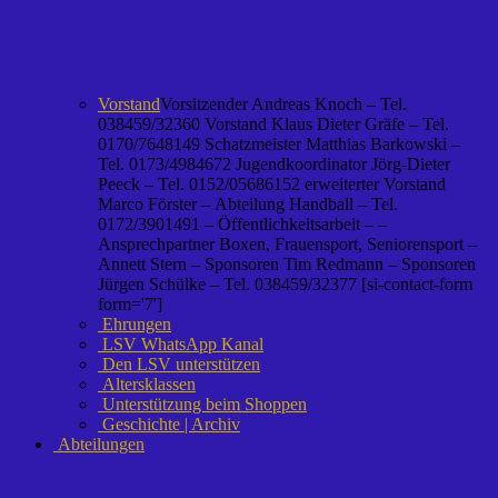
Vorstand
Vorsitzender Andreas Knoch – Tel.
038459/32360 Vorstand Klaus Dieter Gräfe – Tel.
0170/7648149 Schatzmeister Matthias Barkowski –
Tel. 0173/4984672 Jugendkoordinator Jörg-Dieter
Peeck – Tel. 0152/05686152 erweiterter Vorstand
Marco Förster – Abteilung Handball – Tel.
0172/3901491 – Öffentlichkeitsarbeit – –
Ansprechpartner Boxen, Frauensport, Seniorensport –
Annett Stern – Sponsoren Tim Redmann – Sponsoren
Jürgen Schülke – Tel. 038459/32377 [si-contact-form
form='7']
Ehrungen
LSV WhatsApp Kanal
Den LSV unterstützen
Altersklassen
Unterstützung beim Shoppen
Geschichte | Archiv
Abteilungen