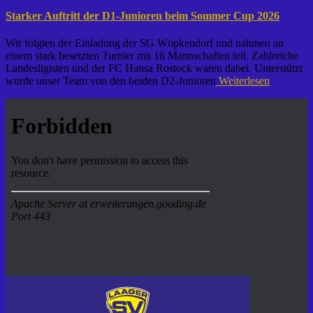
Starker Auftritt der D1-Junioren beim Sommer Cup 2026
Wir folgten der Einladung der SG Wöpkendorf und nahmen an
einem stark besetzten Turnier mit 16 Mannschaften teil. Zahlreiche
Landesligisten und der FC Hansa Rostock waren dabei. Unterstützt
wurde unser Team von den beiden D2-Junioren
Weiterlesen