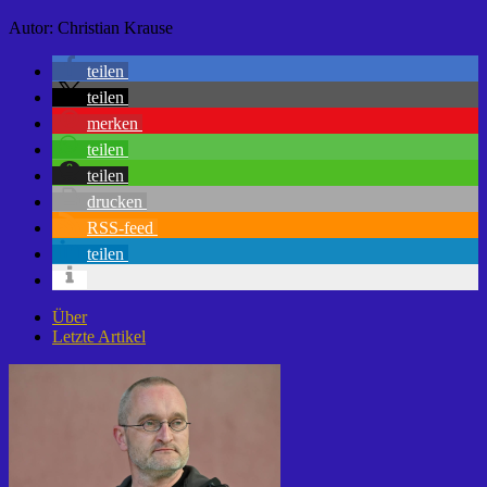
Autor: Christian Krause
teilen
teilen
merken
teilen
teilen
drucken
RSS-feed
teilen
Über
Letzte Artikel