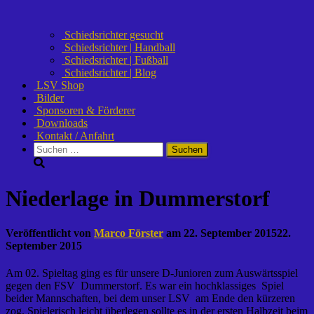
Schiedsrichter gesucht
Schiedsrichter | Handball
Schiedsrichter | Fußball
Schiedsrichter | Blog
LSV Shop
Bilder
Sponsoren & Förderer
Downloads
Kontakt / Anfahrt
Suchen
nach:
Niederlage in Dummerstorf
Veröffentlicht von
Marco Förster
am
22. September 2015
22.
September 2015
Am 02. Spieltag ging es für unsere D-Junioren zum Auswärtsspiel
gegen den FSV Dummerstorf. Es war ein hochklassiges Spiel
beider Mannschaften, bei dem unser LSV am Ende den kürzeren
zog. Spielerisch leicht überlegen sollte es in der ersten Halbzeit beim