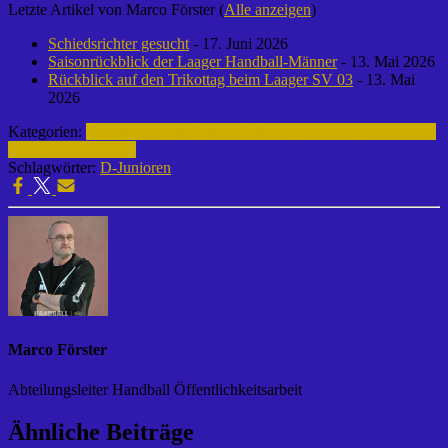
Letzte Artikel von Marco Förster
(
Alle anzeigen
)
Schiedsrichter gesucht
- 17. Juni 2026
Saisonrückblick der Laager Handball-Männer
- 13. Mai 2026
Rückblick auf den Trikottag beim Laager SV 03
- 13. Mai
2026
Kategorien:
D-Junioren | 2015-2016
Fußball | Laager SV 03
Archiv |
Fußball | 2015-2016
Schlagwörter:
D-Junioren
Marco Förster
Abteilungsleiter Handball Öffentlichkeitsarbeit
Ähnliche Beiträge