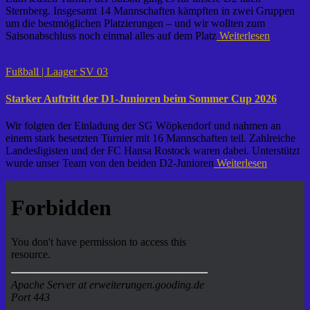
Sternberg. Insgesamt 14 Mannschaften kämpften in zwei Gruppen
um die bestmöglichen Platzierungen – und wir wollten zum
Saisonabschluss noch einmal alles auf dem Platz
Weiterlesen
Fußball | Laager SV 03
Starker Auftritt der D1-Junioren beim Sommer Cup 2026
Wir folgten der Einladung der SG Wöpkendorf und nahmen an
einem stark besetzten Turnier mit 16 Mannschaften teil. Zahlreiche
Landesligisten und der FC Hansa Rostock waren dabei. Unterstützt
wurde unser Team von den beiden D2-Junioren
Weiterlesen