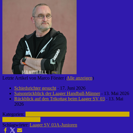
Letzte Artikel von Marco Förster
(
Alle anzeigen
)
Schiedsrichter gesucht
- 17. Juni 2026
Saisonrückblick der Laager Handball-Männer
- 13. Mai 2026
Rückblick auf den Trikottag beim Laager SV 03
- 13. Mai
2026
Kategorien:
Fußball | Laager SV 03
A-Junioren | 2014-2015
Archiv |
Fußball | 2014-2015
Schlagwörter:
Laager SV 03
A-Junioren