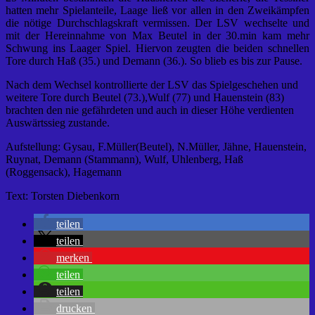
hatten mehr Spielanteile, Laage ließ vor allen in den Zweikämpfen
die nötige Durchschlagskraft vermissen. Der LSV wechselte und
mit der Hereinnahme von Max Beutel in der 30.min kam mehr
Schwung ins Laager Spiel. Hiervon zeugten die beiden schnellen
Tore durch Haß (35.) und Demann (36.). So blieb es bis zur Pause.
Nach dem Wechsel kontrollierte der LSV das Spielgeschehen und
weitere Tore durch Beutel (73.),Wulf (77) und Hauenstein (83)
brachten den nie gefährdeten und auch in dieser Höhe verdienten
Auswärtssieg zustande.
Aufstellung: Gysau, F.Müller(Beutel), N.Müller, Jähne, Hauenstein,
Ruynat, Demann (Stammann), Wulf, Uhlenberg, Haß
(Roggensack), Hagemann
Text: Torsten Diebenkorn
teilen
teilen
merken
teilen
teilen
drucken