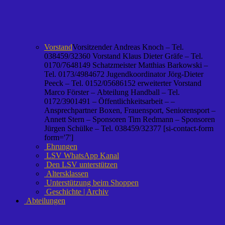
Vorstand
Vorsitzender Andreas Knoch – Tel.
038459/32360 Vorstand Klaus Dieter Gräfe – Tel.
0170/7648149 Schatzmeister Matthias Barkowski –
Tel. 0173/4984672 Jugendkoordinator Jörg-Dieter
Peeck – Tel. 0152/05686152 erweiterter Vorstand
Marco Förster – Abteilung Handball – Tel.
0172/3901491 – Öffentlichkeitsarbeit – –
Ansprechpartner Boxen, Frauensport, Seniorensport –
Annett Stern – Sponsoren Tim Redmann – Sponsoren
Jürgen Schülke – Tel. 038459/32377 [si-contact-form
form='7']
Ehrungen
LSV WhatsApp Kanal
Den LSV unterstützen
Altersklassen
Unterstützung beim Shoppen
Geschichte | Archiv
Abteilungen