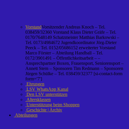
Vorstand
Vorsitzender Andreas Knoch – Tel.
038459/32360 Vorstand Klaus Dieter Gräfe – Tel.
0170/7648149 Schatzmeister Matthias Barkowski –
Tel. 0173/4984672 Jugendkoordinator Jörg-Dieter
Peeck – Tel. 0152/05686152 erweiterter Vorstand
Marco Förster – Abteilung Handball – Tel.
0172/3901491 – Öffentlichkeitsarbeit – –
Ansprechpartner Boxen, Frauensport, Seniorensport –
Annett Stern – Sponsoren Tim Redmann – Sponsoren
Jürgen Schülke – Tel. 038459/32377 [si-contact-form
form='7']
Ehrungen
LSV WhatsApp Kanal
Den LSV unterstützen
Altersklassen
Unterstützung beim Shoppen
Geschichte | Archiv
Abteilungen