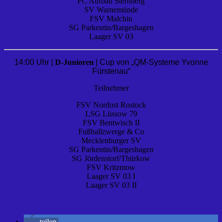
FC Aufbau Sternberg
SV Warnemünde
FSV Malchin
SG Parkentin/Bargeshagen
Laager SV 03
14:00 Uhr |
D-Junioren
| Cup von „QM-Systeme Yvonne
Fürstenau“
Teilnehmer
FSV Nordost Rostock
LSG Lüssow 79
FSV Bentwisch II
Fußballzwerge & Co
Mecklenburger SV
SG Parkentin/Bargeshagen
SG Jördenstorf/Thürkow
FSV Kritzmow
Laager SV 03 I
Laager SV 03 II
teilen