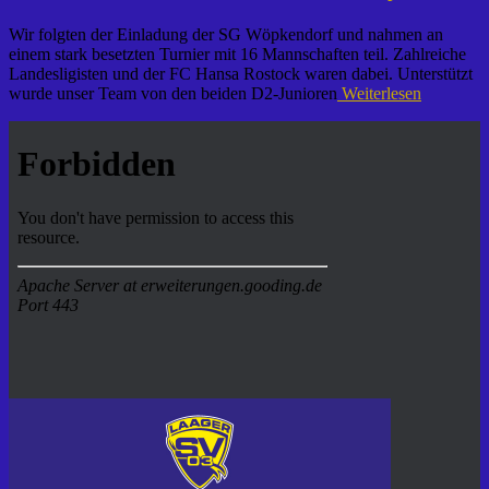
Wir folgten der Einladung der SG Wöpkendorf und nahmen an
einem stark besetzten Turnier mit 16 Mannschaften teil. Zahlreiche
Landesligisten und der FC Hansa Rostock waren dabei. Unterstützt
wurde unser Team von den beiden D2-Junioren
Weiterlesen