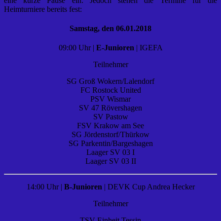
eine kurze Pause ein. Jedoch stehen die Termine für die
Heimturniere bereits fest:
Samstag, den 06.01.2018
09:00 Uhr |
E-Junioren
| IGEFA
Teilnehmer
SG Groß Wokern/Lalendorf
FC Rostock United
PSV Wismar
SV 47 Rövershagen
SV Pastow
FSV Krakow am See
SG Jördenstorf/Thürkow
SG Parkentin/Bargeshagen
Laager SV 03 I
Laager SV 03 II
14:00 Uhr |
B-Junioren
| DEVK Cup Andrea Hecker
Teilnehmer
TSV Einheit Tessin