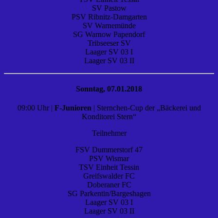
SV Pastow
PSV Ribnitz-Damgarten
SV Warnemünde
SG Warnow Papendorf
Tribseeser SV
Laager SV 03 I
Laager SV 03 II
Sonntag, 07.01.2018
09:00 Uhr |
F-Junioren
| Sternchen-Cup der „Bäckerei und
Konditorei Stern“
Teilnehmer
FSV Dummerstorf 47
PSV Wismar
TSV Einheit Tessin
Greifswalder FC
Doberaner FC
SG Parkentin/Bargeshagen
Laager SV 03 I
Laager SV 03 II