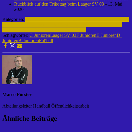
Rückblick auf den Trikottag beim Laager SV 03
- 13. Mai
2026
Kategorien:
E-Junioren | 2017-2018
F-Junioren | 2017-2018
Fußball |
Laager SV 03
G-Junioren | 2017-2018
B-Junioren | 2017-2018
C-
Junioren | 2017-2018
D-Junioren | 2017-2018
Schlagwörter:
C-Junioren
Laager SV 03
F-Junioren
E-Junioren
D-
Junioren
B-Junioren
Fußball
Marco Förster
Abteilungsleiter Handball Öffentlichkeitsarbeit
Ähnliche Beiträge