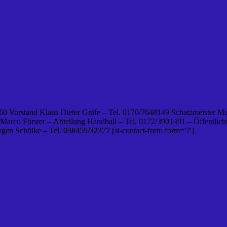
0 Vorstand Klaus Dieter Gräfe – Tel. 0170/7648149 Schatzmeister Ma
 Marco Förster – Abteilung Handball – Tel. 0172/3901491 – Öffentlichk
en Schülke – Tel. 038459/32377 [si-contact-form form='7']