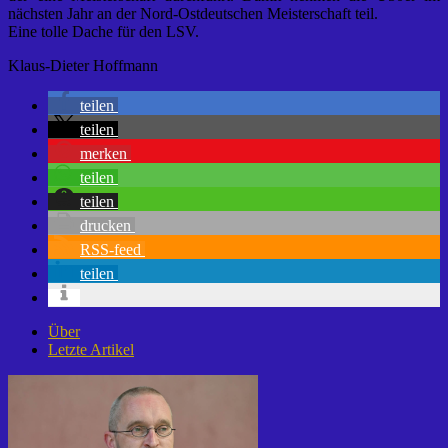
nächsten Jahr an der Nord-Ostdeutschen Meisterschaft teil.
Eine tolle Dache für den LSV.
Klaus-Dieter Hoffmann
teilen
teilen
merken
teilen
teilen
drucken
RSS-feed
teilen
Über
Letzte Artikel