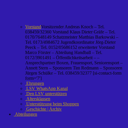
Vorstand
Vorsitzender Andreas Knoch – Tel.
038459/32360 Vorstand Klaus Dieter Gräfe – Tel.
0170/7648149 Schatzmeister Matthias Barkowski –
Tel. 0173/4984672 Jugendkoordinator Jörg-Dieter
Peeck – Tel. 0152/05686152 erweiterter Vorstand
Marco Förster – Abteilung Handball – Tel.
0172/3901491 – Öffentlichkeitsarbeit – –
Ansprechpartner Boxen, Frauensport, Seniorensport –
Annett Stern – Sponsoren Tim Redmann – Sponsoren
Jürgen Schülke – Tel. 038459/32377 [si-contact-form
form='7']
Ehrungen
LSV WhatsApp Kanal
Den LSV unterstützen
Altersklassen
Unterstützung beim Shoppen
Geschichte | Archiv
Abteilungen