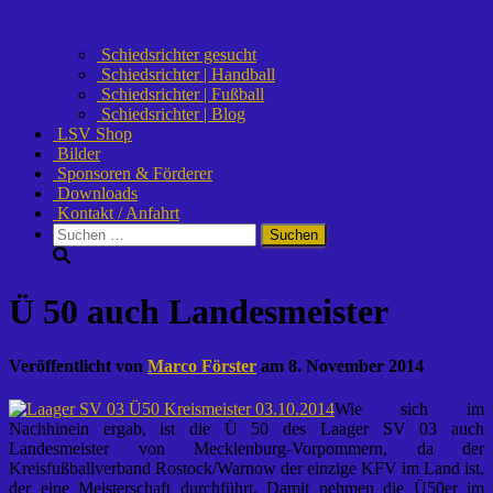
Schiedsrichter gesucht
Schiedsrichter | Handball
Schiedsrichter | Fußball
Schiedsrichter | Blog
LSV Shop
Bilder
Sponsoren & Förderer
Downloads
Kontakt / Anfahrt
Suchen
nach:
Ü 50 auch Landesmeister
Veröffentlicht von
Marco Förster
am
8. November 2014
Wie sich im
Nachhinein ergab, ist die Ü 50 des Laager SV 03 auch
Landesmeister von Mecklenburg-Vorpommern, da der
Kreisfußballverband Rostock/Warnow der einzige KFV im Land ist,
der eine Meisterschaft durchführt. Damit nehmen die Ü50er im