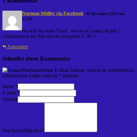
1 Kommentar
Norman Müller via Facebook
· 8. November 2014 um
21:59
Ihr seid das beste Team , was es in Laage jeh gab !
Glückwunsch für Tali und die komplette Ü 50 !!
Antworten
Schreibe einen Kommentar
Deine E-Mail-Adresse wird nicht veröffentlicht.
Erforderliche Felder sind mit
*
markiert
Name
*
E-Mail
*
Website
Was beschäftigt dich?