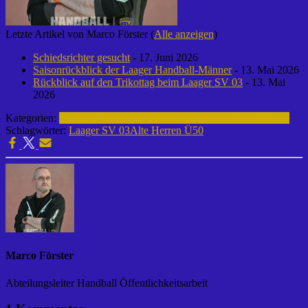
Letzte Artikel von Marco Förster
(
Alle anzeigen
)
Schiedsrichter gesucht
- 17. Juni 2026
Saisonrückblick der Laager Handball-Männer
- 13. Mai 2026
Rückblick auf den Trikottag beim Laager SV 03
- 13. Mai
2026
Kategorien:
Fußball | Laager SV 03
Alte Herren Ü50 | 2015-2016
Schlagwörter:
Laager SV 03
Alte Herren Ü50
Marco Förster
Abteilungsleiter Handball Öffentlichkeitsarbeit