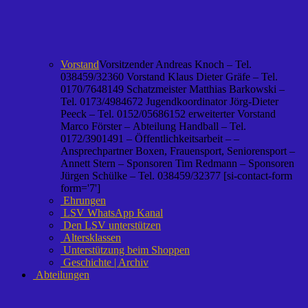
Vorstand
Vorsitzender Andreas Knoch – Tel.
038459/32360 Vorstand Klaus Dieter Gräfe – Tel.
0170/7648149 Schatzmeister Matthias Barkowski –
Tel. 0173/4984672 Jugendkoordinator Jörg-Dieter
Peeck – Tel. 0152/05686152 erweiterter Vorstand
Marco Förster – Abteilung Handball – Tel.
0172/3901491 – Öffentlichkeitsarbeit – –
Ansprechpartner Boxen, Frauensport, Seniorensport –
Annett Stern – Sponsoren Tim Redmann – Sponsoren
Jürgen Schülke – Tel. 038459/32377 [si-contact-form
form='7']
Ehrungen
LSV WhatsApp Kanal
Den LSV unterstützen
Altersklassen
Unterstützung beim Shoppen
Geschichte | Archiv
Abteilungen