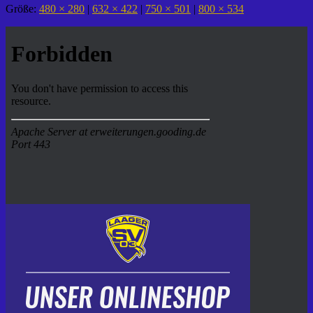
Größe:
480 × 280
|
632 × 422
|
750 × 501
|
800 × 534