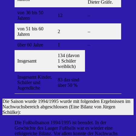
Dieter Gräfe.
von 36 bis 50
12
–
Jahren
von 51 bis 60
2
–
Jahren
über 60 Jahre
1
–
134 (davon
Insgesamt
1 Schüler
weiblich)
Insgesamt Kinder,
83 das sind
Schüler und
über 50 %
Jugendliche
Die Saison wurde 1994/1995 wurde mit folgenden Ergebnissen im
Nachwuchsbereich abgeschlossen (Eine Bilanz von Jürgen
Schülke):
Die Fußballsaison 1994/1995 ist beendet. In der
Geschichte des Laager Fußballs war es wieder eine
erfolgreiche Bilanz. Vor allem konnte der Nachwuchs