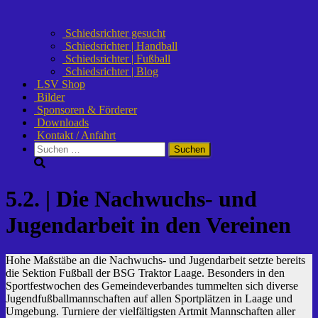
Schiedsrichter gesucht
Schiedsrichter | Handball
Schiedsrichter | Fußball
Schiedsrichter | Blog
LSV Shop
Bilder
Sponsoren & Förderer
Downloads
Kontakt / Anfahrt
Suchen
nach:
5.2. | Die Nachwuchs- und
Jugendarbeit in den Vereinen
Hohe Maßstäbe an die Nachwuchs- und Jugendarbeit setzte bereits
die Sektion Fußball der BSG Traktor Laage. Besonders in den
Sportfestwochen des Gemeindeverbandes tummelten sich diverse
Jugendfußballmannschaften auf allen Sportplätzen in Laage und
Umgebung. Turniere der vielfältigsten Artmit Mannschaften aller