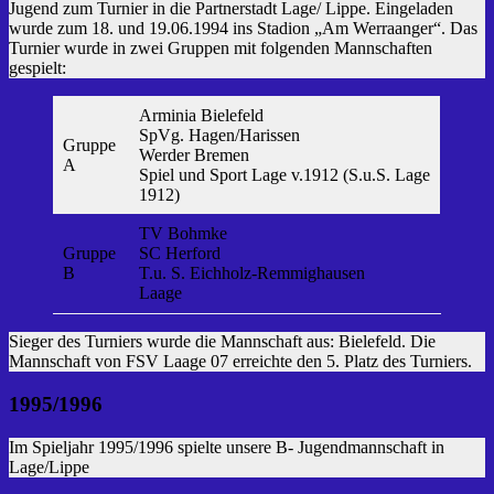
Jugend zum Turnier in die Partnerstadt Lage/ Lippe. Eingeladen
wurde zum 18. und 19.06.1994 ins Stadion „Am Werraanger“. Das
Turnier wurde in zwei Gruppen mit folgenden Mannschaften
gespielt:
Arminia Bielefeld
SpVg. Hagen/Harissen
Gruppe
Werder Bremen
A
Spiel und Sport Lage v.1912 (S.u.S. Lage
1912)
TV Bohmke
Gruppe
SC Herford
B
T.u. S. Eichholz-Remmighausen
Laage
Sieger des Turniers wurde die Mannschaft aus: Bielefeld. Die
Mannschaft von FSV Laage 07 erreichte den 5. Platz des Turniers.
1995/1996
Im Spieljahr 1995/1996 spielte unsere B- Jugendmannschaft in
Lage/Lippe