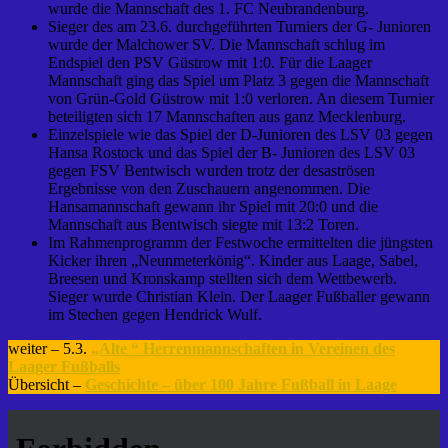
wurde die Mannschaft des 1. FC Neubrandenburg.
Sieger des am 23.6. durchgeführten Turniers der G- Junioren
wurde der Malchower SV. Die Mannschaft schlug im
Endspiel den PSV Güstrow mit 1:0. Für die Laager
Mannschaft ging das Spiel um Platz 3 gegen die Mannschaft
von Grün-Gold Güstrow mit 1:0 verloren. An diesem Turnier
beteiligten sich 17 Mannschaften aus ganz Mecklenburg.
Einzelspiele wie das Spiel der D-Junioren des LSV 03 gegen
Hansa Rostock und das Spiel der B- Junioren des LSV 03
gegen FSV Bentwisch wurden trotz der desaströsen
Ergebnisse von den Zuschauern angenommen. Die
Hansamannschaft gewann ihr Spiel mit 20:0 und die
Mannschaft aus Bentwisch siegte mit 13:2 Toren.
Im Rahmenprogramm der Festwoche ermittelten die jüngsten
Kicker ihren „Neunmeterkönig“. Kinder aus Laage, Sabel,
Breesen und Kronskamp stellten sich dem Wettbewerb.
Sieger wurde Christian Klein. Der Laager Fußballer gewann
im Stechen gegen Hendrick Wulf.
weiter – 5.3.
„Alte “ Herrenmannschaften in Vereinen des
Laager Fußballs
Übersicht –
Geschichte – über 100 Jahre Fußball in Laage