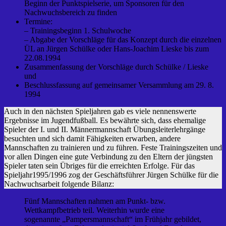
Beginn der Punktspielserie, um Sponsoren für den
Nachwuchsbereich zu finden
Termine:
– Trainingsbeginn 1. Schulwoche
– Abgabe der Vorschläge für das Konzept durch die einzelnen
ÜL an Jürgen Schülke oder Hans-Joachim Lieske bis zum
22.08.1994
Zusammenfassung der Vorschläge durch Schülke / Lieske
und
Beschlussfassung auf gemeinsamer Versammlung am 29. 8.
1994
Auch in den nächsten Spieljahren gab es viele nennenswerte
Ergebnisse im Jugendfußball. Es bewährte sich, dass ehemalige
Spieler der I. und II. Männermannschaft Übungsleiterlehrgänge
besuchten und sich damit Fähigkeiten erwarben, andere
Mannschaften zu trainieren und zu führen. Feste Trainingszeiten und
vor allen Dingen eine gute Verbindung zu den Eltern der jüngsten
Spieler taten sein Übriges für die erreichten Erfolge. Für das
Spieljahr1995/1996 zog der Geschäftsführer Jürgen Schülke für die
Nachwuchsarbeit folgende Bilanz:
Fünf Mannschaften nahmen am Punkt- bzw.
Wettkampfbetrieb teil. Weiterhin wurde eine
sogenannte „Pampersmannschaft“ im Frühjahr gebildet,