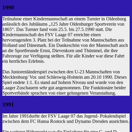
1990
Teilnahme einer Kindermannschaft an einem Turnier in Oldenburg
anlässlich des Jubiläums „125 Jahre Oldenburger Sportverein von
1865“. Das Turnier fand vom 25.5. bis 27.5.1990 statt. Die
Kindermannschaft des FSV Laage 07 erreichte einen
hervorragenden 3. Platz bei der Teilnahme von Mannschaften aus
Holland und Dänemark. Ein Dankeschön von der Mannschaft auch
an die Sportfreunde Ernst, Dievenkorn und Thümmel, die ihre
Fahrzeuge zur Verfügung stellten. Für alle Kinder war diese Fahrt
ein herrliches Erlebnis.
Das Juniorenländerspiel zwischen den U-23 Mannschaften von
Mecklenburg/ Vor. und Schleswig-Holstein am 20.10 1990. Dieses
Spiel endete 1:1. Es stand auf hohem Niveau und wurde von den
Laager Zuschauern sehr gut angenommen. Die Funktionäre beider
Sportverbände sprachen von einer gelungenen Veranstaltung.
1991
Im Jahre 1991durfte der FSV Laage 07 das Jugend- Pokalendspiel
zwischen dem FC Hansa Rostock und Dynamo Dresden ausrichten.
Ein weiterer Höhepunkt war die Einladung für eine C- und D-