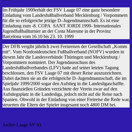
Im Frühjahr 1999erhält der FSV Laage 07 eine ganz besondere
Einladung vom Landesfußballverband Mecklenburg / Vorpommern
für die so erfolgreiche jetzige D–Jugendmannschaft. Es ist eine
Einladung zum -8. COPA SANT JORDI 1999- Internationales
Jugendfußballturnier an der Costa Maresme in der Provinz
Barcelona vom 16.10 bis 23. 10. 1999
Der DFB vergibt jährlich zwei Fernreisen der Gesellschaft „Komm
mit“. Vom Nordostdeutschen Fußballverband (NOFV) wurden in
diesem Jahr die Landesverbände Thüringen und Mecklenburg /
Vorpommern nominiert. Der Jugendausschuss des
Landesfußballverbandes (LFV) hatte auf seiner letzten Tagung
beschlossen, den FSV Laage 07 mit dieser Reise auszuzeichnen.
Dabei dachten sie an die erfolgreiche D–Jugendmannschaft, die im
Spieljahr 1999/2000 sogar den Aufstieg in die Landesligaschaffte.
Aus finanziellen Gründen verzichtete der Verein zwar auf den
Aufstiegsplatz in die Landesliga, jedoch nicht auf die Reise nach
Spanien. Obwohl in der Einladung von einer Freireise die Rede war,
steuerten die Eltern der Spieler insgesamt noch 4800 DM bei.
Archiv Laage SV 03