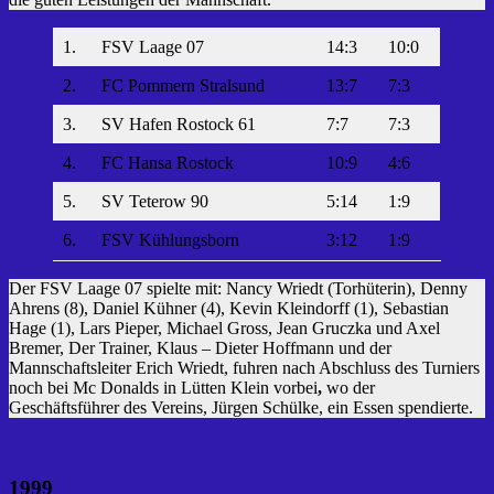
1.
FSV Laage 07
14:3
10:0
2.
FC Pommern Stralsund
13:7
7:3
3.
SV Hafen Rostock 61
7:7
7:3
4.
FC Hansa Rostock
10:9
4:6
5.
SV Teterow 90
5:14
1:9
6.
FSV Kühlungsborn
3:12
1:9
Der FSV Laage 07 spielte mit: Nancy Wriedt (Torhüterin), Denny
Ahrens (8), Daniel Kühner (4), Kevin Kleindorff (1), Sebastian
Hage (1), Lars Pieper, Michael Gross, Jean Gruczka und Axel
Bremer, Der Trainer, Klaus – Dieter Hoffmann und der
Mannschaftsleiter Erich Wriedt, fuhren nach Abschluss des Turniers
noch bei Mc Donalds in Lütten Klein vorbei
,
wo der
Geschäftsführer des Vereins, Jürgen Schülke, ein Essen spendierte.
1999