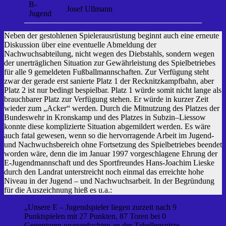
B-
Josef Ullmann
Jugend
Neben der gestohlenen Spielerausrüstung beginnt auch eine erneute
Diskussion über eine eventuelle Abmeldung der
Nachwuchsabteilung, nicht wegen des Diebstahls, sondern wegen
der unerträglichen Situation zur Gewährleistung des Spielbetriebes
für alle 9 gemeldeten Fußballmannschaften. Zur Verfügung steht
zwar der gerade erst sanierte Platz 1 der Recknitzkampfbahn, aber
Platz 2 ist nur bedingt bespielbar. Platz 1 würde somit nicht lange als
brauchbarer Platz zur Verfügung stehen. Er würde in kurzer Zeit
wieder zum „Acker“ werden. Durch die Mitnutzung des Platzes der
Bundeswehr in Kronskamp und des Platzes in Subzin–Liessow
konnte diese komplizierte Situation abgemildert werden. Es wäre
auch fatal gewesen, wenn so die hervorragende Arbeit im Jugend-
und Nachwuchsbereich ohne Fortsetzung des Spielbetriebes beendet
worden wäre, denn die im Januar 1997 vorgeschlagene Ehrung der
E-Jugendmannschaft und des Sportfreundes Hans-Joachim Lieske
durch den Landrat unterstreicht noch einmal das erreichte hohe
Niveau in der Jugend – und Nachwuchsarbeit. In der Begründung
für die Auszeichnung hieß es u.a.:
„Unsere E – Jugendspieler liegen zurzeit nach 9
Punktspielen mit 27 Punkten, 87 Toren bei 0
Gegentoren unangefochten an der Tabellenspitze.