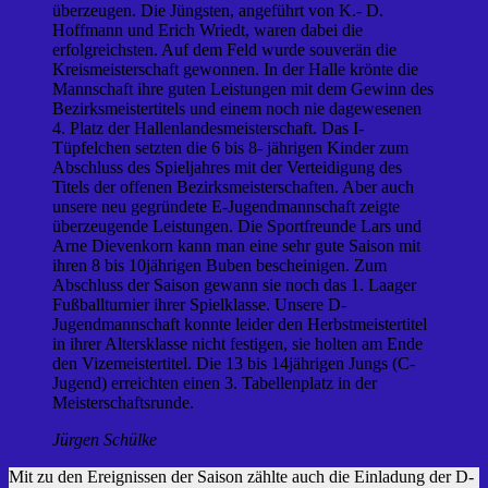
überzeugen. Die Jüngsten, angeführt von K.- D.
Hoffmann und Erich Wriedt, waren dabei die
erfolgreichsten. Auf dem Feld wurde souverän die
Kreismeisterschaft gewonnen. In der Halle krönte die
Mannschaft ihre guten Leistungen mit dem Gewinn des
Bezirksmeistertitels und einem noch nie dagewesenen
4. Platz der Hallenlandesmeisterschaft. Das I-
Tüpfelchen setzten die 6 bis 8- jährigen Kinder zum
Abschluss des Spieljahres mit der Verteidigung des
Titels der offenen Bezirksmeisterschaften. Aber auch
unsere neu gegründete E-Jugendmannschaft zeigte
überzeugende Leistungen. Die Sportfreunde Lars und
Arne Dievenkorn kann man eine sehr gute Saison mit
ihren 8 bis 10jährigen Buben bescheinigen. Zum
Abschluss der Saison gewann sie noch das 1. Laager
Fußballturnier ihrer Spielklasse. Unsere D-
Jugendmannschaft konnte leider den Herbstmeistertitel
in ihrer Altersklasse nicht festigen, sie holten am Ende
den Vizemeistertitel. Die 13 bis 14jährigen Jungs (C-
Jugend) erreichten einen 3. Tabellenplatz in der
Meisterschaftsrunde.
Jürgen Schülke
Mit zu den Ereignissen der Saison zählte auch die Einladung der D-