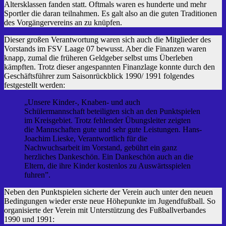
Altersklassen fanden statt. Oftmals waren es hunderte und mehr
Sportler die daran teilnahmen. Es galt also an die guten Traditionen
des Vorgängervereins an zu knüpfen.
Dieser großen Verantwortung waren sich auch die Mitglieder des
Vorstands im FSV Laage 07 bewusst. Aber die Finanzen waren
knapp, zumal die früheren Geldgeber selbst ums Überleben
kämpften. Trotz dieser angespannten Finanzlage konnte durch den
Geschäftsführer zum Saisonrückblick 1990/ 1991 folgendes
festgestellt werden:
„Unsere Kinder-, Knaben- und auch
Schülermannschaft beteiligten sich an den Punktspielen
im Kreisgebiet. Trotz fehlender Übungsleiter zeigten
die Mannschaften gute und sehr gute Leistungen. Hans-
Joachim Lieske, Verantwortlich für die
Nachwuchsarbeit im Vorstand, gebührt ein ganz
herzliches Dankeschön. Ein Dankeschön auch an die
Eltern, die ihre Kinder kostenlos zu Auswärtsspielen
fuhren”.
Neben den Punktspielen sicherte der Verein auch unter den neuen
Bedingungen wieder erste neue Höhepunkte im Jugendfußball. So
organisierte der Verein mit Unterstützung des Fußballverbandes
1990 und 1991: