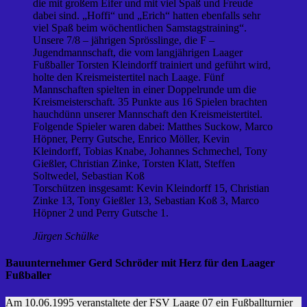
die mit großem Eifer und mit viel Spaß und Freude
dabei sind. „Hoffi“ und „Erich“ hatten ebenfalls sehr
viel Spaß beim wöchentlichen Samstagstraining“.
Unsere 7/8 – jährigen Sprösslinge, die F –
Jugendmannschaft, die vom langjährigen Laager
Fußballer Torsten Kleindorff trainiert und geführt wird,
holte den Kreismeistertitel nach Laage. Fünf
Mannschaften spielten in einer Doppelrunde um die
Kreismeisterschaft. 35 Punkte aus 16 Spielen brachten
hauchdünn unserer Mannschaft den Kreismeistertitel.
Folgende Spieler waren dabei: Matthes Suckow, Marco
Höpner, Perry Gutsche, Enrico Möller, Kevin
Kleindorff, Tobias Knabe, Johannes Schmechel, Tony
Gießler, Christian Zinke, Torsten Klatt, Steffen
Soltwedel, Sebastian Koß
Torschützen insgesamt: Kevin Kleindorff 15, Christian
Zinke 13, Tony Gießler 13, Sebastian Koß 3, Marco
Höpner 2 und Perry Gutsche 1.
Jürgen Schülke
Bauunternehmer Gerd Schröder mit Herz für den Laager
Fußballer
Am 10.06.1995 veranstaltete der FSV Laage 07 ein Fußballturnier