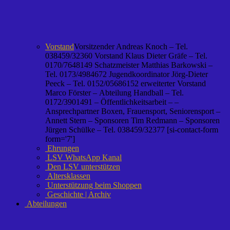
Vorstand
Vorsitzender Andreas Knoch – Tel.
038459/32360 Vorstand Klaus Dieter Gräfe – Tel.
0170/7648149 Schatzmeister Matthias Barkowski –
Tel. 0173/4984672 Jugendkoordinator Jörg-Dieter
Peeck – Tel. 0152/05686152 erweiterter Vorstand
Marco Förster – Abteilung Handball – Tel.
0172/3901491 – Öffentlichkeitsarbeit – –
Ansprechpartner Boxen, Frauensport, Seniorensport –
Annett Stern – Sponsoren Tim Redmann – Sponsoren
Jürgen Schülke – Tel. 038459/32377 [si-contact-form
form='7']
Ehrungen
LSV WhatsApp Kanal
Den LSV unterstützen
Altersklassen
Unterstützung beim Shoppen
Geschichte | Archiv
Abteilungen