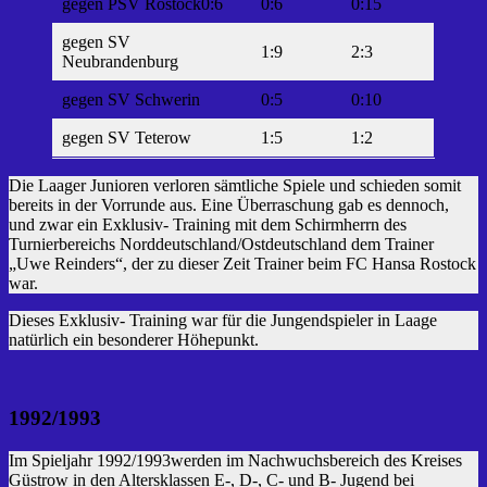
gegen PSV Rostock0:6
0:6
0:15
gegen SV
1:9
2:3
Neubrandenburg
gegen SV Schwerin
0:5
0:10
gegen SV Teterow
1:5
1:2
Die Laager Junioren verloren sämtliche Spiele und schieden somit
bereits in der Vorrunde aus. Eine Überraschung gab es dennoch,
und zwar ein Exklusiv- Training mit dem Schirmherrn des
Turnierbereichs Norddeutschland/Ostdeutschland dem Trainer
„Uwe Reinders“, der zu dieser Zeit Trainer beim FC Hansa Rostock
war.
Dieses Exklusiv- Training war für die Jungendspieler in Laage
natürlich ein besonderer Höhepunkt.
1992/1993
Im Spieljahr 1992/1993werden im Nachwuchsbereich des Kreises
Güstrow in den Altersklassen E-, D-, C- und B- Jugend bei