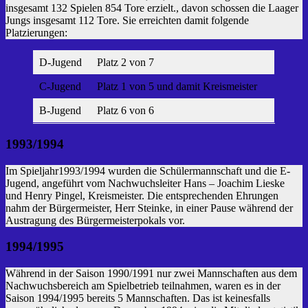
insgesamt 132 Spielen 854 Tore erzielt., davon schossen die Laager
Jungs insgesamt 112 Tore. Sie erreichten damit folgende
Platzierungen:
D-Jugend
Platz 2 von 7
C-Jugend
Platz 1 von 5 und damit Kreismeister
B-Jugend
Platz 6 von 6
1993/1994
Im Spieljahr1993/1994 wurden die Schülermannschaft und die E-
Jugend, angeführt vom Nachwuchsleiter Hans – Joachim Lieske
und Henry Pingel, Kreismeister. Die entsprechenden Ehrungen
nahm der Bürgermeister, Herr Steinke, in einer Pause während der
Austragung des Bürgermeisterpokals vor.
1994/1995
Während in der Saison 1990/1991 nur zwei Mannschaften aus dem
Nachwuchsbereich am Spielbetrieb teilnahmen, waren es in der
Saison 1994/1995 bereits 5 Mannschaften. Das ist keinesfalls