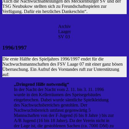
Auch die Nachwuchsabteilungen des Mecklenburger SV und der
TSG Neubukow stellten sich zu Freundschaftsspielen zur
Verfügung. Dafür ein herzliches Dankeschön“.
Archiv
Laager
SV 03
1996/1997
Die erste Hälfte des Spieljahres 1996/1997 endet für die
Nachwuchsmannschaften des FSV Laage 07 mit einer ganz bösen
Überraschung. Ein Aufruf des Vorstandes ruft zur Unterstützung
auf:
„Dringend Hilfe notwendig“
In der Nacht der Nacht vom 2. 11. bis 3. 11. 1996
wurde in den Kellerräumen des Speisegebäudes
eingebrochen. Dabei wurde sämtliche Spielkleidung
des Nachwuchsbereiches gestohlen. Der
Nachwuchsbereich umfasst gegenwärtig 5
Mannschaften von der F-Jugend (6 bis 8 Jahre ) bis zur
A/B Jugend (16 bis 18 Jahre). Da der Verein nicht in
der Lage ist, die gestohlenen Sachen (ca. 7000 DM) zu