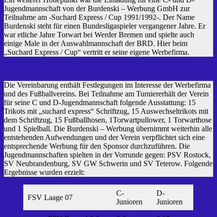
Jugendmannschaft von der Burdenski – Werbung GmbH zur
Teilnahme am -Suchard Express / Cup 1991/1992-. Der Name
Burdenski steht für einen Bundesligaspieler vergangener Jahre. Er
war etliche Jahre Torwart bei Werder Bremen und spielte auch
einige Male in der Auswahlmannschaft der BRD. Hier beim
„Suchard Express / Cup“ vertritt er seine eigene Werbefirma.
Die Vereinbarung enthält Festlegungen im Interesse der Werbefirma
und des Fußballvereins. Bei Teilnahme am Turniererhält der Verein
für seine C und D-Jugendmannschaft folgende Ausstattung: 15
Trikots mit „suchard express“ Schriftzug, 15 Auswechseltrikots mit
dem Schriftzug, 15 Fußballhosen, 1Torwartpullower, 1 Torwarthose
und 1 Spielball. Die Burdenski – Werbung übernimmt weiterhin alle
entstehenden Aufwendungen und der Verein verpflichtet sich eine
entsprechende Werbung für den Sponsor durchzuführen. Die
Jugendmannschaften spielten in der Vorrunde gegen: PSV Rostock,
SV Neubrandenburg, SV GW Schwerin und SV Teterow. Folgende
Ergebnisse wurden erzielt:
C-
D-
FSV Laage 07
Junioren
Junioren