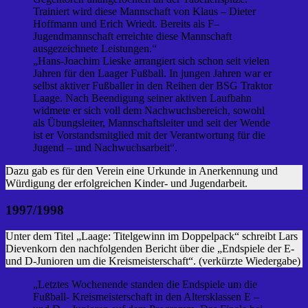
Trainiert wird diese Mannschaft von Klaus – Dieter
Hoffmann und Erich Wriedt. Bereits als F–
Jugendmannschaft erreichte diese Mannschaft
ausgezeichnete Leistungen.“
„Hans-Joachim Lieske arrangiert sich schon seit vielen
Jahren für den Laager Fußball. In jungen Jahren war er
selbst aktiver Fußballer in den Reihen der BSG Traktor
Laage. Nach Beendigung seiner aktiven Laufbahn
widmete er sich voll dem Nachwuchsbereich, sowohl
als Übungsleiter, Mannschaftsleiter und seit der Wende
ist er Vorstandsmitglied mit der Verantwortung für die
Jugend – und Nachwuchsarbeit“.
Dazu gab es für den Verein eine Urkunde in Anerkennung und
Würdigung der erfolgreichen Kinder- und Jugendarbeit.
1997/1998
Unter dem Titel „Laage: Titelgewinn im Doppelpack“ schreibt Lars
Dievenkorn den nachfolgenden Bericht über die „Endspiele der E-
und D-Junioren um die Kreismeisterschaft“. (verkürzte Wiedergabe)
„Letztes Wochenende standen die Endspiele um die
Fußball- Kreismeisterschaft in den Altersklassen E –