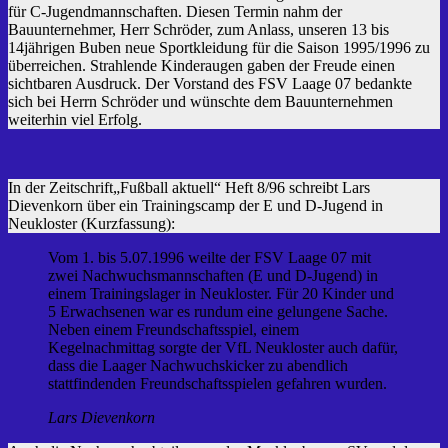
für C-Jugendmannschaften. Diesen Termin nahm der
Bauunternehmer, Herr Schröder, zum Anlass, unseren 13 bis
14jährigen Buben neue Sportkleidung für die Saison 1995/1996 zu
überreichen. Strahlende Kinderaugen gaben der Freude einen
sichtbaren Ausdruck. Der Vorstand des FSV Laage 07 bedankte
sich bei Herrn Schröder und wünschte dem Bauunternehmen
weiterhin viel Erfolg.
In der Zeitschrift„Fußball aktuell“ Heft 8/96 schreibt Lars
Dievenkorn über ein Trainingscamp der E und D-Jugend in
Neukloster (Kurzfassung):
Vom 1. bis 5.07.1996 weilte der FSV Laage 07 mit
zwei Nachwuchsmannschaften (E und D-Jugend) in
einem Trainingslager in Neukloster. Für 20 Kinder und
5 Erwachsenen war es rundum eine gelungene Sache.
Neben einem Freundschaftsspiel, einem
Kegelnachmittag sorgte der VfL Neukloster auch dafür,
dass die Laager Nachwuchskicker zu abendlich
stattfindenden Freundschaftsspielen gefahren wurden.
Lars Dievenkorn