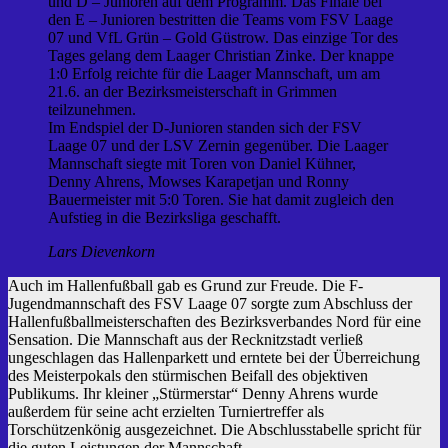
und D – Junioren auf dem Programm. Das Finale bei
den E – Junioren bestritten die Teams vom FSV Laage
07 und VfL Grün – Gold Güstrow. Das einzige Tor des
Tages gelang dem Laager Christian Zinke. Der knappe
1:0 Erfolg reichte für die Laager Mannschaft, um am
21.6. an der Bezirksmeisterschaft in Grimmen
teilzunehmen.
Im Endspiel der D-Junioren standen sich der FSV
Laage 07 und der LSV Zernin gegenüber. Die Laager
Mannschaft siegte mit Toren von Daniel Kühner,
Denny Ahrens, Mowses Karapetjan und Ronny
Bauermeister mit 5:0 Toren. Sie hat damit zugleich den
Aufstieg in die Bezirksliga geschafft.
Lars Dievenkorn
Auch im Hallenfußball gab es Grund zur Freude. Die F-
Jugendmannschaft des FSV Laage 07 sorgte zum Abschluss der
Hallenfußballmeisterschaften des Bezirksverbandes Nord für eine
Sensation. Die Mannschaft aus der Recknitzstadt verließ
ungeschlagen das Hallenparkett und erntete bei der Überreichung
des Meisterpokals den stürmischen Beifall des objektiven
Publikums. Ihr kleiner „Stürmerstar“ Denny Ahrens wurde
außerdem für seine acht erzielten Turniertreffer als
Torschützenkönig ausgezeichnet. Die Abschlusstabelle spricht für
die guten Leistungen der Mannschaft.