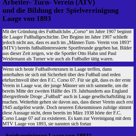
Arbeiter- Turn- Verein (ATV)
und die Bildung der Spielvereinigung
Laage von 1893
Mit der Gründung des Fußballclubs „Corso“ im Jahre 1907 beginnt
die Laager Fußballgeschichte. Der Beginn im Jahre 1907 schließt
jedoch nicht aus, dass es auch im „Männer-Turn- Verein von 1893“
(MTV) bereits fußballinteressierte Sportfreunde gegeben hat. Bilder
aus dieser Zeit zeigen, wie die Sportler Otto Hahn und Paul
Weidemann als Turner wie auch als Fußballer tätig waren.
Wenn sich heute Fußballveteranen in Laage treffen, dann
unterhalten sie sich mit Sicherheit über den Fußball und reden
ehrfurchtsvoll über den F.C. Corso 07. Für sie gilt, dass es der erste
Verein in Laage war, der junge Männer um sich sammelte, um die
bereits Mitte der zweiten Hälfte des 19. Jahrhunderts aus England
übergreifende Droge „Fußball“ auch in Laage gesellschaftsfähig zu
machen. Weiterhin gehen sie davon aus, dass dieser Verein auch erst
1945 aufgelöst wurde. Doch neueren Erkenntnissen zufolge stimmt
diese Aussage nicht, denn bereits im März 1938 hörte der F.C.
Corso Laage 07 auf zu existieren. Es kam zur Vereinigung mit dem
MTV Laage von 1893, sie nannten sich fortan
„Spielvereinigung Laage von 1893“.