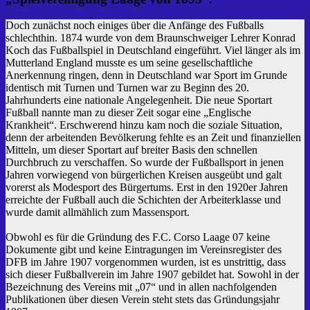
Doch zunächst noch einiges über die Anfänge des Fußballs
schlechthin. 1874 wurde von dem Braunschweiger Lehrer Konrad
Koch das Fußballspiel in Deutschland eingeführt. Viel länger als im
Mutterland England musste es um seine gesellschaftliche
Anerkennung ringen, denn in Deutschland war Sport im Grunde
identisch mit Turnen und Turnen war zu Beginn des 20.
Jahrhunderts eine nationale Angelegenheit. Die neue Sportart
Fußball nannte man zu dieser Zeit sogar eine „Englische
Krankheit“. Erschwerend hinzu kam noch die soziale Situation,
denn der arbeitenden Bevölkerung fehlte es an Zeit und finanziellen
Mitteln, um dieser Sportart auf breiter Basis den schnellen
Durchbruch zu verschaffen. So wurde der Fußballsport in jenen
Jahren vorwiegend von bürgerlichen Kreisen ausgeübt und galt
vorerst als Modesport des Bürgertums. Erst in den 1920er Jahren
erreichte der Fußball auch die Schichten der Arbeiterklasse und
wurde damit allmählich zum Massensport.
Obwohl es für die Gründung des F.C. Corso Laage 07 keine
Dokumente gibt und keine Eintragungen im Vereinsregister des
DFB im Jahre 1907 vorgenommen wurden, ist es unstrittig, dass
sich dieser Fußballverein im Jahre 1907 gebildet hat. Sowohl in der
Bezeichnung des Vereins mit „07“ und in allen nachfolgenden
Publikationen über diesen Verein steht stets das Gründungsjahr