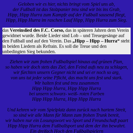
Geloben wir es hier, nichts bringt vom Spiel uns ab,
der Fußball ist das Stolzpanier treu sind wir bis ins Grab,
Hipp, Hipp Hurra zum Kampfe auf der Fußball sausend fliegt,
Hipp, Hipp Hurra im raschen Lauf Hipp, Hipp Hurra zum Sieg
.
das
Vereinslied des F.C. Corso,
das in späteren Jahren dem Verein
gewidmet wurde. Beide Lieder sind Lob – und Treuegesänge auf
den Fußball und auf den Verein. Das
„Hipp – Hipp – Hurra“
steht
in beiden Liedern als Refrain. Es soll die Treue und den
unbedingten Sieg bekunden.
Ziehen wir zum frohen Fußballspiel hinaus auf grünen Plan,
so haben wir doch stets das Ziel, den Feind aufs neu zu schlagen,
wir fürchten unsern Gegner nicht und sei er noch so arg,
von uns tut jeder seine Pflicht, das macht uns fest und stark.
Wir halten fest und treu zusammen
Hipp Hipp Hurra, Hipp Hipp Hurra
bei unsern schwarz- weiß- roten Farben
Hipp Hipp Hurra, Hipp Hipp Hurra
Und kehren wir vom Spielplatz dann zurück nach hartem Streit,
so sind wir alle Mann für Mann zum frohen Trunk bereit,
wir haben nur ein Losungswort wo Sport und Freundschaft paart
Hipp Hipp Hurra
dem Fußballsport und dem der ihn bewahrt.
Ein dreifach Hoch den Fußballspielern