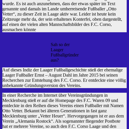
wurde. Es ist auch anzunehmen, dass der etwas später im Text
genannte und damals im Lande umherreisende Fußballer „Otto
Vetter“, zu dieser Zeit in Laage aktiv war. Leider ist heute kein
Zeitzeuge mehr da, der sein erhaltenes Konterfei, oben dargestellt,
auf einen der vielen alten Mannschaftsbilder des F.C. Corso,
ausmachen könnte
Sah so der
Laager
Fußballgründer
aus?
Auf dieses Indiz der Laager Fußballgeschichte stieß der ehemalige
Laager Fußballer Ernst – August Dahl im Jahre 2015 bei seinen
Recherchen zur Entstehung des F.C. Corso. Er entdeckte eine völlig
unbekannte Gründungsversion des Vereins.
In einer Recherche im Internet über Vereinsgründungen in
Mecklenburg stieß er auf die Homepage des F.C. Waren 09 und
entdeckte in den Reihen dieses Vereins einen Fußballer mit Namen
Otto Vetter. Bekannt bei älteren Generationen in fast ganz
Mecklenburg unter „Vetter Heuer“. Hervorgegangen ist er aus dem
Verein „Alemania Rostock“. Als sogenannter fliegender Postbote
hat er mehrere Vereine, so auch den F.C. Corso Laage und den