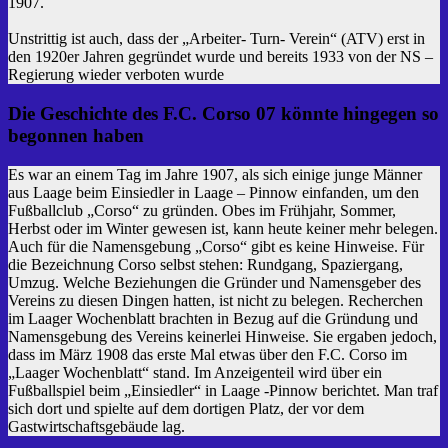
1907.
Unstrittig ist auch, dass der „Arbeiter- Turn- Verein“ (ATV) erst in
den 1920er Jahren gegründet wurde und bereits 1933 von der NS –
Regierung wieder verboten wurde
Die Geschichte des F.C. Corso 07 könnte hingegen so
begonnen haben
Es war an einem Tag im Jahre 1907, als sich einige junge Männer
aus Laage beim Einsiedler in Laage – Pinnow einfanden, um den
Fußballclub „Corso“ zu gründen. Obes im Frühjahr, Sommer,
Herbst oder im Winter gewesen ist, kann heute keiner mehr belegen.
Auch für die Namensgebung „Corso“ gibt es keine Hinweise. Für
die Bezeichnung Corso selbst stehen: Rundgang, Spaziergang,
Umzug. Welche Beziehungen die Gründer und Namensgeber des
Vereins zu diesen Dingen hatten, ist nicht zu belegen. Recherchen
im Laager Wochenblatt brachten in Bezug auf die Gründung und
Namensgebung des Vereins keinerlei Hinweise. Sie ergaben jedoch,
dass im März 1908 das erste Mal etwas über den F.C. Corso im
„Laager Wochenblatt“ stand. Im Anzeigenteil wird über ein
Fußballspiel beim „Einsiedler“ in Laage -Pinnow berichtet. Man traf
sich dort und spielte auf dem dortigen Platz, der vor dem
Gastwirtschaftsgebäude lag.