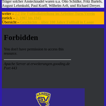
Träger solcher Anstecknadel waren u.a. Otto Schülke, Fritz Bartels,
August Lehmkuhl, Paul Korff, Wilhelm Arft, und Richard Dreyer.
weiter –
2.2 Die Fußballabteilung im Arbeiter-Turn-Verein
zurück –
2. 1907 bis 1945
Übersicht –
Geschichte – über 100 Jahre Fußball in Laage