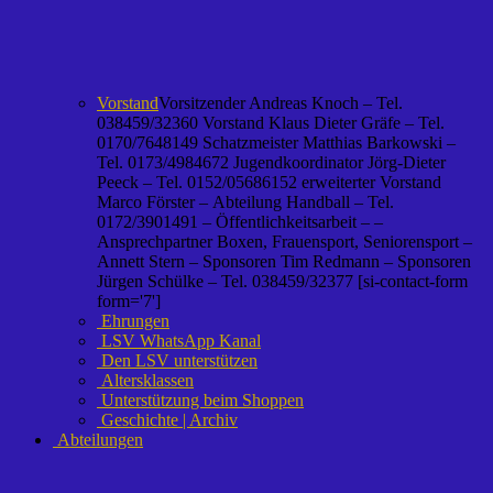
Vorstand
Vorsitzender Andreas Knoch – Tel.
038459/32360 Vorstand Klaus Dieter Gräfe – Tel.
0170/7648149 Schatzmeister Matthias Barkowski –
Tel. 0173/4984672 Jugendkoordinator Jörg-Dieter
Peeck – Tel. 0152/05686152 erweiterter Vorstand
Marco Förster – Abteilung Handball – Tel.
0172/3901491 – Öffentlichkeitsarbeit – –
Ansprechpartner Boxen, Frauensport, Seniorensport –
Annett Stern – Sponsoren Tim Redmann – Sponsoren
Jürgen Schülke – Tel. 038459/32377 [si-contact-form
form='7']
Ehrungen
LSV WhatsApp Kanal
Den LSV unterstützen
Altersklassen
Unterstützung beim Shoppen
Geschichte | Archiv
Abteilungen