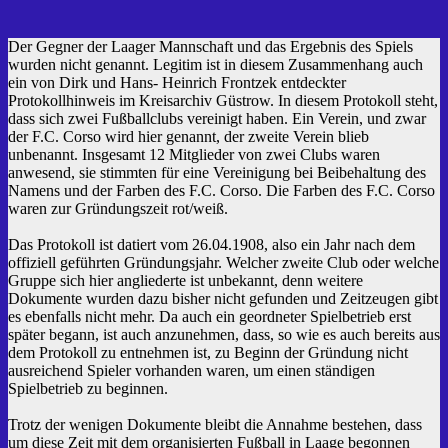
Der Gegner der Laager Mannschaft und das Ergebnis des Spiels
wurden nicht genannt. Legitim ist in diesem Zusammenhang auch
ein von Dirk und Hans- Heinrich Frontzek entdeckter
Protokollhinweis im Kreisarchiv Güstrow. In diesem Protokoll steht,
dass sich zwei Fußballclubs vereinigt haben. Ein Verein, und zwar
der F.C. Corso wird hier genannt, der zweite Verein blieb
unbenannt. Insgesamt 12 Mitglieder von zwei Clubs waren
anwesend, sie stimmten für eine Vereinigung bei Beibehaltung des
Namens und der Farben des F.C. Corso. Die Farben des F.C. Corso
waren zur Gründungszeit rot/weiß.
Das Protokoll ist datiert vom 26.04.1908, also ein Jahr nach dem
offiziell geführten Gründungsjahr. Welcher zweite Club oder welche
Gruppe sich hier angliederte ist unbekannt, denn weitere
Dokumente wurden dazu bisher nicht gefunden und Zeitzeugen gibt
es ebenfalls nicht mehr. Da auch ein geordneter Spielbetrieb erst
später begann, ist auch anzunehmen, dass, so wie es auch bereits aus
dem Protokoll zu entnehmen ist, zu Beginn der Gründung nicht
ausreichend Spieler vorhanden waren, um einen ständigen
Spielbetrieb zu beginnen.
Trotz der wenigen Dokumente bleibt die Annahme bestehen, dass
um diese Zeit mit dem organisierten Fußball in Laage begonnen