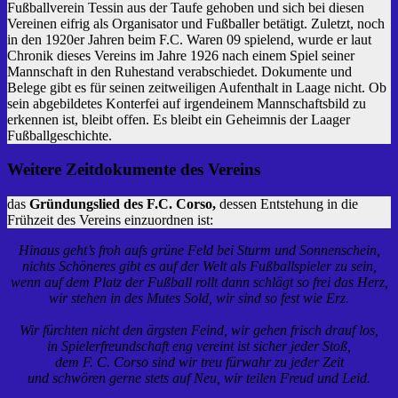
Fußballverein Tessin aus der Taufe gehoben und sich bei diesen
Vereinen eifrig als Organisator und Fußballer betätigt. Zuletzt, noch
in den 1920er Jahren beim F.C. Waren 09 spielend, wurde er laut
Chronik dieses Vereins im Jahre 1926 nach einem Spiel seiner
Mannschaft in den Ruhestand verabschiedet. Dokumente und
Belege gibt es für seinen zeitweiligen Aufenthalt in Laage nicht. Ob
sein abgebildetes Konterfei auf irgendeinem Mannschaftsbild zu
erkennen ist, bleibt offen. Es bleibt ein Geheimnis der Laager
Fußballgeschichte.
Weitere Zeitdokumente des Vereins
das
Gründungslied des F.C. Corso,
dessen Entstehung in die
Frühzeit des Vereins einzuordnen ist:
Hinaus geht’s froh aufs grüne Feld bei Sturm und Sonnenschein,
nichts Schöneres gibt es auf der Welt als Fußballspieler zu sein,
wenn auf dem Platz der Fußball rollt dann schlägt so frei das Herz,
wir stehen in des Mutes Sold, wir sind so fest wie Erz.
Wir fürchten nicht den ärgsten Feind, wir gehen frisch drauf los,
in Spielerfreundschaft eng vereint ist sicher jeder Stoß,
dem F. C. Corso sind wir treu fürwahr zu jeder Zeit
und schwören gerne stets auf Neu, wir teilen Freud und Leid.