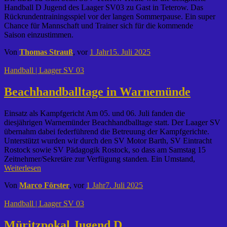
Handball D Jugend des Laager SV03 zu Gast in Teterow. Das
Rückrundentrainingsspiel vor der langen Sommerpause. Ein super
Chance für Mannschaft und Trainer sich für die kommende
Saison einzustimmen.
Von
Thomas Strauß
, vor
1 Jahr
15. Juli 2025
Handball | Laager SV 03
Beachhandballtage in Warnemünde
Einsatz als Kampfgericht Am 05. und 06. Juli fanden die
diesjährigen Warnemünder Beachhandballtage statt. Der Laager SV
übernahm dabei federführend die Betreuung der Kampfgerichte.
Unterstützt wurden wir durch den SV Motor Barth, SV Eintracht
Rostock sowie SV Pädagogik Rostock, so dass am Samstag 15
Zeitnehmer/Sekretäre zur Verfügung standen. Ein Umstand,
Weiterlesen
Von
Marco Förster
, vor
1 Jahr
7. Juli 2025
Handball | Laager SV 03
Müritzpokal Jugend D