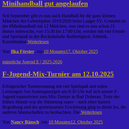
Minihandball gut angelaufen
Seit September gibt es nun auch Handball für die ganz kleinen
Mädchen der Geburtsjahre 2019/2020 beim Laager SV. Gestartet ist
der #Minihandball mit 12 Mädchen, nun sind es nun schon 21.
Immer mittwochs, von 15:30 bis 17:00 Uhr, werden mit viel Freude
und Spielspaß in der Recknitzhalle Ballfertigkeit, Athletik,
Koordination
Weiterlesen
Von
Ilka Förster
, vor
10 Monaten
17. Oktober 2025
männliche Jugend E | 2025-2026
F-Jugend-Mix-Turnier am 12.10.2025
Erfolgreicher Turniersonntag mit viel Spielspaß und tollen
Leistungen Am Sonntagmorgen um 8:30 Uhr traf sich unsere F-
Jugend topmotiviert zum Mix-Turnier in Bad Doberan. Trotz der
frühen Stunde war die Stimmung super – nach einer kurzen
Begrüßung und der gemeinsamen Erwärmung ging es direkt los, die
anderen Mannschaften zu beobachten. Die
Weiterlesen
Von
Nancy Bänsch
, vor
10 Monaten
12. Oktober 2025