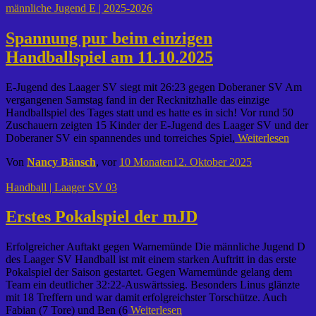
männliche Jugend E | 2025-2026
Spannung pur beim einzigen
Handballspiel am 11.10.2025
E-Jugend des Laager SV siegt mit 26:23 gegen Doberaner SV Am
vergangenen Samstag fand in der Recknitzhalle das einzige
Handballspiel des Tages statt und es hatte es in sich! Vor rund 50
Zuschauern zeigten 15 Kinder der E-Jugend des Laager SV und der
Doberaner SV ein spannendes und torreiches Spiel,
Weiterlesen
Von
Nancy Bänsch
, vor
10 Monaten
12. Oktober 2025
Handball | Laager SV 03
Erstes Pokalspiel der mJD
Erfolgreicher Auftakt gegen Warnemünde Die männliche Jugend D
des Laager SV Handball ist mit einem starken Auftritt in das erste
Pokalspiel der Saison gestartet. Gegen Warnemünde gelang dem
Team ein deutlicher 32:22-Auswärtssieg. Besonders Linus glänzte
mit 18 Treffern und war damit erfolgreichster Torschütze. Auch
Fabian (7 Tore) und Ben (6
Weiterlesen