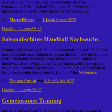
Man stelle sich vor es ist Spieltag und keiner geht hin.
Unvorstellbar? Realitätsfern? Nicht ganz. Ein Verein lebt von und
mit seinen Mitgliedern. Daher heute der Aufruf an euch!
Von
Marco Förster
, vor
1 Jahr
4. August 2025
Handball | Laager SV 03
Saisonabschluss Handball Nachwuchs
Schönes Abschlussfest der Handballjugend des Laager SV 03. Auf
eine gelungene und erfolgreiche Saison blickten heute die Handball-
Kids, Eltern und Trainergespanne in lockerer Atmosphäre bei
durchwachsenem Wetter zurück.Dank einem großen Zuwachs in
den zurückliegenden Monaten gelingt es den Laager Handballern
für die kommende Saison eine D, E, F und Mini
Weiterlesen
Von
Thomas Strauß
, vor
1 Jahr
23. Juli 2025
Handball | Laager SV 03
Gemeinsames Training
Die mJD zu Gast beim SSV Teterow Heute war die designierte