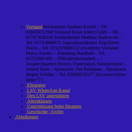
Vorstand
Vorsitzender Andreas Knoch – Tel.
038459/32360 Vorstand Klaus Dieter Gräfe – Tel.
0170/7648149 Schatzmeister Matthias Barkowski –
Tel. 0173/4984672 Jugendkoordinator Jörg-Dieter
Peeck – Tel. 0152/05686152 erweiterter Vorstand
Marco Förster – Abteilung Handball – Tel.
0172/3901491 – Öffentlichkeitsarbeit – –
Ansprechpartner Boxen, Frauensport, Seniorensport –
Annett Stern – Sponsoren Tim Redmann – Sponsoren
Jürgen Schülke – Tel. 038459/32377 [si-contact-form
form='7']
Ehrungen
LSV WhatsApp Kanal
Den LSV unterstützen
Altersklassen
Unterstützung beim Shoppen
Geschichte | Archiv
Abteilungen