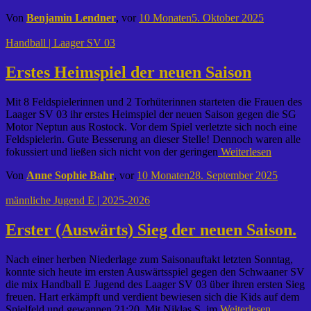
Von
Benjamin Lendner
, vor
10 Monaten
5. Oktober 2025
Handball | Laager SV 03
Erstes Heimspiel der neuen Saison
Mit 8 Feldspielerinnen und 2 Torhüterinnen starteten die Frauen des
Laager SV 03 ihr erstes Heimspiel der neuen Saison gegen die SG
Motor Neptun aus Rostock. Vor dem Spiel verletzte sich noch eine
Feldspielerin. Gute Besserung an dieser Stelle! Dennoch waren alle
fokussiert und ließen sich nicht von der geringen
Weiterlesen
Von
Anne Sophie Bahr
, vor
10 Monaten
28. September 2025
männliche Jugend E | 2025-2026
Erster (Auswärts) Sieg der neuen Saison.
Nach einer herben Niederlage zum Saisonauftakt letzten Sonntag,
konnte sich heute im ersten Auswärtsspiel gegen den Schwaaner SV
die mix Handball E Jugend des Laager SV 03 über ihren ersten Sieg
freuen. Hart erkämpft und verdient bewiesen sich die Kids auf dem
Spielfeld und gewannen 21:20. Mit Niklas S. im
Weiterlesen