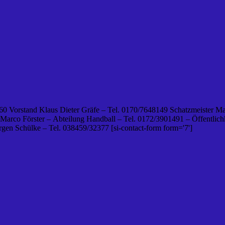
0 Vorstand Klaus Dieter Gräfe – Tel. 0170/7648149 Schatzmeister Ma
 Marco Förster – Abteilung Handball – Tel. 0172/3901491 – Öffentlichk
en Schülke – Tel. 038459/32377 [si-contact-form form='7']