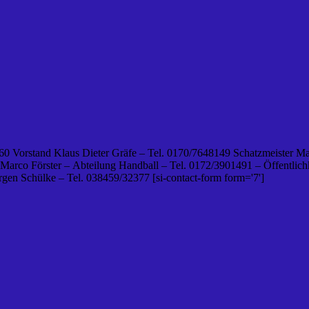
0 Vorstand Klaus Dieter Gräfe – Tel. 0170/7648149 Schatzmeister Ma
 Marco Förster – Abteilung Handball – Tel. 0172/3901491 – Öffentlichk
en Schülke – Tel. 038459/32377 [si-contact-form form='7']