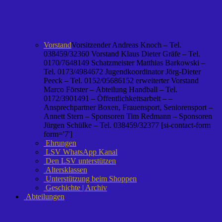
Vorstand
Vorsitzender Andreas Knoch – Tel.
038459/32360 Vorstand Klaus Dieter Gräfe – Tel.
0170/7648149 Schatzmeister Matthias Barkowski –
Tel. 0173/4984672 Jugendkoordinator Jörg-Dieter
Peeck – Tel. 0152/05686152 erweiterter Vorstand
Marco Förster – Abteilung Handball – Tel.
0172/3901491 – Öffentlichkeitsarbeit – –
Ansprechpartner Boxen, Frauensport, Seniorensport –
Annett Stern – Sponsoren Tim Redmann – Sponsoren
Jürgen Schülke – Tel. 038459/32377 [si-contact-form
form='7']
Ehrungen
LSV WhatsApp Kanal
Den LSV unterstützen
Altersklassen
Unterstützung beim Shoppen
Geschichte | Archiv
Abteilungen