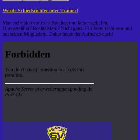
Werde Schiedsrichter oder Trainer!
Man stelle sich vor es ist Spieltag und keiner geht hin.
Unvorstellbar? Realitätsfern? Nicht ganz. Ein Verein lebt von und
mit seinen Mitgliedern. Daher heute der Aufruf an euch!