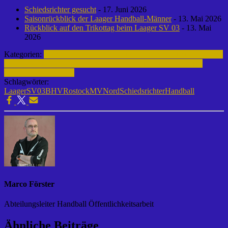
Schiedsrichter gesucht
- 17. Juni 2026
Saisonrückblick der Laager Handball-Männer
- 13. Mai 2026
Rückblick auf den Trikottag beim Laager SV 03
- 13. Mai
2026
Kategorien:
Männer | 2018-2019
Archiv | Handball
weibliche Jugend
D | 2018-2019
Handball | Laager SV 03
Schiedsrichter
Archiv |
Handball | 2018-2019
Schlagwörter:
LaagerSV03
BHVRostockMVNord
Schiedsrichter
Handball
Marco Förster
Abteilungsleiter Handball Öffentlichkeitsarbeit
Ähnliche Beiträge