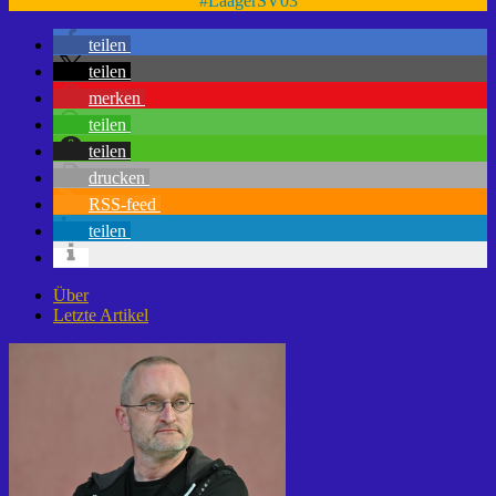
#
LaagerSV03
teilen
teilen
merken
teilen
teilen
drucken
RSS-feed
teilen
Über
Letzte Artikel