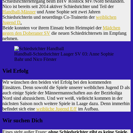
Schiedsrichterlehrgang beim BHV Rostock MV/Nord bestanden.
Nico ist bereits seit 2014 aktiver Schiedsrichter und Teil der
Handball-Männer
und Anne Sophie seit zwei Jahren
Schiedsrichterin und neuerdings Co-Trainerin der
weiblichen
Jugend D
.
Beide konnten vor ihrem Einsatz beim Heimspiel der
Mädchen
gegen den Doberaner SV
die neuen Schiedrichtersets im Empfang
nehmen.
Handball-Schiedsrichter Laager SV 03: Anne Sophie
Bahr und Nico Förster
Viel Erfolg
Wir wünschen den beiden viel Erfolg bei den kommenden
Einsätzen. Denn sowohl die Spiele unserer weiblichen Jugend D als
auch einige Spiele der Männermannschaften aus der Bezirksliga
Nord sind abzusichern. Und wer weiß, vielleicht kommen in der
nächsten Saison noch weitere Spiele in Laage dazu. Denn immerhin
befindet sich eine
weibliche Jugend E/F
im Aufbau.
Wir suchen Dich
Eines steht außer Frage:
ohne Schiedsrichter gibt es keine Spiele,