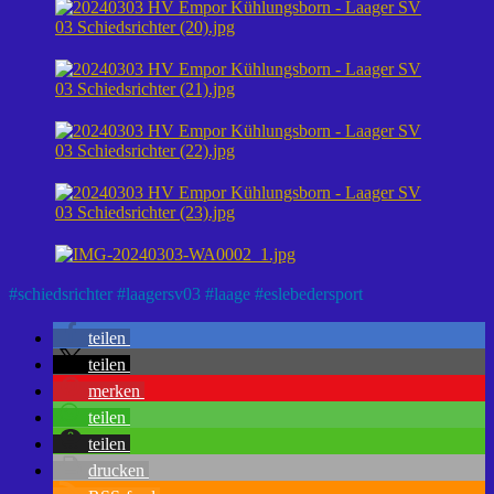
#
schiedsrichter
#
laagersv03
#
laage
#
eslebedersport
teilen
teilen
merken
teilen
teilen
drucken