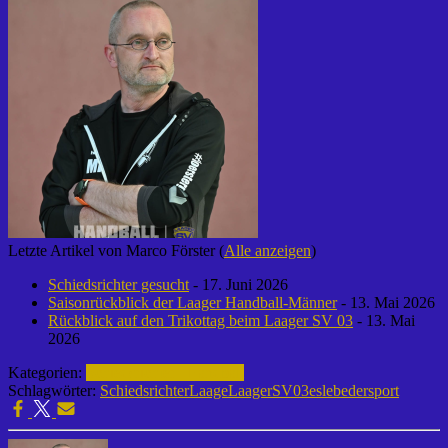
Letzte Artikel von Marco Förster
(
Alle anzeigen
)
Schiedsrichter gesucht
- 17. Juni 2026
Saisonrückblick der Laager Handball-Männer
- 13. Mai 2026
Rückblick auf den Trikottag beim Laager SV 03
- 13. Mai
2026
Kategorien:
Schiedsrichter | Handball
Schlagwörter:
Schiedsrichter
Laage
LaagerSV03
eslebedersport