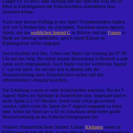
Laager SV 03 den F-mix Spieltag und das Spiel der wJD am 03.
März in Kühlungsborn mit Schiedsrichtern unterstützen bzw.
absichern könne.
Nach einer kurzen Prüfung in den Spiel-/Terminkalendern fanden
sich vier Schiedsrichter, die Zeit hätten. Nachdem unsere eigenen
Spiele, das der
weiblichen Jugend C
in Bützow und der
Frauen
in
Barth am Samstag stattfanden, sprach einem Einsatz in
Kühlungsborn nichts entgegen.
Somit machten sich Ilka, Tobias und Marco am Sonntag um 07:30
Uhr auf den Weg. Bei einem kurzen Boxenstopp in Rostock wurde
Jamie noch eingesammelt. Auch Marie von der weiblichen Jugend
C war mit dabei. Sie möchte sich in diesem Jahr der
Herausforderung eines Schiedsrichters stellen und den
erforderlichen Lehrgang besuchen.
Zur Erklärung warum so viele Schiedsrichter anreisten: Bei der F-
Jugend finden die Spieltage in Turnierform statt. Insgesamt sind es
sechs Spiele á 2×10 Minuten. Somit sollte schon gewechselt
werden, selbst wenn die Spiele der F-Jugend entspannt zu leiten
sind. Selbst das Spiel der wJD im Anschluss stellte keine große
Herausforderung an das Schiedsrichtergespann dar.
Positiver Nebeneffekt beim Turnier: Unsere
Kleinsten
waren in
Kühlungsborn mit am Start, so dass hier die Fortschritte sowohl von