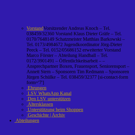
Vorstand
Vorsitzender Andreas Knoch – Tel.
038459/32360 Vorstand Klaus Dieter Gräfe – Tel.
0170/7648149 Schatzmeister Matthias Barkowski –
Tel. 0173/4984672 Jugendkoordinator Jörg-Dieter
Peeck – Tel. 0152/05686152 erweiterter Vorstand
Marco Förster – Abteilung Handball – Tel.
0172/3901491 – Öffentlichkeitsarbeit – –
Ansprechpartner Boxen, Frauensport, Seniorensport –
Annett Stern – Sponsoren Tim Redmann – Sponsoren
Jürgen Schülke – Tel. 038459/32377 [si-contact-form
form='7']
Ehrungen
LSV WhatsApp Kanal
Den LSV unterstützen
Altersklassen
Unterstützung beim Shoppen
Geschichte | Archiv
Abteilungen