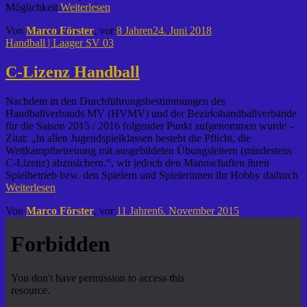
Möglichkeit
Weiterlesen
Von
Marco Förster
, vor
8 Jahren
24. Juni 2018
Handball | Laager SV 03
C-Lizenz Handball
Nachdem in den Durchführungsbestimmungen des
Handballverbands MV (HVMV) und der Bezirkshandballverbände
für die Saison 2015 / 2016 folgender Punkt aufgenommen wurde –
Zitat: „In allen Jugendspielklassen besteht die Pflicht, die
Wettkampfbetreuung mit ausgebildeten Übungsleitern (mindestens
C-Lizenz) abzusichern.“, wir jedoch den Mannschaften ihren
Spielbetrieb bzw. den Spielern und Spielerinnen ihr Hobby dadurch
Weiterlesen
Von
Marco Förster
, vor
11 Jahren
6. November 2015