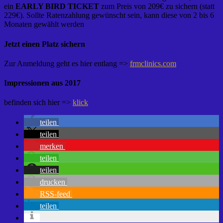
ein
EARLY BIRD TICKET
zum Preis von 209€ zu sichern (statt
229€). Sollte Ratenzahlung gewünscht sein, kann diese von 2 bis 6
Monaten gewählt werden
Jetzt einen Platz sichern
Zur Anmeldung geht es hier entlang =>
frmclinics.com
Impressionen aus 2017
befinden sich hier =>
klick
teilen
teilen
merken
teilen
teilen
drucken
RSS-feed
teilen