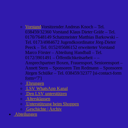
Vorstand
Vorsitzender Andreas Knoch – Tel.
038459/32360 Vorstand Klaus Dieter Gräfe – Tel.
0170/7648149 Schatzmeister Matthias Barkowski –
Tel. 0173/4984672 Jugendkoordinator Jörg-Dieter
Peeck – Tel. 0152/05686152 erweiterter Vorstand
Marco Förster – Abteilung Handball – Tel.
0172/3901491 – Öffentlichkeitsarbeit – –
Ansprechpartner Boxen, Frauensport, Seniorensport –
Annett Stern – Sponsoren Tim Redmann – Sponsoren
Jürgen Schülke – Tel. 038459/32377 [si-contact-form
form='7']
Ehrungen
LSV WhatsApp Kanal
Den LSV unterstützen
Altersklassen
Unterstützung beim Shoppen
Geschichte | Archiv
Abteilungen