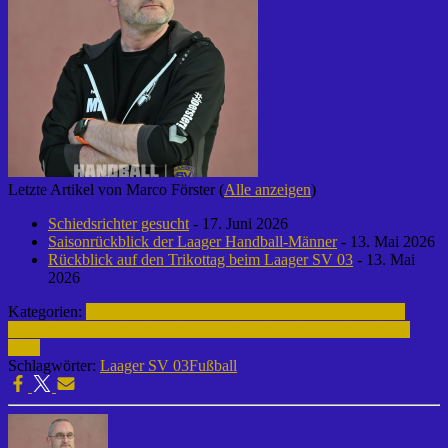
Letzte Artikel von Marco Förster
(
Alle anzeigen
)
Schiedsrichter gesucht
- 17. Juni 2026
Saisonrückblick der Laager Handball-Männer
- 13. Mai 2026
Rückblick auf den Trikottag beim Laager SV 03
- 13. Mai
2026
Kategorien:
F-Junioren | 2013-2014
Allgemein
Informationen
C-
Junioren | 2013-2014
D-Junioren | 2013-2014
E-Junioren | 2013-
2014
Schlagwörter:
Laager SV 03
Fußball