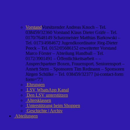
Vorstand
Vorsitzender Andreas Knoch – Tel.
038459/32360 Vorstand Klaus Dieter Gräfe – Tel.
0170/7648149 Schatzmeister Matthias Barkowski –
Tel. 0173/4984672 Jugendkoordinator Jörg-Dieter
Peeck – Tel. 0152/05686152 erweiterter Vorstand
Marco Förster – Abteilung Handball – Tel.
0172/3901491 – Öffentlichkeitsarbeit – –
Ansprechpartner Boxen, Frauensport, Seniorensport –
Annett Stern – Sponsoren Tim Redmann – Sponsoren
Jürgen Schülke – Tel. 038459/32377 [si-contact-form
form='7']
Ehrungen
LSV WhatsApp Kanal
Den LSV unterstützen
Altersklassen
Unterstützung beim Shoppen
Geschichte | Archiv
Abteilungen