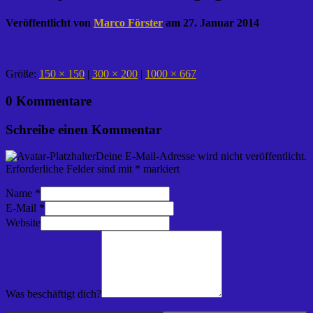
Veröffentlicht von
Marco Förster
am
27. Januar 2014
Größe:
150 × 150
|
300 × 200
|
1000 × 667
0 Kommentare
Schreibe einen Kommentar
Deine E-Mail-Adresse wird nicht veröffentlicht.
Erforderliche Felder sind mit
*
markiert
Name
*
E-Mail
*
Website
Was beschäftigt dich?