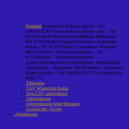
Vorstand
Vorsitzender Andreas Knoch – Tel.
038459/32360 Vorstand Klaus Dieter Gräfe – Tel.
0170/7648149 Schatzmeister Matthias Barkowski –
Tel. 0173/4984672 Jugendkoordinator Jörg-Dieter
Peeck – Tel. 0152/05686152 erweiterter Vorstand
Marco Förster – Abteilung Handball – Tel.
0172/3901491 – Öffentlichkeitsarbeit – –
Ansprechpartner Boxen, Frauensport, Seniorensport –
Annett Stern – Sponsoren Tim Redmann – Sponsoren
Jürgen Schülke – Tel. 038459/32377 [si-contact-form
form='7']
Ehrungen
LSV WhatsApp Kanal
Den LSV unterstützen
Altersklassen
Unterstützung beim Shoppen
Geschichte | Archiv
Abteilungen