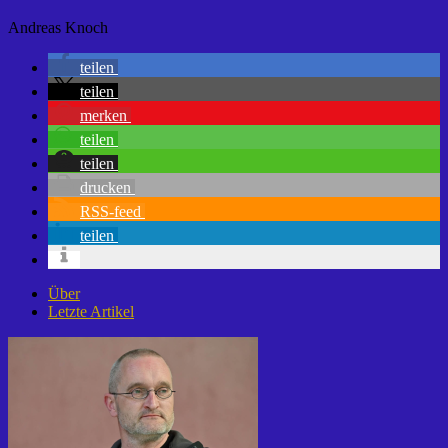
Andreas Knoch
teilen
teilen
merken
teilen
teilen
drucken
RSS-feed
teilen
Über
Letzte Artikel