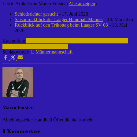
Letzte Artikel von Marco Förster
(
Alle anzeigen
)
Schiedsrichter gesucht
- 17. Juni 2026
Saisonrückblick der Laager Handball-Männer
- 13. Mai 2026
Rückblick auf den Trikottag beim Laager SV 03
- 13. Mai
2026
Kategorien:
Fußball | Laager SV 03
1. Männermannschaft | 2015-
2016
Archiv | Fußball | 2015-2016
Schlagwörter:
1. Männermannschaft
Marco Förster
Abteilungsleiter Handball Öffentlichkeitsarbeit
0 Kommentare