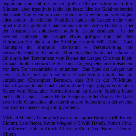
beginnend und mit der ersten großen Chance schon nach fünf
Minuten, aber irgendwie fehlte die letzte Idee im Gefahrenbereich
der Gäste. Die wiederum verstärkten ihre Abwehr und verteidigten
alles andere als schlecht. Natürlich hatten die Laager mehr vom
Spiel und die größeren Chancen auch in der ersten Halbzeit, aber
der Anspruch ist mittlerweile auch in Laage gestiegen . In der
zweiten Halbzeit, die Laager etwas griffiger und mit dem
Führungstreffer dann in der 50.Minute durch Willi Habel. Nach
Handspiel im Strafraum übernahm er Verantwortung und
verwandelte sicher. Keine drei Minuten später, dann auch schon das
2:0 durch den Torschützen vom Dienst der Laager, Christian Klein.
Unnachahmlich vernaschte er seinen Gegenspieler und freistehend
vor dem Tor verwandelte er unhaltbar. Das Spiel der Laager nun
etwas stärker und nach schöner Einzelleistung durch den gut
aufgelegten Christopher Bartusch, dass 3:0 in der 70.Minute.
Danach passierte nicht mehr viel und die Laager gingen verdient als
Sieger vom Platz, aber Normalform an an diesem Spieltag hatten
nicht alle Laager. Trainer Heiko Seeger nach dem Spiel: Die Gäste
zwar nicht Chancenlos, aber durch unsere Steigerung in der zweiten
Halbzeit ist unserer Sieg völlig verdient.
Michael Meinke, Tommy Schwarz Christopher Bartusch (80.Robert
Blohm), Lars Pieper, Kevin Wiegold (45.Willi Habel), Robert Hinz,
Tim Renzsch, Fabian Knoch, Christian Klein, Axel Bremer, Denny
Ahrens